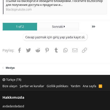
ссылки на blacksprut и обойдите блокировки. Посетите bs2tor.shop
для получения доступа к продуктам и...
blacksprutsite.com
Son
1 of 2
Sonraki
Cevap yazmak için giriş yap yada kayıt ol.
Facebook
Twitter
Reddit
Pinterest
Tumblr
WhatsApp
E-posta
Link
Paylaş:
Medya
Türkçe (TR)
Bize ulaşın
Şartlar ve kurallar
Gizlilik politikası
Yardım
Ana sayfa
R
S
S
Hakkımızda
asdadasdadasd