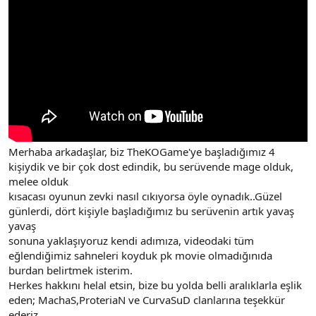
n
i
Merhaba arkadaşlar, biz TheKOGame'ye başladığımız 4
kişiydik ve bir çok dost edindik, bu serüvende mage olduk,
melee olduk
kısacası oyunun zevki nasıl cıkıyorsa öyle oynadık..Güzel
günlerdi, dört kişiyle başladığımız bu serüvenin artık yavaş
yavaş
sonuna yaklaşıyoruz kendi adımıza, videodaki tüm
eğlendiğimiz sahneleri koyduk pk movie olmadığınıda
burdan belirtmek isterim.
Herkes hakkını helal etsin, bize bu yolda belli aralıklarla eşlik
eden; MachaS,ProteriaN ve CurvaSuD clanlarına teşekkür
ederiz.