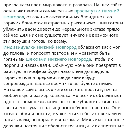
приглашаем вас в мир похоти и разврата! На шеи сайте
оставляют анкеты самые разные
проститутки Нижний
Новгород
, от сочных сексапильных блондинок, до
горячих брюнеток и страстных рыженьких. Они готовы
ублажить вас и довести до нереального экстаза прямо
сейчас. Для них не существует ничего не возможного,
эти девушки готовы ко всему.
Индивидуалки Нижний Новгород
обласкают вас с ног
до головы и попросят повтора. Им нравится быть
грязными
шлюхами Нижнего Новгорода
, чтобы их
пороли и наказывали. Обычную ночь они превратят в
райскую, атмосфера будет накоплена до предела,
горячие тела и прерывистое дыхание будут
сопровождать вас все время что вы будете с ними.
На нашем сайте вы сможете отыскать проститутку на
любой вкус и размер кошелька. Но всех их объединяет
одно - огромное желание поскорее ублажить клиента,
свести его с ума от насыщенного бурного экстаза. Они
хотят любви и похоти, им хочется чтобы их шлепали и
наказывали, поощряли и дразнили. Милые и страстные
девушки настоящие обольстительницы. Их аппетитные