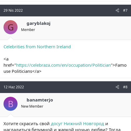
29 Nis 2022
#7
garyblakoj
G
Member
Celebrities from Northern Ireland
<a
href="
https://celebraza.com/en/occupation/Politician
">Famo
use Politicians</a>
12 Haz 2022
#8
banamterjo
B
New Member
Хотите скрасить свой
досуг Нижний Новгород
и
насладиться безумной и жаркой ночью любви? Тогда