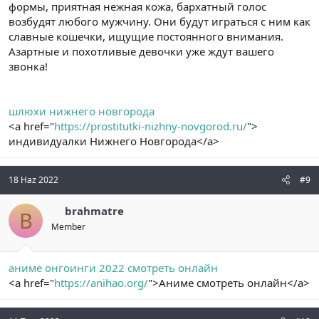
формы, приятная нежная кожа, бархатный голос
возбудят любого мужчину. Они будут играться с ним как
славные кошечки, ищущие постоянного внимания.
Азартные и похотливые девочки уже ждут вашего
звонка!
шлюхи нижнего новгорода
<a href="
https://prostitutki-nizhny-novgorod.ru/
">
индивидуалки Нижнего Новгорода</a>
18 Haz 2022
#9
brahmatre
B
Member
аниме онгоинги 2022 смотреть онлайн
<a href="
https://anihao.org/
">Аниме смотреть онлайн</a>