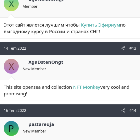
X
Member
Этот сайт явлется лучшим чтобы
Купить Эфириум
по
выгодному курсу в России и странах СНГ!
14 Tem 2022
#13
XgaDstenOngt
X
New Member
This site opensea and collection
NFT Monkey
very cool and
promising!
16 Tem 2022
#14
pastareuja
P
New Member