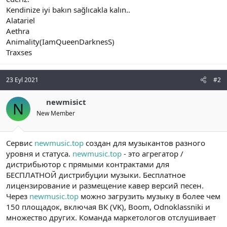
Kendinize iyi bakın sağlıcakla kalın..
Alatariel
Aethra
Animality(IamQueenDarknesS)
Traxses
23 Eyl 2021
#2
newmisict
N
New Member
Сервис
newmusic.top
создан для музыкантов разного
уровня и статуса.
newmusic.top
- это агрегатор /
дистрибьютор с прямыми контрактами для
БЕСПЛАТНОЙ дистрибуции музыки. Бесплатное
лицензирование и размещение кавер версий песен.
Через
newmusic.top
можно загрузить музыку в более чем
150 площадок, включая ВК (VK), Boom, Odnoklassniki и
множество других. Команда маркетологов отслушивает