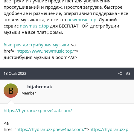
все треки и лучшие продвигает для увеличения
прослушиваний и продаж. Простоя загрузка, быстрое
одобрение и размещение, оперативная поддержка - все
это для музыканта, и все это
newmusic.top
. Лучший
сервис
newmusic.top
для БЕСПЛАТНОЙ дистрибуции
музыки на все платформы.
быстрая дистрибуция музыки
<a
href="
https://www.newmusic.top/
">
дистрибуция музыки в boom</a>
13 Ocak 2022
#3
bijahrenak
B
Member
https://hydraruzxpnew4aaf.com/
<a
href="
https://hydraruzxpnew4aaf.com/
">
https://hydraruzxp