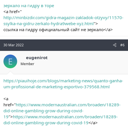
зеркало на гидру в торе
<a href="
http://minbizdir.com/gidra-magazin-zakladok-otzyvy/11570-
ssylka-na-gidru-zerkalo-hydra9webe-xyz.html
">
ссылка на гидру официальный сайт не зеркало</a>
30 Mar 2022
#6
eugenirot
E
Member
https://piauihoje.com/blogs/marketing-news/quanto-ganha-
um-profissional-de-marketing-esportivo-379568.html
<a
href="
https://www.modernaustralian.com/broaden/18289-
did-online-gambling-grow-during-covid-
19
">
https://www.modernaustralian.com/broaden/18289-
did-online-gambling-grow-during-covid-19
</a>