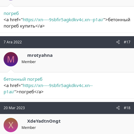
погреб
<a href="
https://xn----9sbfir5agkdkv4c.xn--p1ai/
">бетонный
погреб купить</a>
7 Ara 2022
#17
mrotyahna
M
Member
бетонный погреб
<a href="
https://xn----9sbfir5agkdkv4c.xn--
p1ai/
">погреб</a>
20 Mar 2023
#18
XdeYadtnOngt
X
Member