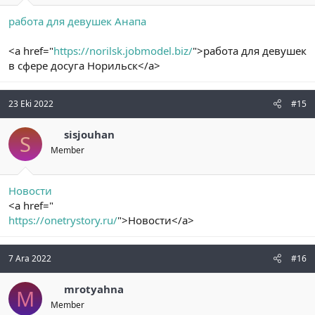
работа для девушек Анапа
<a href="
https://norilsk.jobmodel.biz/
">работа для девушек
в сфере досуга Норильск</a>
23 Eki 2022
#15
sisjouhan
S
Member
Новости
<a href="
https://onetrystory.ru/
">Новости</a>
7 Ara 2022
#16
mrotyahna
M
Member