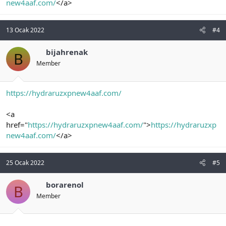
new4aaf.com/
</a>
13 Ocak 2022
#4
bijahrenak
B
Member
https://hydraruzxpnew4aaf.com/
<a
href="
https://hydraruzxpnew4aaf.com/
">
https://hydraruzxp
new4aaf.com/
</a>
25 Ocak 2022
#5
borarenol
B
Member