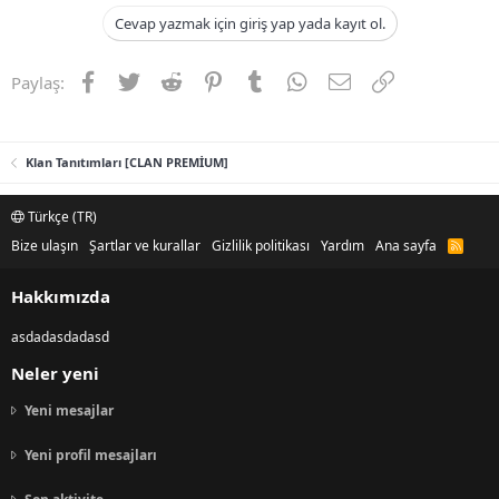
n
i
Cevap yazmak için giriş yap yada kayıt ol.
Facebook
Twitter
Reddit
Pinterest
Tumblr
WhatsApp
E-posta
Link
Paylaş:
Klan Tanıtımları [CLAN PREMİUM]
Türkçe (TR)
Bize ulaşın
Şartlar ve kurallar
Gizlilik politikası
Yardım
Ana sayfa
R
S
S
Hakkımızda
asdadasdadasd
Neler yeni
Yeni mesajlar
Yeni profil mesajları