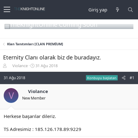
Giriş yap
TheKnightOnline Coming Soon
Klan Tanıtımları [CLAN PREMİUM]
Eternity Clanı olarak biz de buradayız.
K
B
Violance
31 Ağu 2018
o
a
n
ş
31 Ağu 2018
#1
Konbuyu başlatan
b
l
u
a
Violance
V
y
n
New Member
u
g
b
ı
a
ç
ş
t
Herkese başarılar dileriz.
l
a
a
r
TS Adresimiz : 185.126.178.89:9229
t
i
a
h