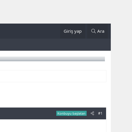
Giriş yap
Ara
#1
Konbuyu başlatan