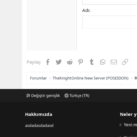
Adı
Facebook
Twitter
Reddit
Pinterest
Tumblr
WhatsApp
E-posta
Link
Paylaş:
Forumlar
TheKnightOnline New Server (POSEIDON)
H
Değiştir genişlik
Türkçe (TR)
Hakkımızda
Neler y
Yeni m
asdadasdadasd