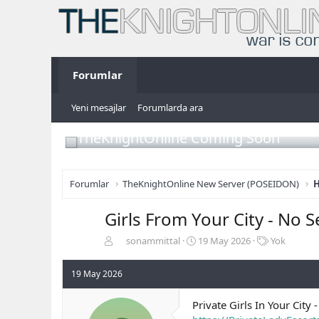
Forumlar
Yeni mesajlar
Forumlarda ara
TheKnightOnline Coming Soon
Forumlar
TheKnightOnline New Server (POSEIDON)
H
Girls From Your City - No 
K
B
E
sonammittal
19 May 2026
Yok
o
a
t
n
ş
i
19 May 2026
b
l
k
u
a
e
Private Girls In Your Cit
y
n
t
u
g
l