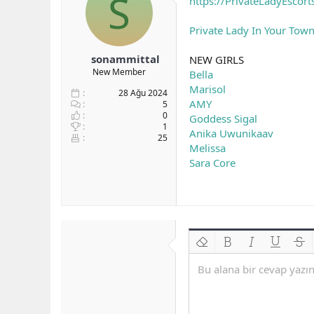
S
https://PrivateLadyEscor
b
ı
e
a
ç
r
Private Lady In Your Tow
ş
t
l
a
sonammittal
NEW GIRLS
a
r
New Member
Bella
t
i
a
h
Marisol
28 Ağu 2024
n
i
AMY
5
0
Goddess Sigal
1
Anika Uwunikaav
25
Melissa
Sara Core
Biçimlendirmeyi kaldır
Kalın
Yatık
Altını çiz
Üzeri
Bu alana bir cevap yazın.