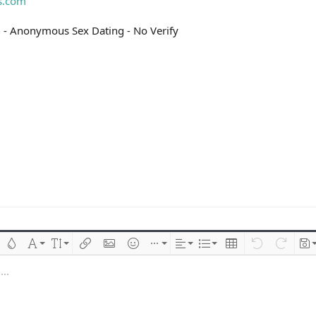
ts.com
n
- Anonymous Sex Dating - No Verify
 çizik
Metin rengi
Font ailesi
Font boyutu
Link ekle
Resim ekle
İfadeler
Ekle
Hizalama
List
Insert table
Geri al
ileri al
Tas
..