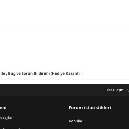
ile , Bug ve Sorun Bildirimi (Hediye Kazan!)
Bize ulaşın
Ş
eni
Forum istatistikleri
esajlar
Konular