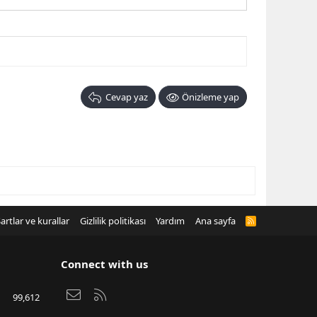
Cevap yaz
Önizleme yap
artlar ve kurallar
Gizlilik politikası
Yardım
Ana sayfa
R
S
S
Connect with us
Bize ulaşın
RSS
99,612