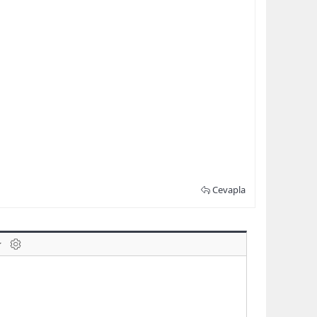
Cevapla
laklar
BB kodunu değiştir