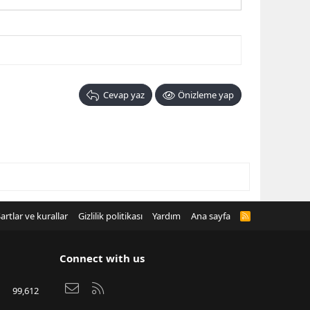
Cevap yaz
Önizleme yap
artlar ve kurallar
Gizlilik politikası
Yardım
Ana sayfa
R
S
S
Connect with us
Bize ulaşın
RSS
99,612