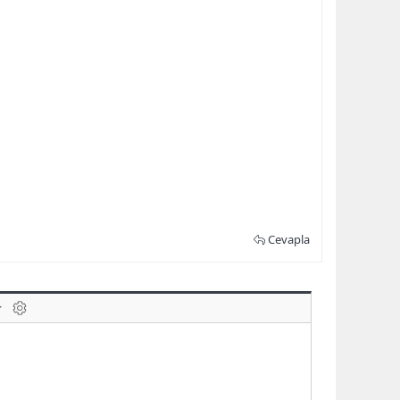
Cevapla
laklar
BB kodunu değiştir