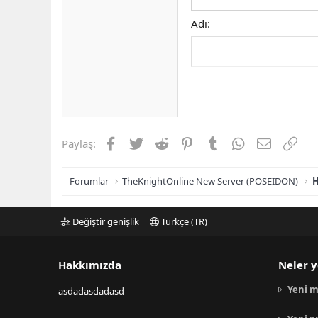
Adı
Facebook
Twitter
Reddit
Pinterest
Tumblr
WhatsApp
E-posta
Link
Paylaş:
Forumlar
TheKnightOnline New Server (POSEIDON)
H
Değiştir genişlik
Türkçe (TR)
Hakkımızda
Neler y
Yeni m
asdadasdadasd