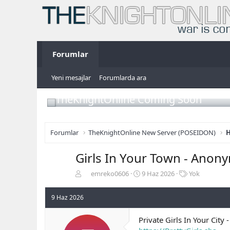
Forumlar
Yeni mesajlar
Forumlarda ara
TheKnightOnline Coming Soon
Forumlar
TheKnightOnline New Server (POSEIDON)
H
Girls In Your Town - Anony
K
B
E
emreko0606
9 Haz 2026
Yok
o
a
t
n
ş
i
9 Haz 2026
b
l
k
u
a
e
Private Girls In Your City
y
n
t
u
g
l