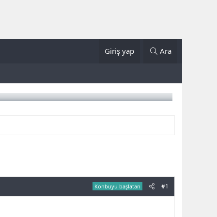
Giriş yap
Ara
#1
Konbuyu başlatan