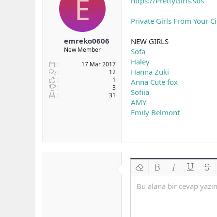
E
https://PrettyGirls.sbs
b
ı
e
a
ç
r
Private Girls From Your C
ş
t
l
a
emreko0606
NEW GIRLS
a
r
New Member
Sofa
t
i
a
h
Haley
17 Mar 2017
n
i
Hanna Zuki
12
1
Anna Cute fox
3
Sofiia
31
AMY
Emily Belmont
Biçimlendirmeyi kaldır
Kalın
Yatık
Altını çiz
Üzeri
Bu alana bir cevap yazın.