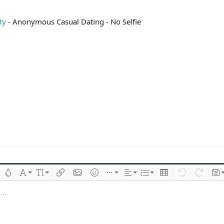
ity
- Anonymous Casual Dating - No Selfie
 çizik
Metin rengi
Font ailesi
Font boyutu
Link ekle
Resim ekle
İfadeler
Ekle
Hizalama
List
Insert table
Geri al
ileri al
Tas
..