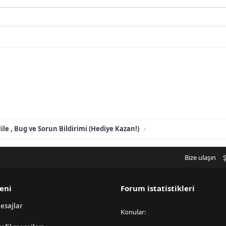
ile , Bug ve Sorun Bildirimi (Hediye Kazan!)
Bize ulaşın
Ş
eni
Forum istatistikleri
esajlar
Konular