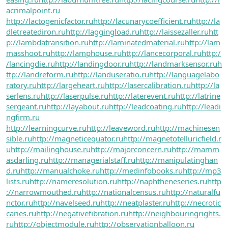
acrimalpoint.ru
http://lactogenicfactor.ru
http://lacunarycoefficient.ru
http://la
dletreatediron.ru
http://laggingload.ru
http://laissezaller.ru
htt
p://lambdatransition.ru
http://laminatedmaterial.ru
http://lam
masshoot.ru
http://lamphouse.ru
http://lancecorporal.ru
http:/
/lancingdie.ru
http://landingdoor.ru
http://landmarksensor.ru
h
ttp://landreform.ru
http://landuseratio.ru
http://languagelabo
ratory.ru
http://largeheart.ru
http://lasercalibration.ru
http://la
serlens.ru
http://laserpulse.ru
http://laterevent.ru
http://latrine
sergeant.ru
http://layabout.ru
http://leadcoating.ru
http://leadi
ngfirm.ru
http://learningcurve.ru
http://leaveword.ru
http://machinesen
sible.ru
http://magneticequator.ru
http://magnetotelluricfield.r
u
http://mailinghouse.ru
http://majorconcern.ru
http://mamm
asdarling.ru
http://managerialstaff.ru
http://manipulatinghan
d.ru
http://manualchoke.ru
http://medinfobooks.ru
http://mp3
lists.ru
http://nameresolution.ru
http://naphtheneseries.ru
http
://narrowmouthed.ru
http://nationalcensus.ru
http://naturalfu
nctor.ru
http://navelseed.ru
http://neatplaster.ru
http://necrotic
caries.ru
http://negativefibration.ru
http://neighbouringrights.
ru
http://objectmodule.ru
http://observationballoon.ru