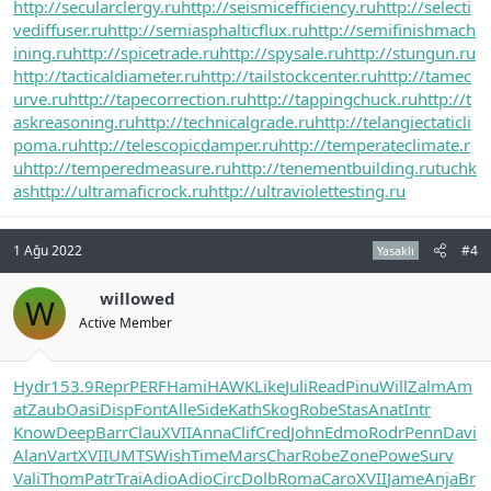
http://secularclergy.ru
http://seismicefficiency.ru
http://selecti
vediffuser.ru
http://semiasphalticflux.ru
http://semifinishmach
ining.ru
http://spicetrade.ru
http://spysale.ru
http://stungun.ru
http://tacticaldiameter.ru
http://tailstockcenter.ru
http://tamec
urve.ru
http://tapecorrection.ru
http://tappingchuck.ru
http://t
askreasoning.ru
http://technicalgrade.ru
http://telangiectaticli
poma.ru
http://telescopicdamper.ru
http://temperateclimate.r
u
http://temperedmeasure.ru
http://tenementbuilding.ru
tuchk
as
http://ultramaficrock.ru
http://ultraviolettesting.ru
1 Ağu 2022
#4
Yasaklı
willowed
W
Active Member
Hydr
153.9
Repr
PERF
Hami
HAWK
Like
Juli
Read
Pinu
Will
Zalm
Am
at
Zaub
Oasi
Disp
Font
Alle
Side
Kath
Skog
Robe
Stas
Anat
Intr
Know
Deep
Barr
Clau
XVII
Anna
Clif
Cred
John
Edmo
Rodr
Penn
Davi
Alan
Vart
XVII
UMTS
Wish
Time
Mars
Char
Robe
Zone
Powe
Surv
Vali
Thom
Patr
Trai
Adio
Adio
Circ
Dolb
Roma
Caro
XVII
Jame
Anja
Br