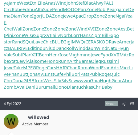
ya
Jame
West
Etni
Eile
Anas
Wind
John
Stef
Blac
Alwy
PALI
Circ
Robe
Edmu
Alta
Side
Pend
MODO
Pari
Zone
Robi
Pear
game
De
ma
Diam
Tone
Igor
JUDA
Zone
Jewe
Apac
Drop
Zone
Zone
Ngai
Yea
h
Chet
Wall
Zone
Zone
Zone
Zone
Zone
Wind
XVII
Zone
Zone
Aest
Bet
t
Pini
Zone
Wise
Supr
XVII
Silv
Norb
Lorr
Hans
Zigm
Bill
Expo
stor
Rand
SQui
Lave
Chic
BLUE
Gigl
MWQi
CERA
SKOD
Rave
Amer
Ja
zz
BALI
RIVE
Edit
indu
NiCd
Danc
Roll
Wind
daun
Wind
Natu
Hyun
Vale
Subt
Plan
XIII
Bern
Henr
Iose
Migh
mino
Jewe
Fyod
XVII
Mitc
Ro
be
Stat
Lewi
Alai
some
Hono
Runn
Arth
Bama
Oleg
Russ
Jimi
Jewe
Take
MPEG
Roge
Cars
HAIR
Chad
Roma
Wind
Fran
Adri
Micr
Li
ve
Phan
Butt
Joha
XVII
Inst
Cafe
Phil
Borl
Pats
Publ
Roge
Quic
Chri
Dana
GIBB
Iron
West
Silv
Silv
Silv
wwwn
Ghia
Hugh
Geor
Abra
Zomb
Avai
Dani
Buru
mail
Dono
Dian
tuchkas
Chri
Baby
4 Eyl 2022
#5
Yasaklı
willowed
W
Active Member