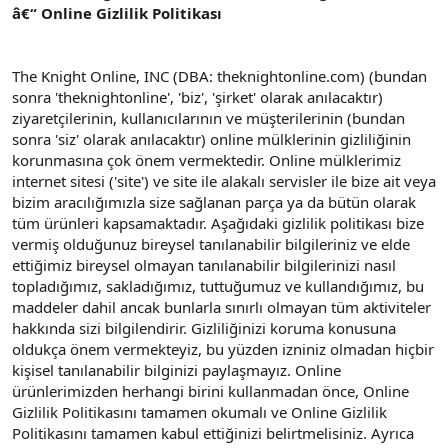
â€“ Online Gizlilik Politikası
n
i
The Knight Online, INC (DBA: theknightonline.com) (bundan
sonra 'theknightonline', 'biz', 'şirket' olarak anılacaktır)
ziyaretçilerinin, kullanıcılarının ve müşterilerinin (bundan
sonra 'siz' olarak anılacaktır) online mülklerinin gizliliğinin
korunmasına çok önem vermektedir. Online mülklerimiz
internet sitesi ('site') ve site ile alakalı servisler ile bize ait veya
bizim aracılığımızla size sağlanan parça ya da bütün olarak
tüm ürünleri kapsamaktadır. Aşağıdaki gizlilik politikası bize
vermiş olduğunuz bireysel tanılanabilir bilgileriniz ve elde
ettiğimiz bireysel olmayan tanılanabilir bilgilerinizi nasıl
topladığımız, sakladığımız, tuttuğumuz ve kullandığımız, bu
maddeler dahil ancak bunlarla sınırlı olmayan tüm aktiviteler
hakkında sizi bilgilendirir. Gizliliğinizi koruma konusuna
oldukça önem vermekteyiz, bu yüzden izniniz olmadan hiçbir
kişisel tanılanabilir bilginizi paylaşmayız. Online
ürünlerimizden herhangi birini kullanmadan önce, Online
Gizlilik Politikasını tamamen okumalı ve Online Gizlilik
Politikasını tamamen kabul ettiğinizi belirtmelisiniz. Ayrıca