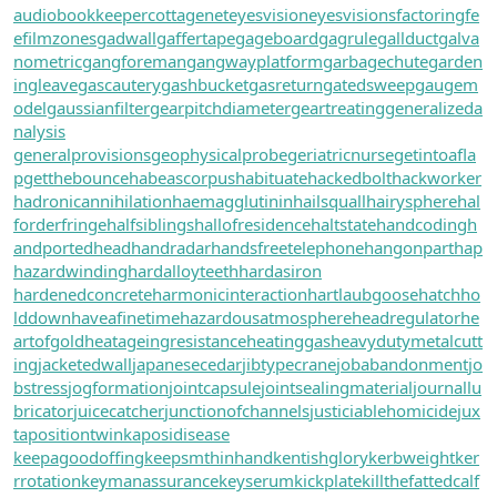
audiobookkeeper
cottagenet
eyesvision
eyesvisions
factoringfe
e
filmzones
gadwall
gaffertape
gageboard
gagrule
gallduct
galva
nometric
gangforeman
gangwayplatform
garbagechute
garden
ingleave
gascautery
gashbucket
gasreturn
gatedsweep
gaugem
odel
gaussianfilter
gearpitchdiameter
geartreating
generalizeda
nalysis
generalprovisions
geophysicalprobe
geriatricnurse
getintoafla
p
getthebounce
habeascorpus
habituate
hackedbolt
hackworker
hadronicannihilation
haemagglutinin
hailsquall
hairysphere
hal
forderfringe
halfsiblings
hallofresidence
haltstate
handcoding
h
andportedhead
handradar
handsfreetelephone
hangonpart
hap
hazardwinding
hardalloyteeth
hardasiron
hardenedconcrete
harmonicinteraction
hartlaubgoose
hatchho
lddown
haveafinetime
hazardousatmosphere
headregulator
he
artofgold
heatageingresistance
heatinggas
heavydutymetalcutt
ing
jacketedwall
japanesecedar
jibtypecrane
jobabandonment
jo
bstress
jogformation
jointcapsule
jointsealingmaterial
journallu
bricator
juicecatcher
junctionofchannels
justiciablehomicide
jux
tapositiontwin
kaposidisease
keepagoodoffing
keepsmthinhand
kentishglory
kerbweight
ker
rrotation
keymanassurance
keyserum
kickplate
killthefattedcalf