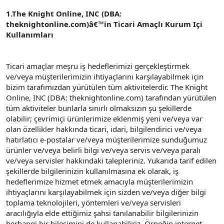
1.The Knight Online, INC (DBA:
theknightonline.com)â€™in Ticari Amaçlı Kurum Içi
Kullanımları
Ticari amaçlar meşru iş hedeflerimizi gerçekleştirmek
ve/veya müşterilerimizin ihtiyaçlarını karşılayabilmek için
bizim tarafımızdan yürütülen tüm aktivitelerdir. The Knight
Online, INC (DBA: theknightonline.com) tarafından yürütülen
tüm aktiviteler bunlarla sınırlı olmaksızın şu şekillerde
olabilir; çevrimiçi ürünlerimize eklenmiş yeni ve/veya var
olan özellikler hakkında ticari, idari, bilgilendirici ve/veya
hatırlatıcı e-postalar ve/veya müşterilerimize sunduğumuz
ürünler ve/veya belirli bilgi ve/veya servis ve/veya paralı
ve/veya servisler hakkındaki talepleriniz. Yukarıda tarif edilen
şekillerde bilgilerinizin kullanılmasına ek olarak, iş
hedeflerimize hizmet etmek amacıyla müşterilerimizin
ihtiyaçlarını karşılayabilmek için sizden ve/veya diğer bilgi
toplama teknolojileri, yöntemleri ve/veya servisleri
aracılığıyla elde ettiğimiz şahsi tanılanabilir bilgilerinizin
herhangi bir bileşimini de kullanabiliriz. Örneğin internet