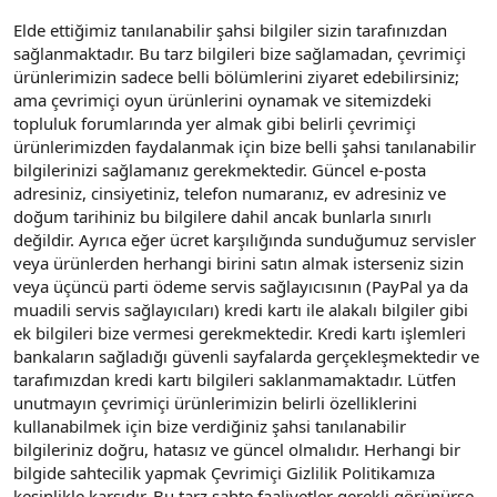
Elde ettiğimiz tanılanabilir şahsi bilgiler sizin tarafınızdan
sağlanmaktadır. Bu tarz bilgileri bize sağlamadan, çevrimiçi
ürünlerimizin sadece belli bölümlerini ziyaret edebilirsiniz;
ama çevrimiçi oyun ürünlerini oynamak ve sitemizdeki
topluluk forumlarında yer almak gibi belirli çevrimiçi
ürünlerimizden faydalanmak için bize belli şahsi tanılanabilir
bilgilerinizi sağlamanız gerekmektedir. Güncel e-posta
adresiniz, cinsiyetiniz, telefon numaranız, ev adresiniz ve
doğum tarihiniz bu bilgilere dahil ancak bunlarla sınırlı
değildir. Ayrıca eğer ücret karşılığında sunduğumuz servisler
veya ürünlerden herhangi birini satın almak isterseniz sizin
veya üçüncü parti ödeme servis sağlayıcısının (PayPal ya da
muadili servis sağlayıcıları) kredi kartı ile alakalı bilgiler gibi
ek bilgileri bize vermesi gerekmektedir. Kredi kartı işlemleri
bankaların sağladığı güvenli sayfalarda gerçekleşmektedir ve
tarafımızdan kredi kartı bilgileri saklanmamaktadır. Lütfen
unutmayın çevrimiçi ürünlerimizin belirli özelliklerini
kullanabilmek için bize verdiğiniz şahsi tanılanabilir
bilgileriniz doğru, hatasız ve güncel olmalıdır. Herhangi bir
bilgide sahtecilik yapmak Çevrimiçi Gizlilik Politikamıza
kesinlikle karşıdır. Bu tarz sahte faaliyetler gerekli görünürse