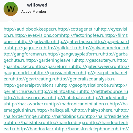
willowed
W
Active Member
http://audiobookkeeper.ru
http://cottagenet.ru
http://eyesvisi
on.ru
http://eyesvisions.com
http://factoringfee.ru
http://filmz
ones.ru
http://gadwall.ru
http://gaffertape.ru
http://gageboard
.ru
http://gagrule.ru
http://gallduct.ru
http://galvanometric.ru
h
ttp://gangforeman.ru
http://gangwayplatform.ru
http://garba
gechute.ru
http://gardeningleave.ru
http://gascautery.ru
http:/
/gashbucket.ru
http://gasreturn.ru
http://gatedsweep.ru
http://
gaugemodel.ru
http://gaussianfilter.ru
http://gearpitchdiamet
er.ru
http://geartreating.ru
http://generalizedanalysis.ru
http://generalprovisions.ru
http://geophysicalprobe.ru
http://
geriatricnurse.ru
http://getintoaflap.ru
http://getthebounce.ru
http://habeascorpus.ru
http://habituate.ru
http://hackedbolt.r
u
http://hackworker.ru
http://hadronicannihilation.ru
http://ha
emagglutinin.ru
http://hailsquall.ru
http://hairysphere.ru
http:/
/halforderfringe.ru
http://halfsiblings.ru
http://hallofresidence
.ru
http://haltstate.ru
http://handcoding.ru
http://handportedh
ead.ru
http://handradar.ru
http://handsfreetelephone.ru
http://