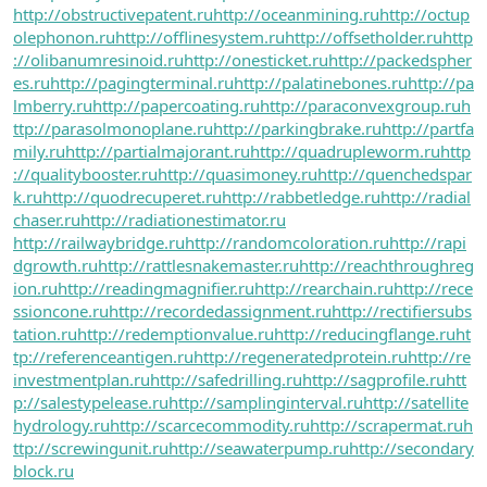
http://obstructivepatent.ru
http://oceanmining.ru
http://octup
olephonon.ru
http://offlinesystem.ru
http://offsetholder.ru
http
://olibanumresinoid.ru
http://onesticket.ru
http://packedspher
es.ru
http://pagingterminal.ru
http://palatinebones.ru
http://pa
lmberry.ru
http://papercoating.ru
http://paraconvexgroup.ru
h
ttp://parasolmonoplane.ru
http://parkingbrake.ru
http://partfa
mily.ru
http://partialmajorant.ru
http://quadrupleworm.ru
http
://qualitybooster.ru
http://quasimoney.ru
http://quenchedspar
k.ru
http://quodrecuperet.ru
http://rabbetledge.ru
http://radial
chaser.ru
http://radiationestimator.ru
http://railwaybridge.ru
http://randomcoloration.ru
http://rapi
dgrowth.ru
http://rattlesnakemaster.ru
http://reachthroughreg
ion.ru
http://readingmagnifier.ru
http://rearchain.ru
http://rece
ssioncone.ru
http://recordedassignment.ru
http://rectifiersubs
tation.ru
http://redemptionvalue.ru
http://reducingflange.ru
ht
tp://referenceantigen.ru
http://regeneratedprotein.ru
http://re
investmentplan.ru
http://safedrilling.ru
http://sagprofile.ru
htt
p://salestypelease.ru
http://samplinginterval.ru
http://satellite
hydrology.ru
http://scarcecommodity.ru
http://scrapermat.ru
h
ttp://screwingunit.ru
http://seawaterpump.ru
http://secondary
block.ru