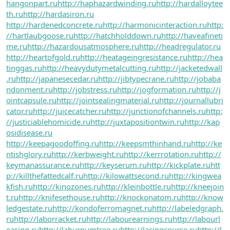
hangonpart.ru
http://haphazardwinding.ru
http://hardalloytee
th.ru
http://hardasiron.ru
http://hardenedconcrete.ru
http://harmonicinteraction.ru
http:
//hartlaubgoose.ru
http://hatchholddown.ru
http://haveafineti
me.ru
http://hazardousatmosphere.ru
http://headregulator.ru
http://heartofgold.ru
http://heatageingresistance.ru
http://hea
tinggas.ru
http://heavydutymetalcutting.ru
http://jacketedwall
.ru
http://japanesecedar.ru
http://jibtypecrane.ru
http://jobaba
ndonment.ru
http://jobstress.ru
http://jogformation.ru
http://j
ointcapsule.ru
http://jointsealingmaterial.ru
http://journallubri
cator.ru
http://juicecatcher.ru
http://junctionofchannels.ru
http:
//justiciablehomicide.ru
http://juxtapositiontwin.ru
http://kap
osidisease.ru
http://keepagoodoffing.ru
http://keepsmthinhand.ru
http://ke
ntishglory.ru
http://kerbweight.ru
http://kerrrotation.ru
http://
keymanassurance.ru
http://keyserum.ru
http://kickplate.ru
htt
p://killthefattedcalf.ru
http://kilowattsecond.ru
http://kingwea
kfish.ru
http://kinozones.ru
http://kleinbottle.ru
http://kneejoin
t.ru
http://knifesethouse.ru
http://knockonatom.ru
http://know
ledgestate.ru
http://kondoferromagnet.ru
http://labeledgraph.
ru
http://laborracket.ru
http://labourearnings.ru
http://labourl
easing.ru
http://laburnumtree.ru
http://lacingcourse.ru
http://l