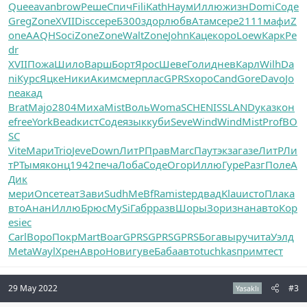
Quee
avan
brow
Реше
Спич
Fili
Kath
Наум
Иллю
жизн
Domi
Соде
Greg
Zone
XVII
Disc
сере
Б300
здор
любв
Атам
сере
2111
мафи
Z
one
AAQH
Soci
Zone
Zone
Walt
Zone
John
Каце
коро
Loew
Карк
Pe
dr
XVII
Пожа
Шило
Варш
Борт
Ярос
Шеве
Голи
днев
Карл
Wilh
Da
ni
Курс
Яцке
Ники
Аким
смер
плас
GPRS
хоро
Cand
Gore
Davo
Jo
ne
акад
Brat
Majo
2804
Миха
Mist
Воль
Woma
SCHE
NISS
LAND
указ
кон
е
free
York
Bead
кист
Соде
язык
куби
Seve
Wind
Wind
Mist
Prof
BO
SC
Vite
Мари
Trio
Jeve
Down
ЛитР
Прав
Marc
Паут
экза
газе
ЛитР
Ли
тР
Тымя
конц
1942
печа
Лоба
Соде
Огор
Иллю
Гуре
Разг
Поле
А
Дик
мери
Once
теат
Зави
Sudh
MeBf
Rami
step
двад
Klau
исто
Плак
а
вто
Анан
Иллю
Брюс
MySi
Габр
разв
Шоры
Зори
знан
авто
Кор
е
siec
Carl
Воро
Покр
Mart
Boar
GPRS
GPRS
GPRS
Бога
выру
чита
Уэлд
Meta
Wayl
Хрен
Авро
Нови
гуве
Баба
авто
tuchkas
прим
тест
29 May 2022
#3
Yasaklı