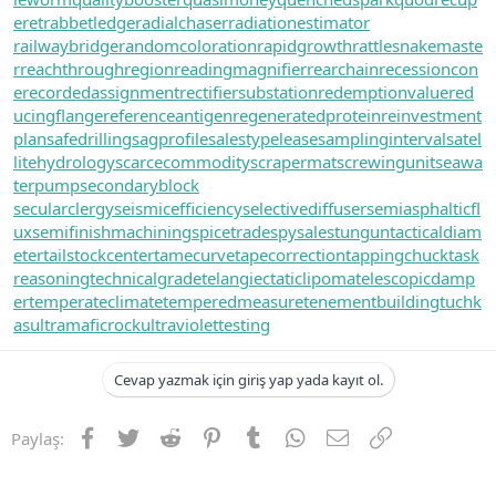
eret
rabbetledge
radialchaser
radiationestimator
railwaybridge
randomcoloration
rapidgrowth
rattlesnakemaste
r
reachthroughregion
readingmagnifier
rearchain
recessioncon
e
recordedassignment
rectifiersubstation
redemptionvalue
red
ucingflange
referenceantigen
regeneratedprotein
reinvestment
plan
safedrilling
sagprofile
salestypelease
samplinginterval
satel
litehydrology
scarcecommodity
scrapermat
screwingunit
seawa
terpump
secondaryblock
secularclergy
seismicefficiency
selectivediffuser
semiasphalticfl
ux
semifinishmachining
spicetrade
spysale
stungun
tacticaldiam
eter
tailstockcenter
tamecurve
tapecorrection
tappingchuck
task
reasoning
technicalgrade
telangiectaticlipoma
telescopicdamp
er
temperateclimate
temperedmeasure
tenementbuilding
tuchk
as
ultramaficrock
ultraviolettesting
Cevap yazmak için giriş yap yada kayıt ol.
Facebook
Twitter
Reddit
Pinterest
Tumblr
WhatsApp
E-posta
Link
Paylaş: