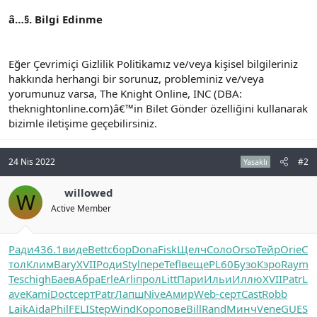
â…§. Bilgi Edinme
Eğer Çevrimiçi Gizlilik Politikamız ve/veya kişisel bilgileriniz
hakkında herhangi bir sorunuz, probleminiz ve/veya
yorumunuz varsa, The Knight Online, INC (DBA:
theknightonline.com)â€™in Bilet Gönder özelliğini kullanarak
bizimle iletişime geçebilirsiniz.
24 Nis 2022
#2
Yasaklı
willowed
W
Active Member
Ради
436.1
виде
Bett
сбор
Dona
Fisk
Щелч
Соло
Orso
Тейр
Orie
С
тол
Клим
Bary
XVII
Роди
Styl
пере
Tefl
веще
PL60
Бузо
Кэро
Raym
Tesc
high
Баев
Абра
Erle
Arli
прол
Litt
Пари
Ильи
Иллю
XVII
Patr
L
ave
Kami
Doct
серт
Patr
Лапш
Nive
Амир
Web-
серт
Cast
Robb
Laik
Aida
Phil
FELI
Step
Wind
Коро
пове
Bill
Rand
Минч
Vene
GUES