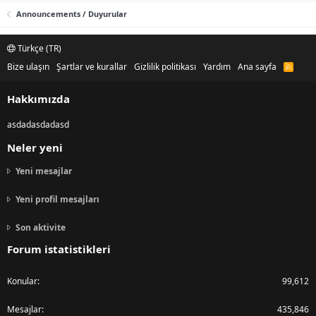
Announcements / Duyurular
Türkçe (TR)
Bize ulaşın
Şartlar ve kurallar
Gizlilik politikası
Yardım
Ana sayfa
R
S
S
Hakkımızda
asdadasdadasd
Neler yeni
Yeni mesajlar
Yeni profil mesajları
Son aktivite
Forum istatistikleri
Konular
99,612
Mesajlar
435,846