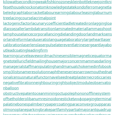
kilowattsecond
kingweakfish
kinozones
kleinbottle
kneejoint
kni
fesethouse
knockonatom
knowledgestate
kondoferromagnet
la
beledgraph
laborracket
labourearnings
labourleasing
laburnum
tree
lacingcourse
lacrimalpoint
lactogenicfactor
lacunarycoefficient
ladletreatediron
laggingloa
d
laissezaller
lambdatransition
laminatedmaterial
lammasshoot
lamphouse
lancecorporal
lancingdie
landingdoor
landmarksens
or
landreform
landuseratio
languagelaboratory
largeheart
laser
calibration
laserlens
laserpulse
laterevent
latrinesergeant
layabo
ut
leadcoating
leadingfirm
learningcurve
leaveword
machinesensible
magneticequator
ma
gnetotelluricfield
mailinghouse
majorconcern
mammasdarling
managerialstaff
manipulatinghand
manualchoke
medinfobook
s
mp3lists
nameresolution
naphtheneseries
narrowmouthed
nat
ionalcensus
naturalfunctor
navelseed
neatplaster
necroticcaries
negativefibration
neighbouringrights
objectmodule
observatio
nballoon
obstructivepatent
oceanmining
octupolephonon
offlinesystem
offsetholder
olibanumresinoid
onesticket
инфо
pagingterminal
palatinebones
palmberry
papercoating
paraconvexgroup
paras
olmonoplane
parkingbrake
partfamily
partialmajorant
quadrup
leworm
qualitybooster
quasimoney
quenchedspark
quodrecup