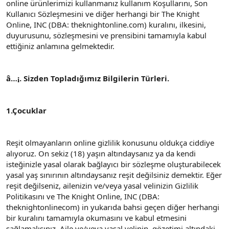
online ürünlerimizi kullanmanız kullanım Koşullarını, Son
Kullanıcı Sözleşmesini ve diğer herhangi bir The Knight
Online, INC (DBA: theknightonline.com) kuralını, ilkesini,
duyurusunu, sözleşmesini ve prensibini tamamıyla kabul
ettiğiniz anlamına gelmektedir.
â…¡. Sizden Topladığımız Bilgilerin Türleri.
1.Çocuklar
Reşit olmayanların online gizlilik konusunu oldukça ciddiye
alıyoruz. On sekiz (18) yaşın altındaysanız ya da kendi
isteğinizle yasal olarak bağlayıcı bir sözleşme oluşturabilecek
yasal yaş sınırının altındaysanız reşit değilsiniz demektir. Eğer
reşit değilseniz, ailenizin ve/veya yasal velinizin Gizlilik
Politikasını ve The Knight Online, INC (DBA:
theknightonlinecom) in yukarıda bahsi geçen diğer herhangi
bir kuralını tamamıyla okumasını ve kabul etmesini
sağlamalısınız. Aile ve/veya yasal velinin, gözetimi altındaki