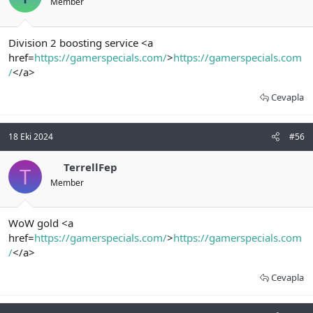
Member
Division 2 boosting service <a
href=
https://gamerspecials.com/
>
https://gamerspecials.com
/
</a>
Cevapla
18 Eki 2024
#56
TerrellFep
T
Member
WoW gold <a
href=
https://gamerspecials.com/
>
https://gamerspecials.com
/
</a>
Cevapla