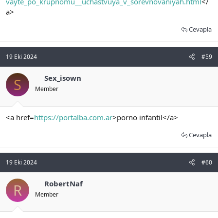
vayte_po_krupnomu__uchastvuya_v_sorevnovaniyah.html
</
a>
Cevapla
19 Eki 2024
#59
Sex_isown
S
Member
<a href=
https://portalba.com.ar
>porno infantil</a>
Cevapla
19 Eki 2024
#60
RobertNaf
R
Member