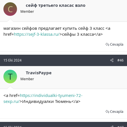
сейф третьего класас взло
С
Member
магазин сейфов предлагает купить сейф 3 класс <a
href=
https://sejf-3-klassa.ru/
>сейфы 3 класса</a>
Cevapla
15 Eki 2024
#46
TravisPaype
T
Member
<a href=
https://individualki-tyumeni-72-
sexp.ru/
>Индивидуалки Тюмень</a>
Cevapla