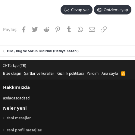
Cevap yaz
Önizleme yap
Facebook
Twitter
Reddit
Pinterest
Tumblr
WhatsApp
E-posta
Link
Paylaş:
Hile , Bug ve Sorun Bildirimi (Hediye Kazan!)
Türkçe (TR)
Bize ulaşın
Şartlar ve kurallar
Gizlilik politikası
Yardım
Ana sayfa
R
S
S
Hakkımızda
asdadasdadasd
Neler yeni
Yeni mesajlar
Yeni profil mesajları