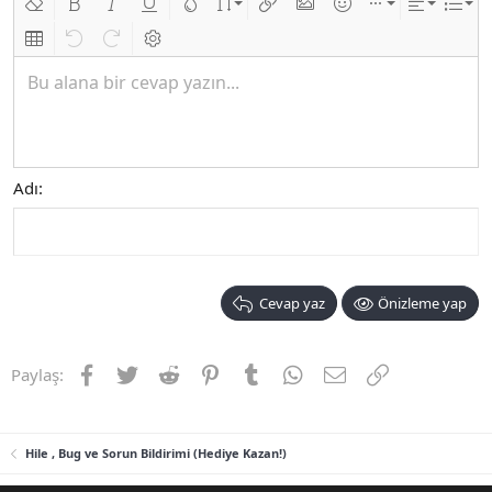
Biçimlendirmeyi kaldır
Kalın
Yatık
Altını çiz
Metin rengi
Font boyutu
Link ekle
Resim ekle
İfadeler
Ekle
Hizalama
List
Insert table
Geri al
ileri al
BB kodunu değiştir
Bu alana bir cevap yazın...
Adı
Cevap yaz
Önizleme yap
Facebook
Twitter
Reddit
Pinterest
Tumblr
WhatsApp
E-posta
Link
Paylaş:
Hile , Bug ve Sorun Bildirimi (Hediye Kazan!)