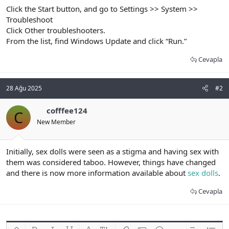
t
i
Click the Start button, and go to Settings >> System >>
a
h
Troubleshoot
n
i
Click Other troubleshooters.
From the list, find Windows Update and click “Run.”
Cevapla
28 Ağu 2025
#2
cofffee124
C
New Member
Initially, sex dolls were seen as a stigma and having sex with
them was considered taboo. However, things have changed
and there is now more information available about
sex dolls
.
Cevapla