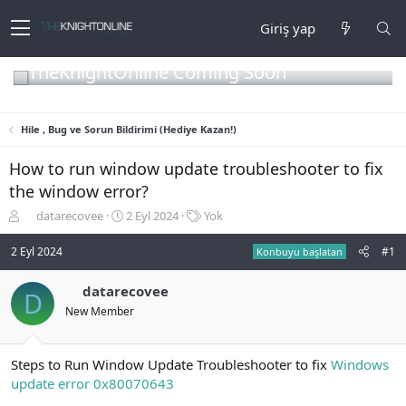
Giriş yap
TheKnightOnline Coming Soon
Hile , Bug ve Sorun Bildirimi (Hediye Kazan!)
How to run window update troubleshooter to fix
the window error?
K
B
E
datarecovee
2 Eyl 2024
Yok
o
a
t
n
ş
i
2 Eyl 2024
#1
Konbuyu başlatan
b
l
k
u
a
e
datarecovee
D
y
n
t
New Member
u
g
l
b
ı
e
a
ç
r
ş
t
Steps to Run Window Update Troubleshooter to fix
Windows
l
a
update error 0x80070643
a
r