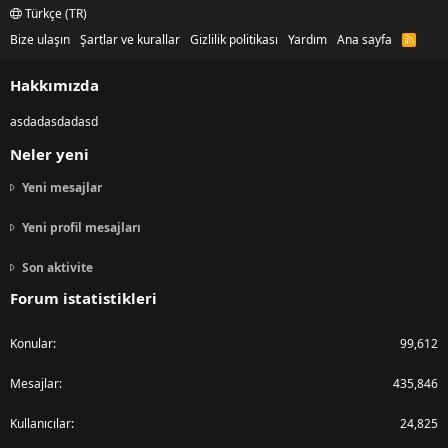
Türkçe (TR)
Bize ulaşın
Şartlar ve kurallar
Gizlilik politikası
Yardım
Ana sayfa
R
S
S
Hakkımızda
asdadasdadasd
Neler yeni
Yeni mesajlar
Yeni profil mesajları
Son aktivite
Forum istatistikleri
Konular
99,612
Mesajlar
435,846
Kullanıcılar
24,825