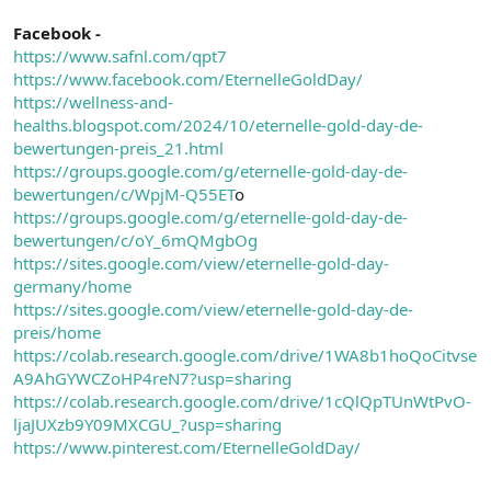
Facebook -
https://www.safnl.com/qpt7
https://www.facebook.com/EternelleGoldDay/
https://wellness-and-
healths.blogspot.com/2024/10/eternelle-gold-day-de-
bewertungen-preis_21.html
https://groups.google.com/g/eternelle-gold-day-de-
bewertungen/c/WpjM-Q55ET
o
https://groups.google.com/g/eternelle-gold-day-de-
bewertungen/c/oY_6mQMgbOg
https://sites.google.com/view/eternelle-gold-day-
germany/home
https://sites.google.com/view/eternelle-gold-day-de-
preis/home
https://colab.research.google.com/drive/1WA8b1hoQoCitvse
A9AhGYWCZoHP4reN7?usp=sharing
https://colab.research.google.com/drive/1cQlQpTUnWtPvO-
ljaJUXzb9Y09MXCGU_?usp=sharing
https://www.pinterest.com/EternelleGoldDay/