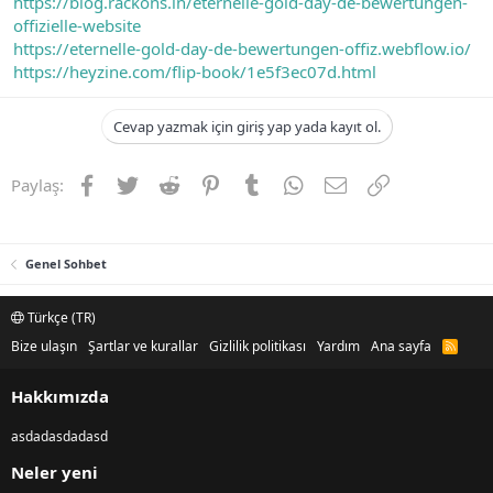
https://blog.rackons.in/eternelle-gold-day-de-bewertungen-
offizielle-website
https://eternelle-gold-day-de-bewertungen-offiz.webflow.io/
https://heyzine.com/flip-book/1e5f3ec07d.html
Cevap yazmak için giriş yap yada kayıt ol.
Facebook
Twitter
Reddit
Pinterest
Tumblr
WhatsApp
E-posta
Link
Paylaş:
Genel Sohbet
Türkçe (TR)
Bize ulaşın
Şartlar ve kurallar
Gizlilik politikası
Yardım
Ana sayfa
R
S
S
Hakkımızda
asdadasdadasd
Neler yeni