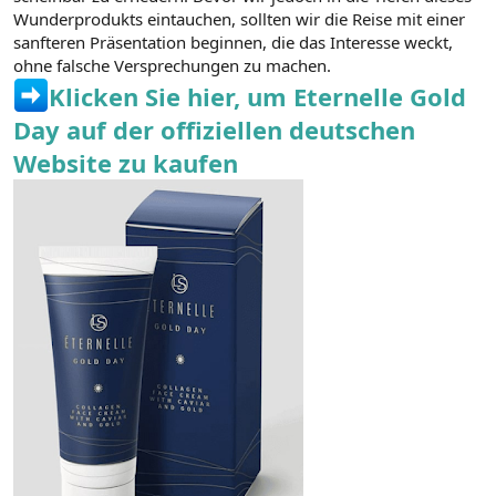
t
i
Wunderprodukts eintauchen, sollten wir die Reise mit einer
a
h
sanfteren Präsentation beginnen, die das Interesse weckt,
n
i
ohne falsche Versprechungen zu machen.
Klicken Sie hier, um Eternelle Gold
Day auf der offiziellen deutschen
Website zu kaufen