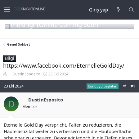
Giriş yap
TheKnightOnline Coming Soon
Genel Sohbet
Bilgi
https://www.facebook.com/EternelleGoldDay/
K
B
DustinEsposito
23 Eki 2024
o
a
n
ş
23 Eki 2024
#1
Konbuyu başlatan
b
l
u
a
DustinEsposito
D
y
n
Member
u
g
b
ı
a
ç
ş
t
Eternelle Gold Day verspricht, Falten zu reduzieren, die
l
a
Hautelastizität weiter zu verbessern und die Hautoberfläche
a
r
scheinbar zu erneuern. Bevor wir jedoch in die Tiefen dieses