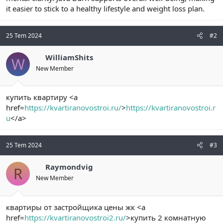
t
i
it easier to stick to a healthy lifestyle and weight loss plan.
a
h
n
i
25 Tem 2024
#2
WilliamShits
W
New Member
купить квартиру <a
href=
https://kvartiranovostroi.ru/
>
https://kvartiranovostroi.r
u
</a>
25 Tem 2024
#3
Raymondvig
R
New Member
квартиры от застройщика цены жк <a
href=
https://kvartiranovostroi2.ru/
>купить 2 комнатную