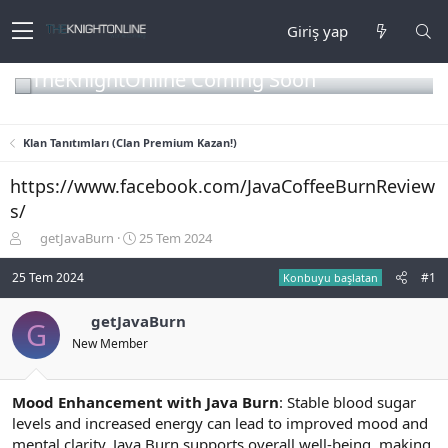
Giriş yap
TheKnightOnline Coming Soon
Klan Tanıtımları (Clan Premium Kazan!)
https://www.facebook.com/JavaCoffeeBurnReview
s/
K
B
getJavaBurn
25 Tem 2024
o
a
n
ş
25 Tem 2024
#1
Konbuyu başlatan
b
l
u
a
getJavaBurn
G
y
n
New Member
u
g
b
ı
a
ç
ş
t
Mood Enhancement with Java Burn
: Stable blood sugar
l
a
levels and increased energy can lead to improved mood and
a
r
mental clarity. Java Burn supports overall well-being, making