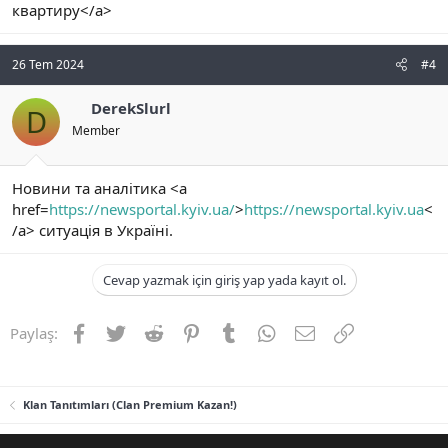
квартиру</a>
26 Tem 2024
#4
DerekSlurl
D
Member
Новини та аналітика <a
href=
https://newsportal.kyiv.ua/
>
https://newsportal.kyiv.ua
<
/a> ситуація в Україні.
Cevap yazmak için giriş yap yada kayıt ol.
Facebook
Twitter
Reddit
Pinterest
Tumblr
WhatsApp
E-posta
Link
Paylaş:
Klan Tanıtımları (Clan Premium Kazan!)