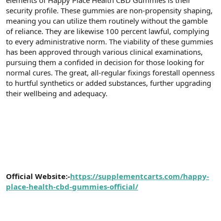
a
r
security profile. These gummies are non-propensity shaping,
t
i
meaning you can utilize them routinely without the gamble
a
h
of reliance. They are likewise 100 percent lawful, complying
n
i
to every administrative norm. The viability of these gummies
has been approved through various clinical examinations,
pursuing them a confided in decision for those looking for
normal cures. The great, all-regular fixings forestall openness
to hurtful synthetics or added substances, further upgrading
their wellbeing and adequacy.
Official Website:-
https://supplementcarts.com/happy-
place-health-cbd-gummies-official/