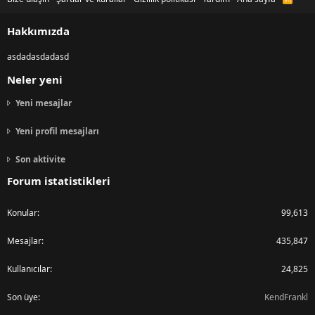
S
S
Hakkımızda
asdadasdadasd
Neler yeni
Yeni mesajlar
Yeni profil mesajları
Son aktivite
Forum istatistikleri
Konular
99,613
Mesajlar
435,847
Kullanıcılar
24,825
Son üye
KendFrankl