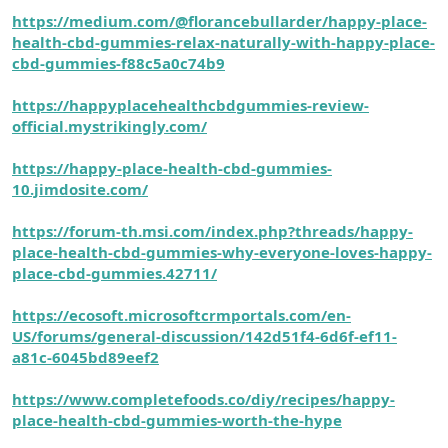
https://medium.com/@florancebullarder/happy-place-
health-cbd-gummies-relax-naturally-with-happy-place-
cbd-gummies-f88c5a0c74b9
https://happyplacehealthcbdgummies-review-
official.mystrikingly.com/
https://happy-place-health-cbd-gummies-
10.jimdosite.com/
https://forum-th.msi.com/index.php?threads/happy-
place-health-cbd-gummies-why-everyone-loves-happy-
place-cbd-gummies.42711/
https://ecosoft.microsoftcrmportals.com/en-
US/forums/general-discussion/142d51f4-6d6f-ef11-
a81c-6045bd89eef2
https://www.completefoods.co/diy/recipes/happy-
place-health-cbd-gummies-worth-the-hype