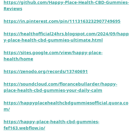
https://github.com/Happy-Place-Health-CBD-Gummies-
Reviews
https://in.pinterest.com/pin/1113163232907749695
https://healthofficial24hrs.blogspot.com/2024/09/happ
y-place-health-cbd-gummies-ultimate.html
https://sites.google.com/view/happy-place-
health/home
https://zenodo.org/records/13740691
https://soundcloud.com/florancebullarder/happy-
place-health-cbd-gummies-your-daily-calm
https://happyplacehealthcbdgummiesofficial.quora.co
m/
https://happy-place-health-cbd-gummies-
fef163.webflow.io/