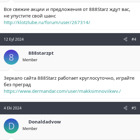
Все свежие акции и предложения от 888Starz ждут вас,
не упустите свой шанс
http://klotzlube.ru/forum/user/267314/
12 Eyl 2024
#4
888starzpt
8
Member
Зеркало сайта 888Starz работает круглосуточно, играйте
без преград
https://www.dermandar.com/user/makksimnoviikwv./
4 Eki 2024
#5
Donaldadvow
D
Member