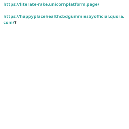
https://literate-rake.unicornplatform.page/
https://happyplacehealthcbdgummiesbyofficial.quora.
com/
?