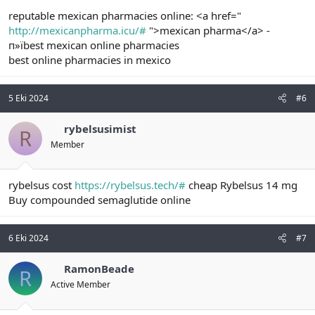
reputable mexican pharmacies online: <a href="
http://mexicanpharma.icu/#
">mexican pharma</a> -
п»їbest mexican online pharmacies
best online pharmacies in mexico
5 Eki 2024
#6
rybelsusimist
R
Member
rybelsus cost
https://rybelsus.tech/#
cheap Rybelsus 14 mg
Buy compounded semaglutide online
6 Eki 2024
#7
RamonBeade
R
Active Member