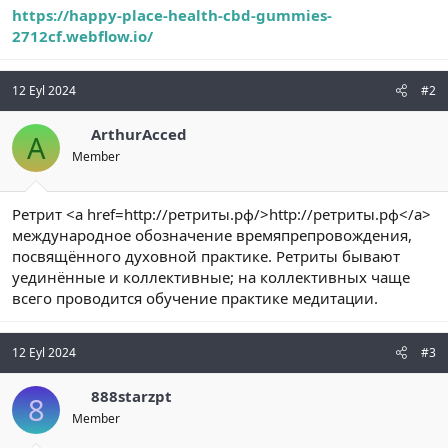
https://happy-place-health-cbd-gummies-
2712cf.webflow.io/
12 Eyl 2024
#2
ArthurAcced
A
Member
Ретрит <a href=http://ретриты.рф/>http://ретриты.рф</a>
международное обозначение времяпрепровождения,
посвящённого духовной практике. Ретриты бывают
уединённые и коллективные; на коллективных чаще
всего проводится обучение практике медитации.
12 Eyl 2024
#3
888starzpt
8
Member