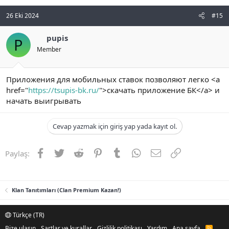
26 Eki 2024
#15
pupis
P
Member
Приложения для мобильных ставок позволяют легко <a
href="
https://tsupis-bk.ru/
">скачать приложение БК</a> и
начать выигрывать
Cevap yazmak için giriş yap yada kayıt ol.
Facebook
Twitter
Reddit
Pinterest
Tumblr
WhatsApp
E-posta
Link
Paylaş:
Klan Tanıtımları (Clan Premium Kazan!)
Türkçe (TR)
Bize ulaşın
Şartlar ve kurallar
Gizlilik politikası
Yardım
Ana sayfa
R