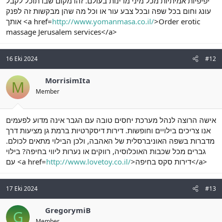
יפיפיות אמיתיות מכל מיני מדינות בעולם. זהו מקום שבו תוכל לקבל
עונג וחום בכל שפה ובכל צבע עור או וכל מה שהן מבקשות זה לפנק
אותך <a href=
http://www.yomanmasa.co.il/
>Order erotic
massage Jerusalem services</a>
16 Eki 2024
#12
MorrisimIta
M
Member
אישה הרוצה לנהל מערכת יחסים טובה עם הגבר אינה מדוע לפעמים
אנו צריכים בילויים וחופשות. דירות דיסקרטיות ברמת גן מציעות דרך
מדברות בשפה האוניברסלית של האהבה, ולכן הבילוי מתאים לכולם.
גברים מכל שכבות האוכלוסיה, רווקים או נערות ליווי בחיפה? בילוי
עם <a href=
http://www.lovetoy.co.il/
>דירות סקס בחיפה</a>
17 Eki 2024
#13
GregorymiB
G
Member