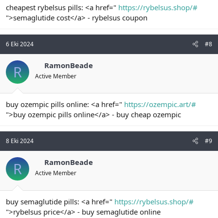
cheapest rybelsus pills: <a href="
https://rybelsus.shop/#
">semaglutide cost</a> - rybelsus coupon
6 Eki 2024
#8
RamonBeade
R
Active Member
buy ozempic pills online: <a href="
https://ozempic.art/#
">buy ozempic pills online</a> - buy cheap ozempic
8 Eki 2024
#9
RamonBeade
R
Active Member
buy semaglutide pills: <a href="
https://rybelsus.shop/#
">rybelsus price</a> - buy semaglutide online