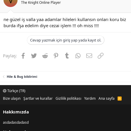
The Knight Online Player
ne güzel iş valla yaa adamlar hileleri kullansın onları koru biz
burda ifşa edelim diye cezai işlem !!! oh miss !!!!
Cevap yazmak için giriş yap yada kayıt ol.
Facebook
Twitter
Reddit
Pinterest
Tumblr
WhatsApp
E-posta
Link
Paylaş:
Hile & Bug bildirimi
Türkçe (TR)
Bize ulaşın
Şartlar ve kurallar
Gizlilik politikası
Yardım
Ana sayfa
R
S
S
Hakkımızda
asdadasdadasd