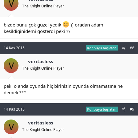
V
The Knight Online Player
bizde bunu çok güzel yedik
)) oradan adam
kesildiğinidemi gösterdi peki ??
14 Kas 2015
#8
Konbuyu başlatan
veritasless
V
The Knight Online Player
peki o anda oyunda hiç birinizin oyunda olmamasına ne
demeli ???
14 Kas 2015
#9
Konbuyu başlatan
veritasless
V
The Knight Online Player