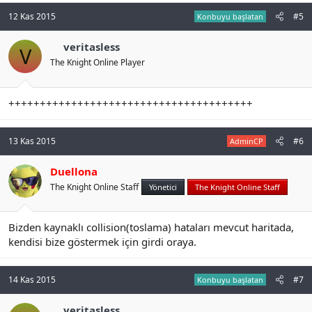
12 Kas 2015
#5
Konbuyu başlatan
veritasless
V
The Knight Online Player
+++++++++++++++++++++++++++++++++++++++
13 Kas 2015
#6
AdminCP
Duellona
The Knight Online Staff
Yönetici
The Knight Online Staff
Bizden kaynaklı collision(toslama) hataları mevcut haritada,
kendisi bize göstermek için girdi oraya.
14 Kas 2015
#7
Konbuyu başlatan
veritasless