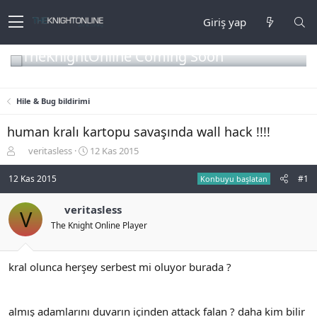
Giriş yap
TheKnightOnline Coming Soon
Hile & Bug bildirimi
human kralı kartopu savaşında wall hack !!!!
K
B
veritasless
12 Kas 2015
o
a
n
ş
12 Kas 2015
#1
Konbuyu başlatan
b
l
u
a
veritasless
V
y
n
The Knight Online Player
u
g
b
ı
a
ç
ş
t
kral olunca herşey serbest mi oluyor burada ?
l
a
a
r
t
i
almış adamlarını duvarın içinden attack falan ? daha kim bilir
a
h