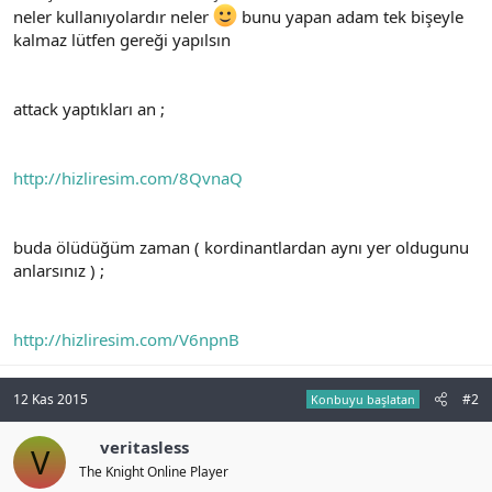
neler kullanıyolardır neler
bunu yapan adam tek bişeyle
n
i
kalmaz lütfen gereği yapılsın
attack yaptıkları an ;
http://hizliresim.com/8QvnaQ
buda ölüdüğüm zaman ( kordinantlardan aynı yer oldugunu
anlarsınız ) ;
http://hizliresim.com/V6npnB
12 Kas 2015
#2
Konbuyu başlatan
veritasless
V
The Knight Online Player