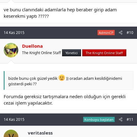
ve bunu clanındaki adamlarla hep beraber girip adam
keserekmi yaptı ?????
14 Kas 2015
#10
AdminCP
Duellona
The Knight Online Staff
Yönetici
The Knight Online Staff
bizde bunu çok güzel yedik
)) oradan adam kesildiğinidemi
gösterdi peki ??
Forumda gereksiz tartışmalara neden olduğun için gerekli
cezai işlem yapılacaktır.
14 Kas 2015
#11
Konbuyu başlatan
veritasless
V