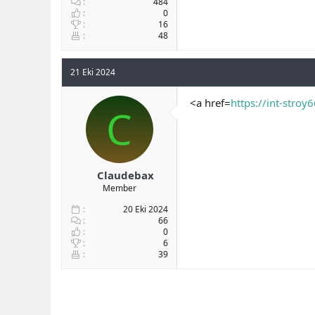
484
0
16
48
21 Eki 2024
<a href=
https://int-stroy6
C
Claudebax
Member
20 Eki 2024
66
0
6
39