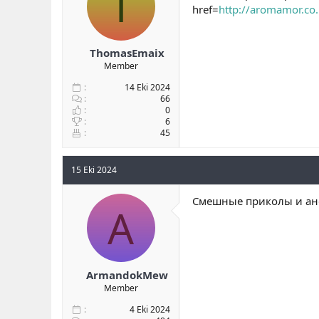
T
href=
http://aromamor.co.i
ThomasEmaix
Member
14 Eki 2024
66
0
6
45
15 Eki 2024
Смешные приколы и ане
A
ArmandokMew
Member
4 Eki 2024