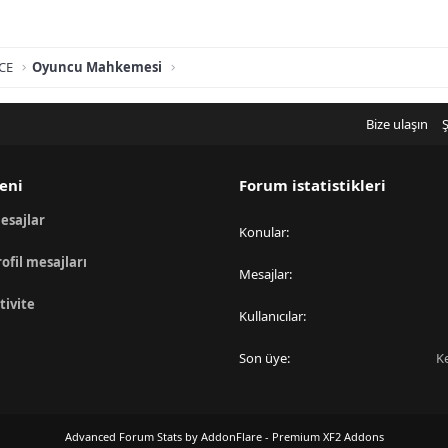
CE
Oyuncu Mahkemesi
Bize ulaşın
Ş
eni
Forum istatistikleri
esajlar
Konular
rofil mesajları
Mesajlar
tivite
Kullanıcılar
Son üye
K
Advanced Forum Stats by
AddonFlare - Premium XF2 Addons