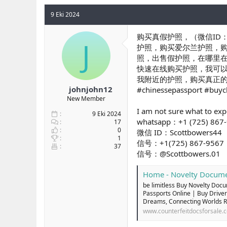
o
a
n
ş
9 Eki 2024
b
l
u
a
购买真假护照，（微信ID：
y
n
J
护照，购买爱尔兰护照，
u
g
照，出售假护照，在哪里在线
b
ı
a
ç
快速在线购买护照，我可
ş
t
我附近的护照，购买真正
l
a
johnjohn12
#chinessepassport #buych
a
r
New Member
t
i
I am not sure what to exp
a
h
9 Eki 2024
whatsapp：+1 (725) 867
n
i
17
0
微信 ID：Scottbowers44
1
信号：+1(725) 867-9567
37
信号：@Scottbowers.01
Home - Novelty Docume
be limitless Buy Novelty Doc
Passports Online | Buy Drive
Dreams, Connecting Worlds Rea
www.counterfeitdocsforsale.