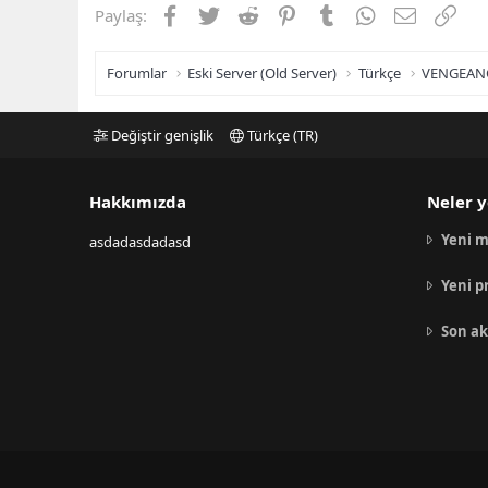
Facebook
Twitter
Reddit
Pinterest
Tumblr
WhatsApp
E-posta
Link
Paylaş:
Forumlar
Eski Server (Old Server)
Türkçe
VENGEAN
Değiştir genişlik
Türkçe (TR)
Hakkımızda
Neler y
Yeni m
asdadasdadasd
Yeni p
Son ak