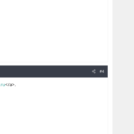
#4
.ru
</a>.