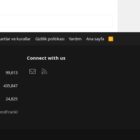
artlar ve kurallar
Gizlilik politikası
Yardım
Ana sayfa
R
S
S
Connect with us
Bize ulaşın
RSS
99,613
435,847
24,825
endFrankl