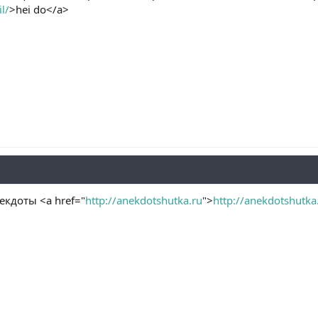
l/
>hei do</a>
кдоты <a href="
http://anekdotshutka.ru
">
http://anekdotshutka