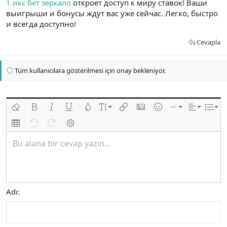
1 икс бет зеркало
откроет доступ к миру ставок! Ваши
t
i
a
h
выигрыши и бонусы ждут вас уже сейчас. Легко, быстро
n
i
и всегда доступно!
Cevapla
Tüm kullanıcılara gösterilmesi için onay bekleniyor.
Biçimlendirmeyi kaldır
Kalın
Yatık
Altını çiz
Metin rengi
Font boyutu
Link ekle
Resim ekle
İfadeler
Ekle
Hizalama
List
Insert table
Geri al
ileri al
BB kodunu değiştir
Bu alana bir cevap yazın...
Adı