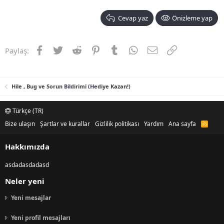
Cevap yaz
Önizleme yap
Facebook
Twitter
Reddit
Pinterest
Tumblr
WhatsApp
E-posta
Link
Paylaş:
Hile , Bug ve Sorun Bildirimi (Hediye Kazan!)
Türkçe (TR)
Bize ulaşın
Şartlar ve kurallar
Gizlilik politikası
Yardım
Ana sayfa
R
S
S
Hakkımızda
asdadasdadasd
Neler yeni
Yeni mesajlar
Yeni profil mesajları