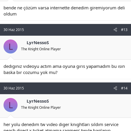
bende ne çözüm varsa internette denedim giremiyorum deli
oldum
30 Haz 2015
#13
LyrNessoS
L
The Knight Online Player
dedıgınız vıdeoyu actım ama oyuna gırıs yapamadım bu ısın
baska bır cozumu yok mu?
30 Haz 2015
#14
LyrNessoS
L
The Knight Online Player
her yolu denedım tw vıdeo dıger knıghtları sıldım service
peach direct x tıcket atmama ragmen( twyle baglanıp