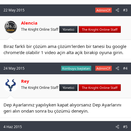
22 May 2015
#3
AdminCP
Alencia
The Knight Online Staff
Yönetici
The Knight Online Staff
Biraz farkli bir çözüm ama çözüm'lerden bir tanesi bu google
chrome'de olabilir 1 video açin alta açik birakip oyuna girin.
24 May 2015
#4
Konbuyu başlatan
AdminCP
Rey
The Knight Online Staff
Yönetici
The Knight Online Staff
Dep Ayarlarınız yapılıyken kapat alıyorsanız Dep Ayarlarını
geri alın ondan sonra bu çözümü deneyin.
4 Haz 2015
#5