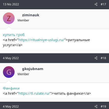
13 Nis 2022
#17
ziminauk
Z
Member
купить гроб
<a href="
https://ritualniye-uslugi.ru/
">ритуальные
услуги</a>
4 May 2022
#18
gkojubnam
G
Member
Фанфики
<a href="
https://tl.rulate.ru/
">читать фанфики</a>
4 May 2022
#19