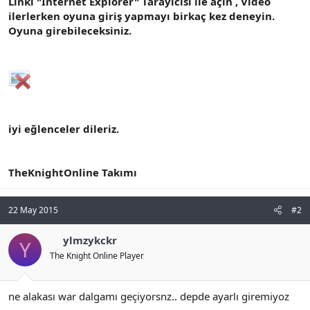
Linki "Internet Explorer" Tarayıcısı ile açın , Video
ilerlerken oyuna giriş yapmayı birkaç kez deneyin.
Oyuna girebileceksiniz.
iyi eğlenceler dileriz.
TheKnightOnline Takımı
22 May 2015
#2
ylmzykckr
Y
The Knight Online Player
ne alakası war dalgamı geçiyorsnz.. depde ayarlı giremiyoz