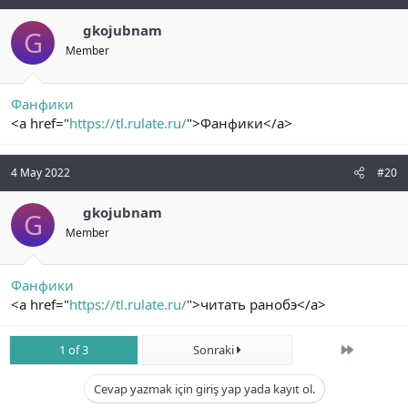
gkojubnam
G
Member
Фанфики
<a href="
https://tl.rulate.ru/
">Фанфики</a>
4 May 2022
#20
gkojubnam
G
Member
Фанфики
<a href="
https://tl.rulate.ru/
">читать ранобэ</a>
Son
1 of 3
Sonraki
Cevap yazmak için giriş yap yada kayıt ol.