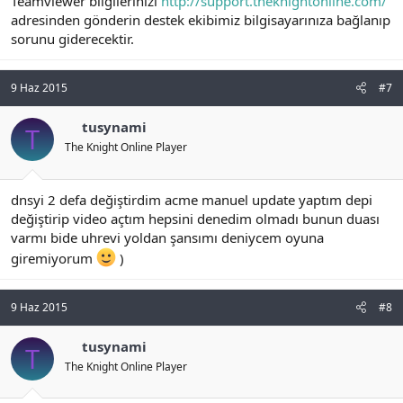
Teamviewer bilgilerinizi
http://support.theknightonline.com/
adresinden gönderin destek ekibimiz bilgisayarınıza bağlanıp
sorunu giderecektir.
9 Haz 2015
#7
tusynami
T
The Knight Online Player
dnsyi 2 defa değiştirdim acme manuel update yaptım depi
değiştirip video açtım hepsini denedim olmadı bunun duası
varmı bide uhrevi yoldan şansımı deniycem oyuna
giremiyorum
)
9 Haz 2015
#8
tusynami
T
The Knight Online Player