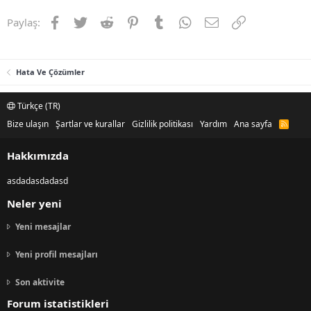
Facebook
Twitter
Reddit
Pinterest
Tumblr
WhatsApp
E-posta
Link
Paylaş:
Hata Ve Çözümler
Türkçe (TR)
Bize ulaşın
Şartlar ve kurallar
Gizlilik politikası
Yardım
Ana sayfa
R
S
S
Hakkımızda
asdadasdadasd
Neler yeni
Yeni mesajlar
Yeni profil mesajları
Son aktivite
Forum istatistikleri