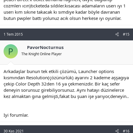
cozmlerı ıcın)tıcketeda sıldıler.kısacası adamaların userı ıyı 1
userı kım sıkıne takacak kı sımdıye kadar böyle davranan
butun pwpler battı yolunuz acık olsun herkese ıyı oyunlar.
1 Tem 2015
#15
PavorNocturnus
P
The Knight Online Player
Arkadaşlar bunun tek etkili çözümü, Launcher options
kısmından Resolution(çözünürlük) ayarını 2 kademe aşşagıya
çekip Color Depth 32den 16 ya çekmenizdir. Bir kaç sefer
deneyin sorunsuz girebiliyorsunuz. Aynı hatayı düzinelerce
kez almaktan gına gelmişti,fakat bu şuan işe yarıyor,deneyin..
Iyi forumlar.
30 Kas 2021
#16