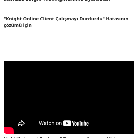
t
i
a
h
n
i
"Knight Online Client Çalışmayı Durdurdu" Hatasının
çözümü için