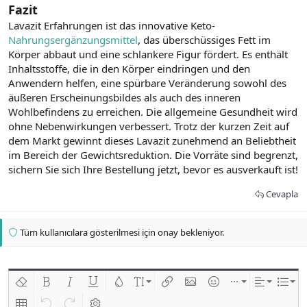
Fazit
Lavazit Erfahrungen ist das innovative Keto-
Nahrungsergänzungsmittel
, das überschüssiges Fett im
Körper abbaut und eine schlankere Figur fördert. Es enthält
Inhaltsstoffe, die in den Körper eindringen und den
Anwendern helfen, eine spürbare Veränderung sowohl des
äußeren Erscheinungsbildes als auch des inneren
Wohlbefindens zu erreichen. Die allgemeine Gesundheit wird
ohne Nebenwirkungen verbessert. Trotz der kurzen Zeit auf
dem Markt gewinnt dieses Lavazit zunehmend an Beliebtheit
im Bereich der Gewichtsreduktion. Die Vorräte sind begrenzt,
sichern Sie sich Ihre Bestellung jetzt, bevor es ausverkauft ist!
Cevapla
Tüm kullanıcılara gösterilmesi için onay bekleniyor.
Biçimlendirmeyi kaldır
Kalın
Yatık
Altını çiz
Metin rengi
Font boyutu
Link ekle
Resim ekle
İfadeler
Ekle
Hizalama
List