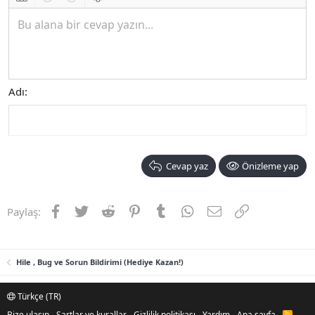
Insert table
Geri al
ileri al
BB kodunu değiştir
Bu alana bir cevap yazın...
Adı
Cevap yaz
Önizleme yap
Facebook
Twitter
Reddit
Pinterest
Tumblr
WhatsApp
E-posta
Link
Paylaş:
Hile , Bug ve Sorun Bildirimi (Hediye Kazan!)
Türkçe (TR)
Bize ulaşın
Şartlar ve kurallar
Gizlilik politikası
Yardım
Ana sayfa
R