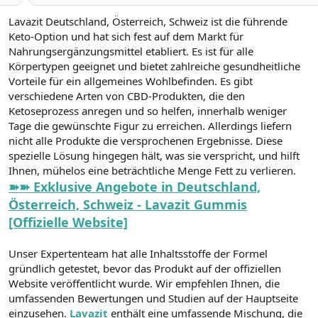
a
r
Lavazit Deutschland, Österreich, Schweiz ist die führende
t
i
a
h
Keto-Option und hat sich fest auf dem Markt für
n
i
Nahrungsergänzungsmittel etabliert. Es ist für alle
Körpertypen geeignet und bietet zahlreiche gesundheitliche
Vorteile für ein allgemeines Wohlbefinden. Es gibt
verschiedene Arten von CBD-Produkten, die den
Ketoseprozess anregen und so helfen, innerhalb weniger
Tage die gewünschte Figur zu erreichen. Allerdings liefern
nicht alle Produkte die versprochenen Ergebnisse. Diese
spezielle Lösung hingegen hält, was sie verspricht, und hilft
Ihnen, mühelos eine beträchtliche Menge Fett zu verlieren.
➽➽ Exklusive Angebote in Deutschland,
Österreich, Schweiz - Lavazit Gummis
[Offizielle Website]
Unser Expertenteam hat alle Inhaltsstoffe der Formel
gründlich getestet, bevor das Produkt auf der offiziellen
Website veröffentlicht wurde. Wir empfehlen Ihnen, die
umfassenden Bewertungen und Studien auf der Hauptseite
einzusehen.
Lavazit
enthält eine umfassende Mischung, die