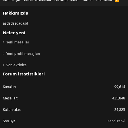
S
S
Hakkımızda
asdadasdadasd
Neler yeni
Yeni mesajlar
Yeni profil mesajları
Son aktivite
Forum istatistikleri
Konular
99,614
Mesajlar
435,848
Kullanıcılar
24,825
Son üye
KendFrankl