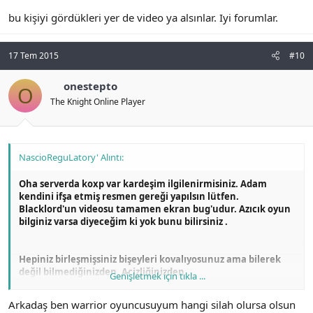
bu kişiyi gördükleri yer de video ya alsınlar. Iyi forumlar.
17 Tem 2015
#10
onestepto
O
The Knight Online Player
NascioReguLatory' Alıntı:
Oha serverda koxp var kardeşim ilgilenirmisiniz. Adam
kendini ifşa etmiş resmen gereği yapılsın lütfen.
Blacklord'un videosu tamamen ekran bug'udur. Azıcık oyun
bilginiz varsa diyeceğim ki yok bunu bilirsiniz .
Hepiniz birleşmişsiniz bişeyleri kovalıyosunuz ama bilerek
değil bilmediğinizden. Acizliğinizden...
Genişletmek için tıkla ...
Arkadaş ben warrior oyuncusuyum hangi silah olursa olsun
Gölgemizden çıkın artık oyununuza bakın.