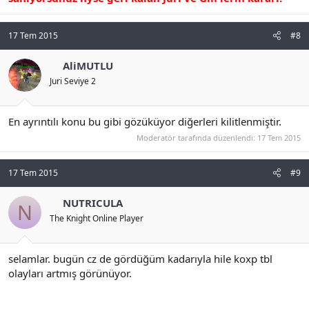
17 Tem 2015
#8
AliMUTLU
Juri Seviye 2
En ayrıntılı konu bu gibi gözüküyor diğerleri kilitlenmiştir.
Moderatör tarafında düzenlendi:
17 Tem 2015
17 Tem 2015
#9
NUTRICULA
N
The Knight Online Player
selamlar. bugün cz de gördüğüm kadarıyla hile koxp tbl
olayları artmış görünüyor.