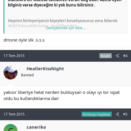
bilginiz varsa diyeceğim ki yok bunu bilirsiniz .
Hepiniz birleşmişsiniz bişeyleri kovalıyosunuz ama bilerek
değil bilmediğinizden. Acizliğinizden...
Genişletmek için tıkla ...
dmsne öyle slk .s.s.s
Gölgemizden çıkın artık oyununuza bakın.
17 Tem 2015
#4
Yasaklı
HeallerKissNight
Banned
yakısır libertye helal nerden bulduysan o olayı ıyı bır ıspat
oldu bu kullandıklarına dair
17 Tem 2015
#5
Konbuyu başlatan
caneriko
C