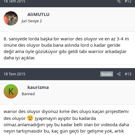
18 Tem 2015
#12
AliMUTLU
Juri Seviye 2
8. saniyede lorda başka bir warior des oluyor ve en az 3-4 m
önüne des oluyor buda bana aslında lord o kadar geride
değil ama öyle gözüküyor gibi geldi tabi warrior arkadaşlar
daha iyi açıklar.
18 Tem 2015
#13
Yasaklı
kaurizma
K
Banned
warıor des oluyor dıyonuz kıme des oluyo kaçan prişesttemi
des oluyor
)yapmayın ayıptır bu kadarda
olmaz.anlamadığım şey bu kadar belli olan bir videoda daha
neyin tartışmasıdır bu, kaç gün geçti bir gelişme yok, artık