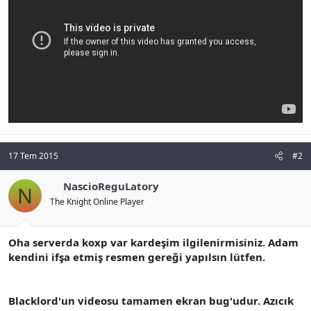
17 Tem 2015
#2
NascioReguLatory
N
The Knight Online Player
Oha serverda koxp var kardeşim ilgilenirmisiniz. Adam
kendini ifşa etmiş resmen gereği yapılsın lütfen.
Blacklord'un videosu tamamen ekran bug'udur. Azıcık