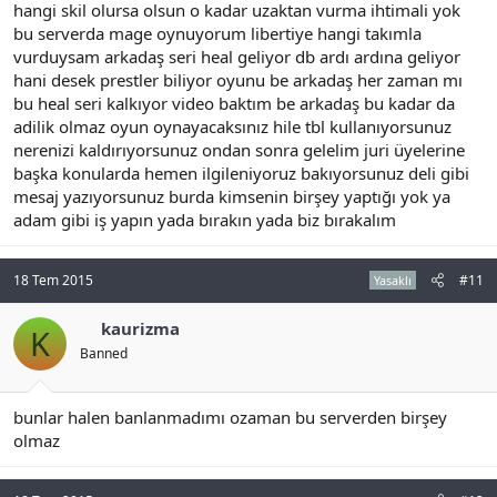
hangi skil olursa olsun o kadar uzaktan vurma ihtimali yok
bu serverda mage oynuyorum libertiye hangi takımla
vurduysam arkadaş seri heal geliyor db ardı ardına geliyor
hani desek prestler biliyor oyunu be arkadaş her zaman mı
bu heal seri kalkıyor video baktım be arkadaş bu kadar da
adilik olmaz oyun oynayacaksınız hile tbl kullanıyorsunuz
nerenizi kaldırıyorsunuz ondan sonra gelelim juri üyelerine
başka konularda hemen ilgileniyoruz bakıyorsunuz deli gibi
mesaj yazıyorsunuz burda kimsenin birşey yaptığı yok ya
adam gibi iş yapın yada bırakın yada biz bırakalım
18 Tem 2015
#11
Yasaklı
kaurizma
K
Banned
bunlar halen banlanmadımı ozaman bu serverden birşey
olmaz