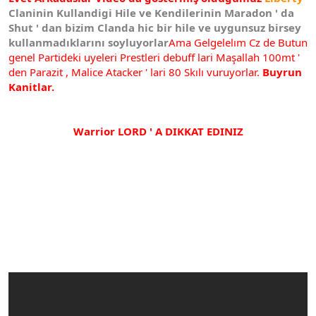
t
i
Claninin Kullandigi Hile ve Kendilerinin Maradon ' da
a
h
Shut ' dan bizim Clanda hic bir hile ve uygunsuz birsey
n
i
kullanmadıklarını soyluyorlar
Ama Gelgelelım Cz de Butun
genel Partideki uyeleri Prestleri debuff lari Maşallah 100mt '
den Parazit , Malice Atacker ' lari 80 Skılı vuruyorlar.
Buyrun
Kanitlar.
Warrior LORD ' A DIKKAT EDINIZ