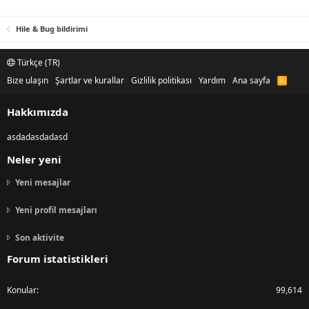
bu kişiyi gördükleri yer de video ya alsınlar. Iyi forumlar.
Hile & Bug bildirimi
Türkçe (TR)
Bize ulaşın
Şartlar ve kurallar
Gizlilik politikası
Yardım
Ana sayfa
R
S
S
Hakkımızda
asdadasdadasd
Neler yeni
Yeni mesajlar
Yeni profil mesajları
Son aktivite
Forum istatistikleri
Konular
99,614