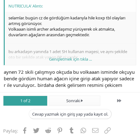
NUTRICULA' Alıntı:
bu kişiyi gördükleri yer de video ya alsınlar. Iyi forumlar.
selamlar. bugün cz de gördüğüm kadarıyla hile koxp tbl olayları
artmış görünüyor.
Volkaaan isimli archer arkadaşımız yürüyerek ok atmakta,
duvarların ağaçların arasından geçmektedir.
bu arkadaşın yanında 1 adet SH kullanan magesi, ve aynı şekilde
oto bir şekilde atak yapan BP si vardır.
Genişletmek için tıkla ...
aynen 72 skili çalışmıyo okçuda bu volkaaan isminde okçuyu
arkadaşımız cz de bir şey elde edemeyince başka yollara
bende gördüm human ağacın içine girip atak yapıyor sadece
başvurmaya başlamıştır.
r ile vuruluyor.. birdaha denk gelirsem resmini çekicem
konuyu açan arkadaşım hangi program yardımıyla bu video yu
Son
1 of 2
Sonraki
çektin? oyun içi çekemediğim için (hata veriyor f12) bu arkadaşların
Cevap yazmak için giriş yap yada kayıt ol.
videosunu alamadım. ama en yakın zamanda denk geldiğim de
video alacağım. bu forumda ki human arkadaşlardan da ricam
Facebook
Twitter
Reddit
Pinterest
Tumblr
WhatsApp
E-posta
Link
Paylaş: