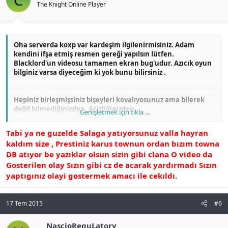
The Knight Online Player
Oha serverda koxp var kardeşim ilgilenirmisiniz. Adam
kendini ifşa etmiş resmen gereği yapılsın lütfen.
Blacklord'un videosu tamamen ekran bug'udur. Azıcık oyun
bilginiz varsa diyeceğim ki yok bunu bilirsiniz .
Hepiniz birleşmişsiniz bişeyleri kovalıyosunuz ama bilerek
değil bilmediğinizden. Acizliğinizden...
Genişletmek için tıkla ...
Tabi ya ne guzelde Salaga yatıyorsunuz valla hayran
Gölgemizden çıkın artık oyununuza bakın.
kaldım size , Prestiniz karus townun ordan bızım towna
DB atıyor be yazıklar olsun sizin gibi clana O video da
Gosterilen olay Sızın gibi cz de acarak yardırmadı Sızın
yaptıgınız olayi gostermek amacı ile cekıldı.
17 Tem 2015
#6
NascioReguLatory