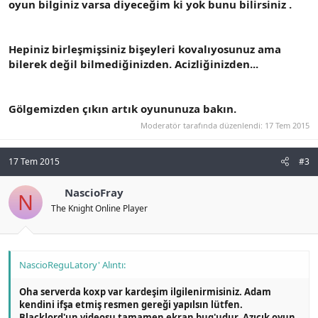
oyun bilginiz varsa diyeceğim ki yok bunu bilirsiniz .
Hepiniz birleşmişsiniz bişeyleri kovalıyosunuz ama
bilerek değil bilmediğinizden. Acizliğinizden...
Gölgemizden çıkın artık oyununuza bakın.
Moderatör tarafında düzenlendi:
17 Tem 2015
17 Tem 2015
#3
NascioFray
N
The Knight Online Player
NascioReguLatory' Alıntı:
Oha serverda koxp var kardeşim ilgilenirmisiniz. Adam
kendini ifşa etmiş resmen gereği yapılsın lütfen.
Blacklord'un videosu tamamen ekran bug'udur. Azıcık oyun