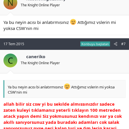
N
The Knight Online Player
Ya bu neyin acısı bi anlatırmısınız
Attığımız vslerin mi
yoksa CSW'nin mi
17 Tem 2015
#7
Konbuyu başlatan
caneriko
C
The Knight Online Player
Ya bu neyin acısı bi anlatırmısınız
Attığımız vslerin mi yoksa
CSW'nin mi
allah bilir siz csw yi bu sekılde almıssınızdır sadece
zaten kuleyi tıklamanız yeterli tıklayın 100 metreden
atack yapın demi Siz yokmusunuz kendınızı var ya cok
akıllı sanıyorsunuz yada buradakı adamları cok salak
sanıyorsunuz nyse geri kalan Juri ve Gm lerin karari.