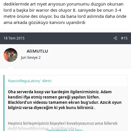
dediklermde art niyet arıyosun yorumumu düzgün okursan
lord a başka bir warior des oluyor 8. saniyede be onun 3-4
metre önüne des oluyor. bu da bana lord aslınnda daha önde
ama arkada gözüküyo kanısını uyandırdı
18 Tem 2015
#15
AliMUTLU
Juri Seviye 2
NascioReguLatory' Alıntı:
Oha serverda koxp var kardeşim ilgilenirmisiniz. Adam
kendini ifşa etmiş resmen gereği yapılsın lütfen.
Blacklord'un videosu tamamen ekran bug'udur. Azıcık oyun
bilginiz varsa diyeceğim ki yok bunu bilirsiniz .
Hepiniz birleşmişsiniz bişeyleri kovalıyosunuz ama bilerek
değil bilmediğinizden. Acizliğinizden...
Genişletmek için tıkla ...