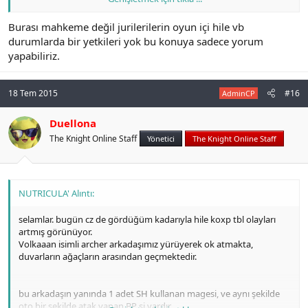
Burası mahkeme değil jurilerilerin oyun içi hile vb
Gölgemizden çıkın artık oyununuza bakın.
durumlarda bir yetkileri yok bu konuya sadece yorum
yapabiliriz.
18 Tem 2015
#16
AdminCP
Duellona
The Knight Online Staff
Yönetici
The Knight Online Staff
NUTRICULA' Alıntı:
selamlar. bugün cz de gördüğüm kadarıyla hile koxp tbl olayları
artmış görünüyor.
Volkaaan isimli archer arkadaşımız yürüyerek ok atmakta,
duvarların ağaçların arasından geçmektedir.
bu arkadaşın yanında 1 adet SH kullanan magesi, ve aynı şekilde
oto bir şekilde atak yapan BP si vardır.