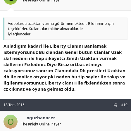
The Knight Online Player
Videolarda uzaktan vurma görünmemektedir. Bildiriminiz için
teşekkürler. Kullanıcılar takibe alınacaklardır.
iyi eğlenceler
Anladıgım kadari ile Liberty Clanını Banlamak
ıstemıyorsunuz Bu clandan Genel butun Clanlar Uzak
skil nedeni ile hep sikayetci Sımdı Uzaktan vurmak
skillerini Fixledınız Diye Biraz örtbas etmeye
calısıyorsunuz sanırım Clanındakı Db prestleri Uzaktan
db ile malice atıyor pki neden bu tip seyler ile takıp ve
ilgilenmıyorsunuz Liberty clanı Hile fixlendıkten sonra
cz cıkmaz ve oyuna gelmez oldu.
18 Tem 2015
#19
oguzhanacer
O
The Knight Online Player