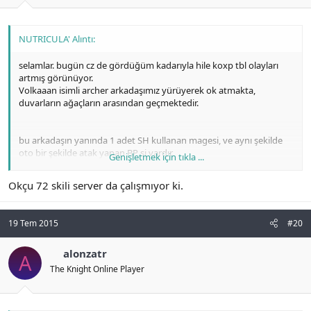
NUTRICULA' Alıntı:
selamlar. bugün cz de gördüğüm kadarıyla hile koxp tbl olayları
artmış görünüyor.
Volkaaan isimli archer arkadaşımız yürüyerek ok atmakta,
duvarların ağaçların arasından geçmektedir.
bu arkadaşın yanında 1 adet SH kullanan magesi, ve aynı şekilde
oto bir şekilde atak yapan BP si vardır.
Genişletmek için tıkla ...
Okçu 72 skili server da çalışmıyor ki.
arkadaşımız cz de bir şey elde edemeyince başka yollara
başvurmaya başlamıştır.
19 Tem 2015
#20
konuyu açan arkadaşım hangi program yardımıyla bu video yu
çektin? oyun içi çekemediğim için (hata veriyor f12) bu arkadaşların
alonzatr
A
The Knight Online Player
videosunu alamadım. ama en yakın zamanda denk geldiğim de
video alacağım. bu forumda ki human arkadaşlardan da ricam