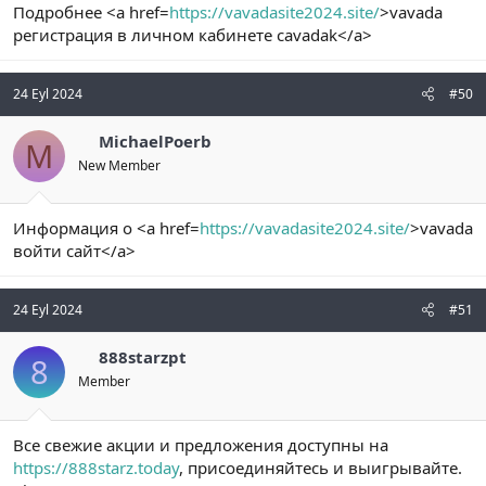
Подробнее <a href=
https://vavadasite2024.site/
>vavada
регистрация в личном кабинете cavadak</a>
24 Eyl 2024
#50
MichaelPoerb
M
New Member
Информация о <a href=
https://vavadasite2024.site/
>vavada
войти сайт</a>
24 Eyl 2024
#51
888starzpt
8
Member
Все свежие акции и предложения доступны на
https://888starz.today
, присоединяйтесь и выигрывайте.