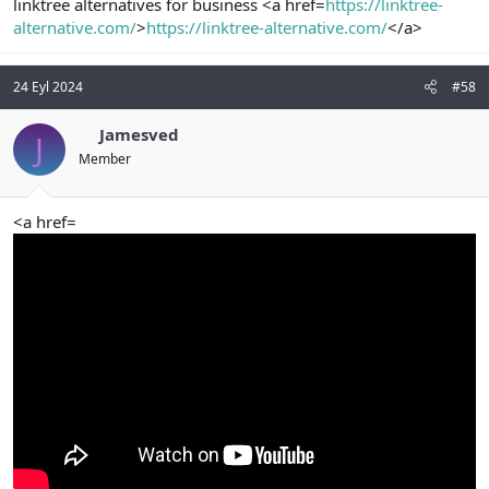
linktree alternatives for business <a href=
https://linktree-
alternative.com/
>
https://linktree-alternative.com/
</a>
24 Eyl 2024
#58
Jamesved
J
Member
<a href=