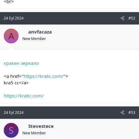
<br>
24 Eyl 2024
#52
anvfacaza
A
New Member
кракен зеркало
<a href="
https://kra6c.com/
">
kra5 cc</a>
https://kra6c.com/
24 Eyl 2024
#53
Stevestece
S
New Member