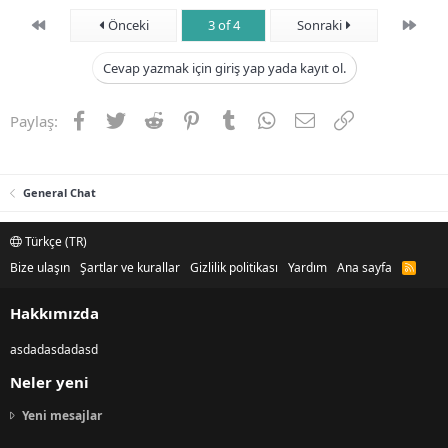
First
Son
Önceki
3 of 4
Sonraki
Cevap yazmak için giriş yap yada kayıt ol.
Facebook
Twitter
Reddit
Pinterest
Tumblr
WhatsApp
E-posta
Link
Paylaş:
General Chat
Türkçe (TR)
Bize ulaşın
Şartlar ve kurallar
Gizlilik politikası
Yardım
Ana sayfa
R
S
S
Hakkımızda
asdadasdadasd
Neler yeni
Yeni mesajlar