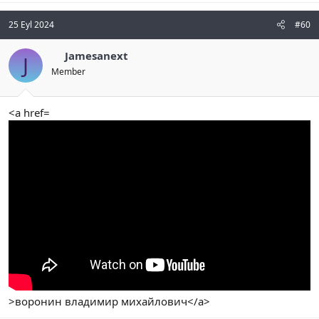
25 Eyl 2024
#60
Jamesanext
J
Member
<a href=
>воронин владимир михайлович</a>