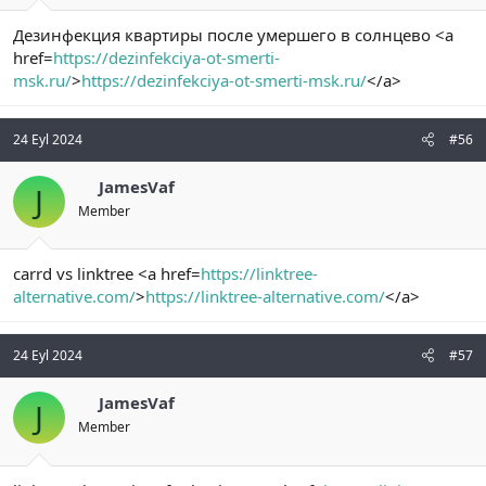
Дезинфекция квартиры после умершего в солнцево <a
href=
https://dezinfekciya-ot-smerti-
msk.ru/
>
https://dezinfekciya-ot-smerti-msk.ru/
</a>
24 Eyl 2024
#56
JamesVaf
J
Member
carrd vs linktree <a href=
https://linktree-
alternative.com/
>
https://linktree-alternative.com/
</a>
24 Eyl 2024
#57
JamesVaf
J
Member