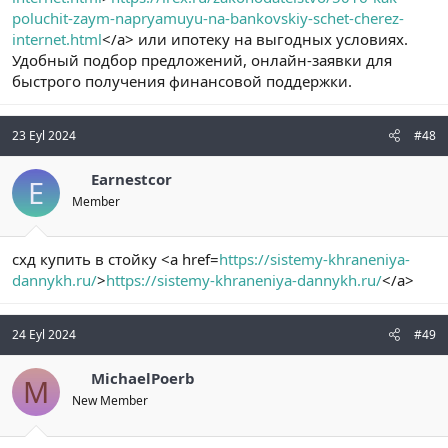
poluchit-zaym-napryamuyu-na-bankovskiy-schet-cherez-
internet.html
</a> или ипотеку на выгодных условиях.
Удобный подбор предложений, онлайн-заявки для
быстрого получения финансовой поддержки.
23 Eyl 2024
#48
Earnestcor
E
Member
схд купить в стойку <a href=
https://sistemy-khraneniya-
dannykh.ru/
>
https://sistemy-khraneniya-dannykh.ru/
</a>
24 Eyl 2024
#49
MichaelPoerb
M
New Member