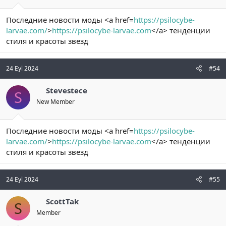
Последние новости моды <a href=
https://psilocybe-
larvae.com/
>
https://psilocybe-larvae.com
</a> тенденции
стиля и красоты звезд
24 Eyl 2024
#54
Stevestece
S
New Member
Последние новости моды <a href=
https://psilocybe-
larvae.com/
>
https://psilocybe-larvae.com
</a> тенденции
стиля и красоты звезд
24 Eyl 2024
#55
ScottTak
S
Member