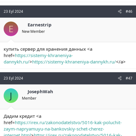
23 Eyl 2024
#46
Earnestrip
E
New Member
купить сервер для хранения данных <a
href=
https://sistemy-khraneniya-
dannykh.ru/
>
https://sistemy-khraneniya-dannykh.ru/
</a>
23 Eyl 2024
#47
JosephWah
J
Member
Дадим кредит <a
href=
https://irex.ru/zakonodatelstvo/5016-kak-poluchit-
zaym-napryamuyu-na-bankovskiy-schet-cherez-
internet.html
>
https://irex.ru/zakonodatelstvo/5016-kak-