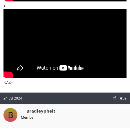
>
</a>
24 Eyl 2024
#59
Bradleyphelt
B
Member