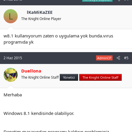
lKaMiKaZEE
L
The Knight Online Player
w8.1 kullanıyorum zaten o uygulama yok bunda.vırus
programıda yk
2 Haz 2015
#5
AdminCP
Duellona
The Knight Online Staff
Yönetici
The Knight Online Staff
Merhaba
Windows 8.1 kendisinde olabiliyor.
Denetim masasından programı kaldırın probleminiz