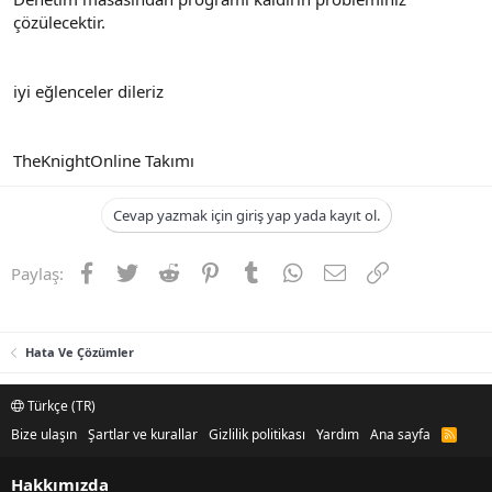
çözülecektir.
iyi eğlenceler dileriz
TheKnightOnline Takımı
Cevap yazmak için giriş yap yada kayıt ol.
Facebook
Twitter
Reddit
Pinterest
Tumblr
WhatsApp
E-posta
Link
Paylaş:
Hata Ve Çözümler
Türkçe (TR)
Bize ulaşın
Şartlar ve kurallar
Gizlilik politikası
Yardım
Ana sayfa
R
S
S
Hakkımızda