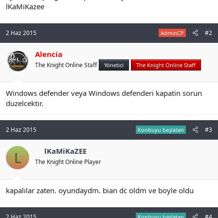
lKaMiKazee
n
i
2 Haz 2015
#2
AdminCP
Alencia
The Knight Online Staff
Yönetici
The Knight Online Staff
Windows defender veya Windows defenderi kapatin sorun
duzelcektir.
2 Haz 2015
#3
Konbuyu başlatan
lKaMiKaZEE
L
The Knight Online Player
kapalılar zaten. oyundaydm. bian dc oldm ve boyle oldu
2 Haz 2015
#4
Konbuyu başlatan