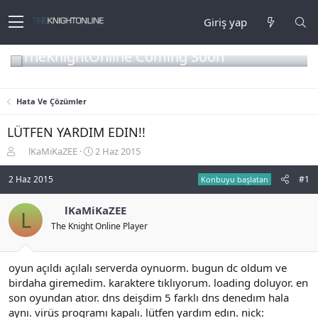
Giriş yap
TheKnightOnline Coming Soon
Hata Ve Çözümler
LÜTFEN YARDIM EDIN!!
K
B
lKaMiKaZEE
2 Haz 2015
o
a
n
ş
2 Haz 2015
#1
Konbuyu başlatan
b
l
u
a
lKaMiKaZEE
L
y
n
The Knight Online Player
u
g
b
ı
a
ç
ş
t
oyun açıldı açılalı serverda oynuorm. bugun dc oldum ve
l
a
birdaha giremedim. karaktere tıklıyorum. loading doluyor. en
a
r
son oyundan atıor. dns deişdim 5 farklı dns denedım hala
t
i
aynı. virüs programı kapalı. lütfen yardım edın. nick:
a
h