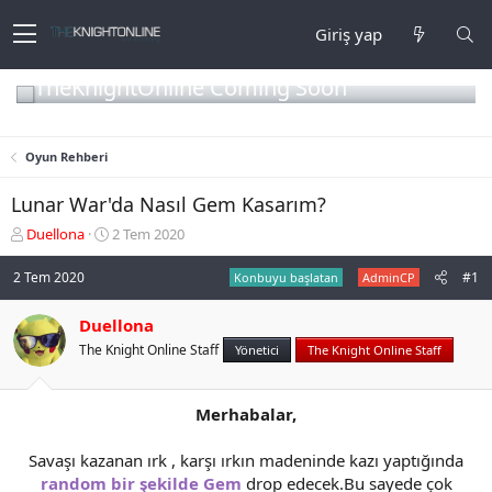
Giriş yap
TheKnightOnline Coming Soon
Oyun Rehberi
Lunar War'da Nasıl Gem Kasarım?
K
B
Duellona
2 Tem 2020
o
a
n
ş
2 Tem 2020
#1
Konbuyu başlatan
AdminCP
b
l
u
a
Duellona
y
n
The Knight Online Staff
u
g
Yönetici
The Knight Online Staff
b
ı
a
ç
ş
t
Merhabalar,
l
a
a
r
Savaşı kazanan ırk , karşı ırkın madeninde kazı yaptığında
t
i
random bir şekilde Gem
drop edecek.Bu sayede çok
a
h