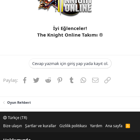
İyi Eğlenceler!
The Knight Online Takımı ®
Cevap yazmak için giriş yap yada kayıt ol.
Facebook
Twitter
Reddit
Pinterest
Tumblr
WhatsApp
E-posta
Link
Paylaş:
Oyun Rehberi
Türkçe (TR)
Bize ulaşın
Şartlar ve kurallar
Gizlilik politikası
Yardım
Ana sayfa
R
S
S