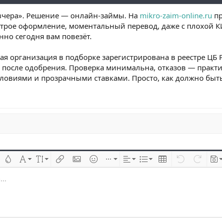
вчера». Решение — онлайн-займы. На
mikro-zaim-online.ru
пр
рое оформление, моментальный перевод, даже с плохой КИ.
но сегодня вам повезёт.
я организация в подборке зарегистрирована в реестре ЦБ Р
после одобрения. Проверка минимальна, отказов — практич
словиями и прозрачными ставками. Просто, как должно быть
 çizik
Metin rengi
Font ailesi
Font boyutu
Link ekle
Resim ekle
İfadeler
Ekle
Hizalama
List
Insert table
Geri al
ileri al
Tas
..