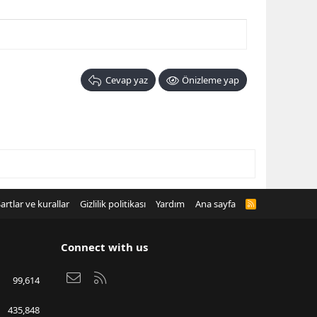
Cevap yaz
Önizleme yap
artlar ve kurallar
Gizlilik politikası
Yardım
Ana sayfa
R
S
S
Connect with us
Bize ulaşın
RSS
99,614
435,848