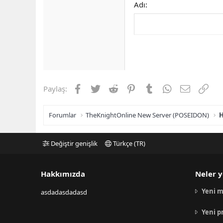
Adı
Facebook
Twitter
Reddit
Pinterest
Tumblr
WhatsApp
E-posta
Link
Paylaş:
Forumlar
TheKnightOnline New Server (POSEIDON)
H
Değiştir genişlik
Türkçe (TR)
Hakkımızda
Neler y
Yeni m
asdadasdadasd
Yeni p