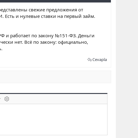
едставлены свежие предложения от
 Есть и нулевые ставки на первый займ.
Ф и работает по закону №151-ФЗ. Деньги
ески нет. Всё по закону: официально,
.
Cevapla
laklar
BB kodunu değiştir