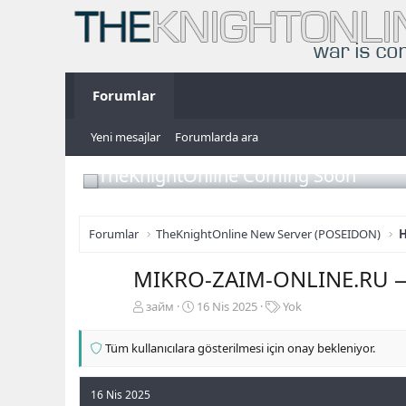
Forumlar
Yeni mesajlar
Forumlarda ara
TheKnightOnline Coming Soon
Forumlar
TheKnightOnline New Server (POSEIDON)
H
MIKRO-ZAIM-ONLINE.RU —
K
B
E
займ
16 Nis 2025
Yok
o
a
t
n
ş
i
Tüm kullanıcılara gösterilmesi için onay bekleniyor.
b
l
k
u
a
e
y
n
t
16 Nis 2025
u
g
l