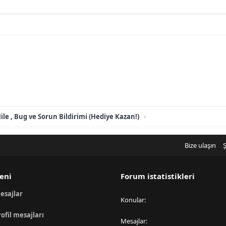
ile , Bug ve Sorun Bildirimi (Hediye Kazan!)
Bize ulaşın
Ş
eni
Forum istatistikleri
esajlar
Konular
rofil mesajları
Mesajlar