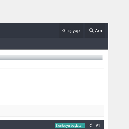
Giriş yap
Ara
#1
Konbuyu başlatan