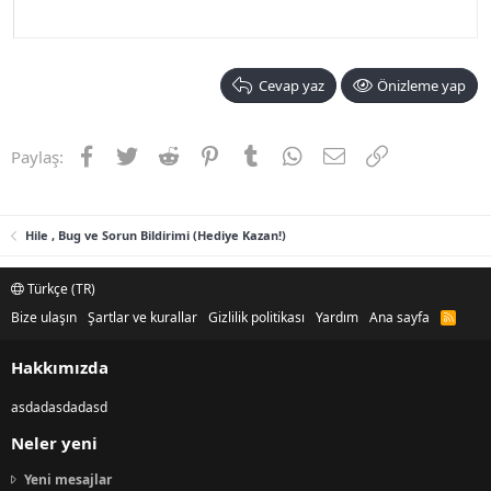
Cevap yaz
Önizleme yap
Facebook
Twitter
Reddit
Pinterest
Tumblr
WhatsApp
E-posta
Link
Paylaş:
Hile , Bug ve Sorun Bildirimi (Hediye Kazan!)
Türkçe (TR)
Bize ulaşın
Şartlar ve kurallar
Gizlilik politikası
Yardım
Ana sayfa
R
S
S
Hakkımızda
asdadasdadasd
Neler yeni
Yeni mesajlar