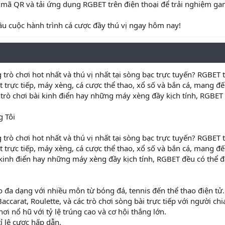
t mã QR và tải ứng dụng RGBET trên điện thoại để trải nghiệm g
u cuộc hành trình cá cược đầy thú vị ngay hôm nay!
rò chơi hot nhất và thú vị nhất tại sòng bạc trực tuyến? RGBET t
 trực tiếp, máy xèng, cá cược thể thao, xổ số và bắn cá, mang đ
 trò chơi bài kinh điển hay những máy xèng đầy kịch tính, RGBET 
g Tôi
rò chơi hot nhất và thú vị nhất tại sòng bạc trực tuyến? RGBET t
 trực tiếp, máy xèng, cá cược thể thao, xổ số và bắn cá, mang đ
i kinh điển hay những máy xèng đầy kịch tính, RGBET đều có thể đ
o đa dạng với nhiều môn từ bóng đá, tennis đến thể thao điện tử.
accarat, Roulette, và các trò chơi sòng bài trực tiếp với người chia
ơi nổ hũ với tỷ lệ trúng cao và cơ hội thắng lớn.
tỉ lệ cược hấp dẫn.