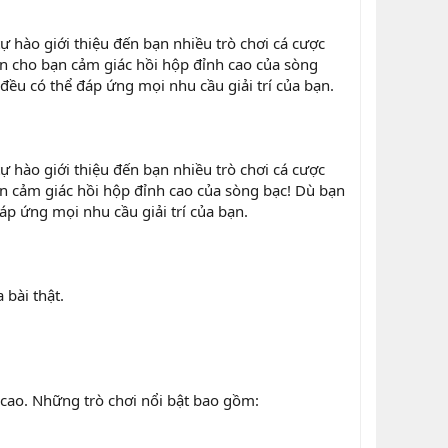
ự hào giới thiệu đến bạn nhiều trò chơi cá cược
ến cho bạn cảm giác hồi hộp đỉnh cao của sòng
đều có thể đáp ứng mọi nhu cầu giải trí của bạn.
ự hào giới thiệu đến bạn nhiều trò chơi cá cược
ến cảm giác hồi hộp đỉnh cao của sòng bạc! Dù bạn
áp ứng mọi nhu cầu giải trí của bạn.
 bài thật.
cao. Những trò chơi nổi bật bao gồm: