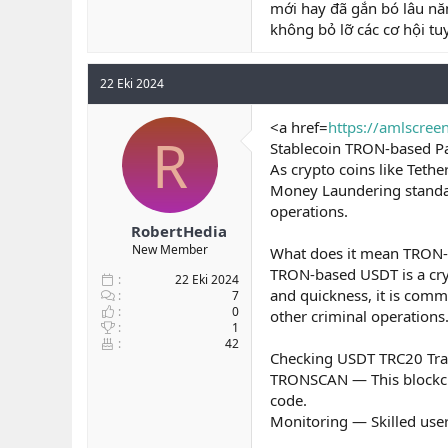
mới hay đã gắn bó lâu nă
không bỏ lỡ các cơ hội tu
22 Eki 2024
<a href=
https://amlscreen
R
Stablecoin TRON-based Pa
As crypto coins like Teth
Money Laundering standard
operations.
RobertHedia
New Member
What does it mean TRON
TRON-based USDT is a cryp
22 Eki 2024
and quickness, it is commo
7
0
other criminal operations
1
42
Checking USDT TRC20 Tra
TRONSCAN — This blockcha
code.
Monitoring — Skilled use