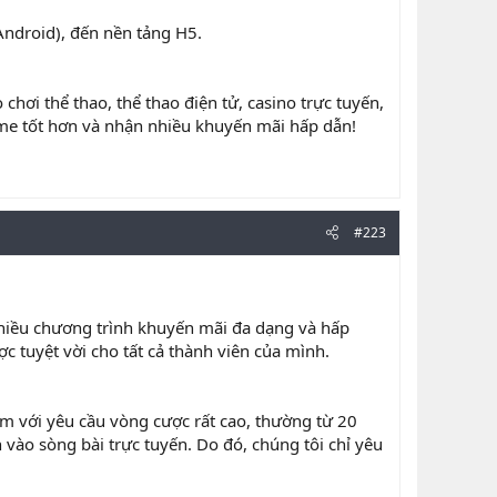
/Android), đến nền tảng H5.
chơi thể thao, thể thao điện tử, casino trực tuyến,
ame tốt hơn và nhận nhiều khuyến mãi hấp dẫn!
#223
nhiều chương trình khuyến mãi đa dạng và hấp
c tuyệt vời cho tất cả thành viên của mình.
m với yêu cầu vòng cược rất cao, thường từ 20
 vào sòng bài trực tuyến. Do đó, chúng tôi chỉ yêu