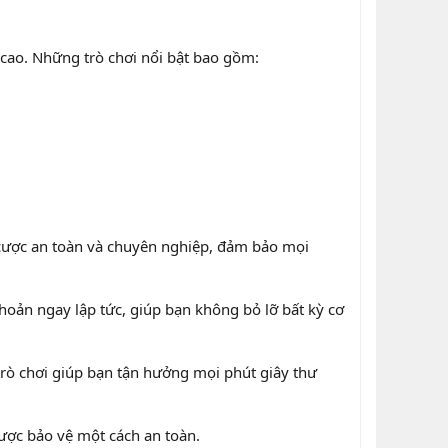
cao. Những trò chơi nổi bật bao gồm:
cược an toàn và chuyên nghiệp, đảm bảo mọi
hoản ngay lập tức, giúp bạn không bỏ lỡ bất kỳ cơ
rò chơi giúp bạn tận hưởng mọi phút giây thư
được bảo vệ một cách an toàn.