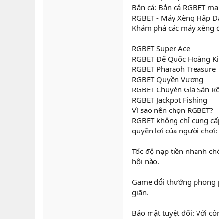
Bắn cá: Bắn cá RGBET man
RGBET - Máy Xèng Hấp D
Khám phá các máy xèng độ
RGBET Super Ace
RGBET Đế Quốc Hoàng K
RGBET Pharaoh Treasure
RGBET Quyền Vương
RGBET Chuyên Gia Săn R
RGBET Jackpot Fishing
Vì sao nên chọn RGBET?
RGBET không chỉ cung cấ
quyền lợi của người chơi:
Tốc độ nạp tiền nhanh chó
hội nào.
Game đổi thưởng phong ph
giãn.
Bảo mật tuyệt đối: Với cô