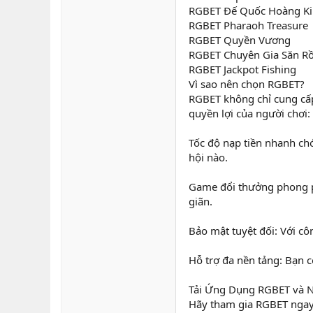
RGBET Đế Quốc Hoàng K
RGBET Pharaoh Treasure
RGBET Quyền Vương
RGBET Chuyên Gia Săn R
RGBET Jackpot Fishing
Vì sao nên chọn RGBET?
RGBET không chỉ cung cấ
quyền lợi của người chơi:
Tốc độ nạp tiền nhanh chó
hội nào.
Game đổi thưởng phong ph
giãn.
Bảo mật tuyệt đối: Với cô
Hỗ trợ đa nền tảng: Bạn c
Tải Ứng Dụng RGBET và 
Hãy tham gia RGBET ngay h