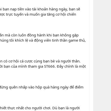
bạn nạp tiền vào tài khoản hàng ngày, bạn sẽ
ược trực tuyến và muốn gia tăng cơ hội chiến
mắn mà còn luôn đồng hành khi bạn không gặp
úng tôi khích lệ và động viên tinh thần game thủ,
n có cơ hội cá cược cùng bạn bè và người thân.
ời bạn của mình tham gia ST666. Đây chính là một
 đừng quên nhấp vào hộp quà hàng ngày để điểm
iết thực nhất cho người chơi. Dù bạn là người