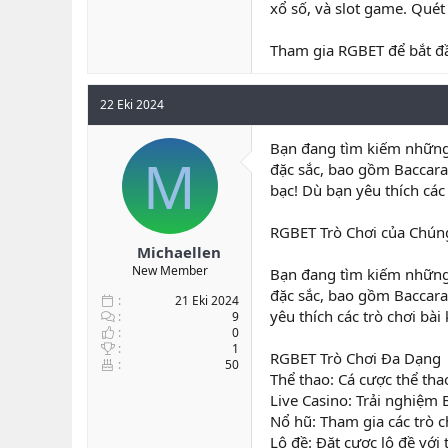
xổ số, và slot game. Qué
Tham gia RGBET để bắt đầ
22 Eki 2024
Bạn đang tìm kiếm những t
M
đặc sắc, bao gồm Baccarat
bạc! Dù bạn yêu thích các
RGBET Trò Chơi của Chún
Michaellen
New Member
Bạn đang tìm kiếm những t
đặc sắc, bao gồm Baccarat
21 Eki 2024
yêu thích các trò chơi bà
9
0
1
RGBET Trò Chơi Đa Dạng
50
Thể thao: Cá cược thể tha
Live Casino: Trải nghiệm B
Nổ hũ: Tham gia các trò ch
Lô đề: Đặt cược lô đề với 