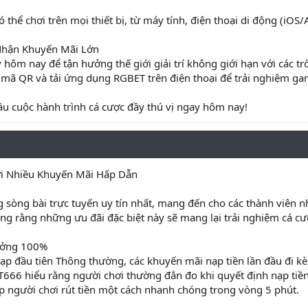
ó thể chơi trên mọi thiết bị, từ máy tính, điện thoại di động (iOS
Nhận Khuyến Mãi Lớn
ôm nay để tận hưởng thế giới giải trí không giới hạn với các trò 
t mã QR và tải ứng dụng RGBET trên điện thoại để trải nghiệm g
u cuộc hành trình cá cược đầy thú vị ngay hôm nay!
ới Nhiều Khuyến Mãi Hấp Dẫn
 sòng bài trực tuyến uy tín nhất, mang đến cho các thành viên 
ng rằng những ưu đãi đặc biệt này sẽ mang lại trải nghiệm cá cượ
ưởng 100%
p đầu tiên Thông thường, các khuyến mãi nạp tiền lần đầu đi kè
ST666 hiểu rằng người chơi thường đắn đo khi quyết định nạp tiền
p người chơi rút tiền một cách nhanh chóng trong vòng 5 phút.