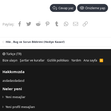
Cevap yaz
Önizleme yap
Facebook
Twitter
Reddit
Pinterest
Tumblr
WhatsApp
E-posta
Link
Paylaş:
Hile , Bug ve Sorun Bildirimi (Hediye Kazan!)
Türkçe (TR)
Bize ulaşın
Şartlar ve kurallar
Gizlilik politikası
Yardım
Ana sayfa
R
S
S
Hakkımızda
asdadasdadasd
Neler yeni
Yeni mesajlar
Yeni profil mesajları