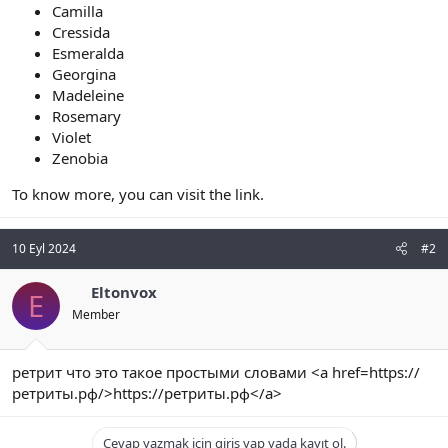
Camilla
n
i
Cressida
Esmeralda
Georgina
Madeleine
Rosemary
Violet
Zenobia
To know more, you can visit the link.
10 Eyl 2024
#2
Eltonvox
E
Member
ретрит что это такое простыми словами <a href=https://
ретриты.рф/>https://ретриты.рф</a>
Cevap yazmak için giriş yap yada kayıt ol.