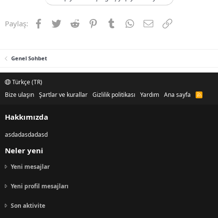
Facebook
Twitter
Reddit
Pinterest
Tumblr
WhatsApp
E-posta
Link
Paylaş:
Genel Sohbet
Türkçe (TR)
Bize ulaşın
Şartlar ve kurallar
Gizlilik politikası
Yardım
Ana sayfa
R
S
S
Hakkımızda
asdadasdadasd
Neler yeni
Yeni mesajlar
Yeni profil mesajları
Son aktivite