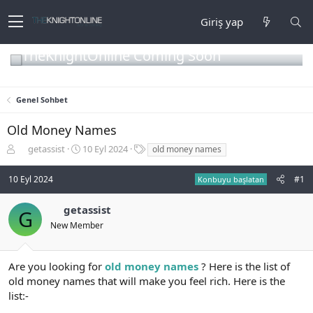
Giriş yap
TheKnightOnline Coming Soon
Genel Sohbet
Old Money Names
K
B
E
getassist
10 Eyl 2024
old money names
o
a
t
n
ş
i
10 Eyl 2024
#1
Konbuyu başlatan
b
l
k
u
a
e
getassist
y
n
t
G
u
g
l
New Member
b
ı
e
a
ç
r
ş
t
Are you looking for
old money names
? Here is the list of
l
a
old money names that will make you feel rich. Here is the
a
r
list:-
t
i
a
h