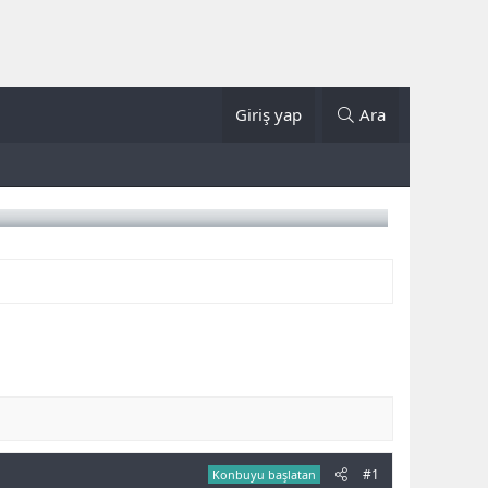
Giriş yap
Ara
#1
Konbuyu başlatan