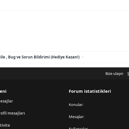
ile , Bug ve Sorun Bildirimi (Hediye Kazan!)
Bize ulaşın
Ş
eni
Forum istatistikleri
esajlar
Konular
rofil mesajları
Mesajlar
tivite
Kullanıcılar