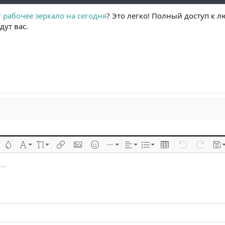
 рабочее зеркало на сегодня
? Это легко! Полный доступ к 
ут вас.
 çizik
Metin rengi
Font ailesi
Font boyutu
Link ekle
Resim ekle
İfadeler
Ekle
Hizalama
List
Insert table
Geri al
ileri al
Tas
..