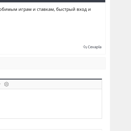
любимым играм и ставкам, быстрый вход и
Cevapla
laklar
BB kodunu değiştir