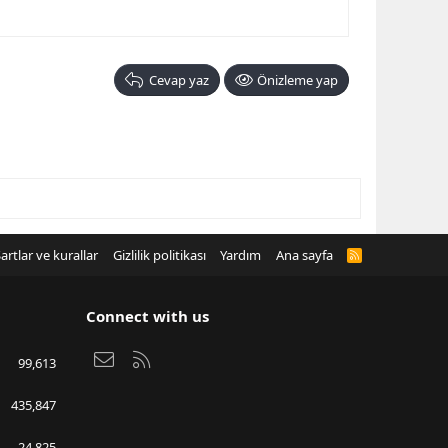
Cevap yaz
Önizleme yap
artlar ve kurallar
Gizlilik politikası
Yardım
Ana sayfa
R
S
S
Connect with us
Bize ulaşın
RSS
99,613
435,847
24,825