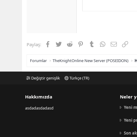
Facebook
Twitter
Reddit
Pinterest
Tumblr
WhatsApp
E-posta
Link
Paylaş:
Forumlar
TheKnightOnline New Server (POSEIDON)
H
Değiştir genişlik
Türkçe (TR)
Hakkımızda
Neler y
Yeni m
asdadasdadasd
Yeni p
Son ak