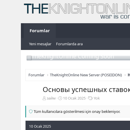
Forumlar
Yeni mesajlar
Forumlarda ara
TheKnightOnline Coming Soon
Forumlar
TheKnightOnline New Server (POSEIDON)
H
Основы успешных ставок 
K
B
E
займ
10 Ocak 2025
Yok
o
a
t
n
ş
i
Tüm kullanıcılara gösterilmesi için onay bekleniyor.
b
l
k
u
a
e
y
n
t
10 Ocak 2025
u
g
l