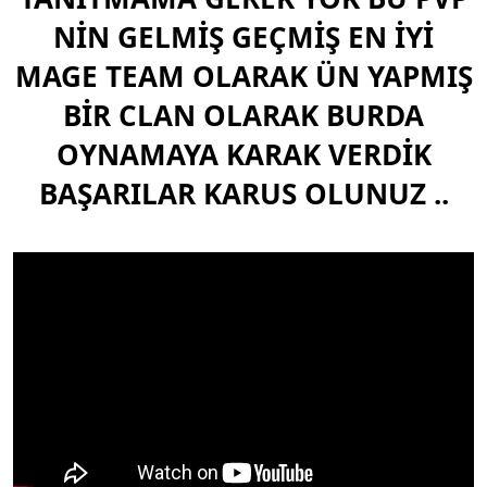
t
i
a
h
NİN GELMİŞ GEÇMİŞ EN İYİ
n
i
MAGE TEAM OLARAK ÜN YAPMIŞ
BİR CLAN OLARAK BURDA
OYNAMAYA KARAK VERDİK
BAŞARILAR KARUS OLUNUZ ..