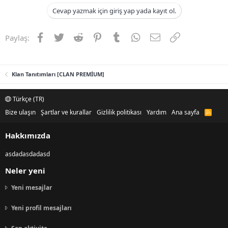
Cevap yazmak için giriş yap yada kayıt ol.
Facebook
Twitter
Reddit
Pinterest
Tumblr
WhatsApp
E-posta
Link
Paylaş:
Klan Tanıtımları [CLAN PREMİUM]
Türkçe (TR)
Bize ulaşın
Şartlar ve kurallar
Gizlilik politikası
Yardım
Ana sayfa
R
S
S
Hakkımızda
asdadasdadasd
Neler yeni
Yeni mesajlar
Yeni profil mesajları