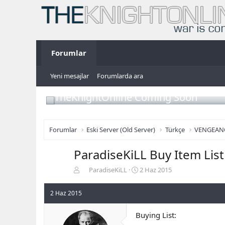
Forumlar
Yeni mesajlar
Forumlarda ara
TheKnightOnline Coming Soon
Forumlar
Eski Server (Old Server)
Türkçe
VENGEAN
ParadiseKiLL Buy Item List
K
B
ParadiseKiLL
2 Haz 2015
o
a
n
ş
2 Haz 2015
b
l
u
a
Buying List:
y
n
u
g