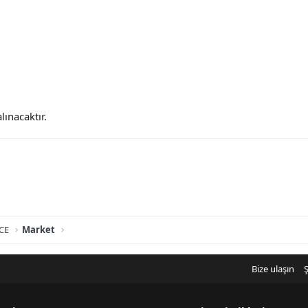
lınacaktır.
CE
Market
Bize ulaşın
Ş