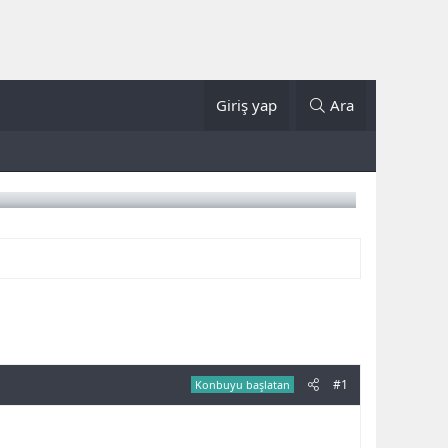
Giriş yap
Ara
#1
Konbuyu başlatan