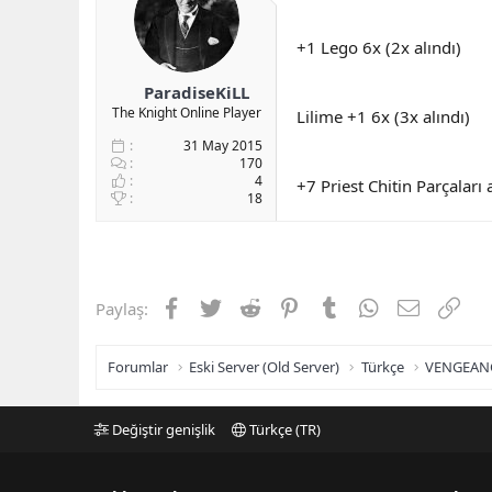
b
ı
a
ç
+1 Lego 6x (2x alındı)
ş
t
l
a
ParadiseKiLL
a
r
The Knight Online Player
Lilime +1 6x (3x alındı)
t
i
a
h
31 May 2015
n
i
170
4
+7 Priest Chitin Parçaları a
18
Facebook
Twitter
Reddit
Pinterest
Tumblr
WhatsApp
E-posta
Link
Paylaş:
Forumlar
Eski Server (Old Server)
Türkçe
VENGEAN
Değiştir genişlik
Türkçe (TR)