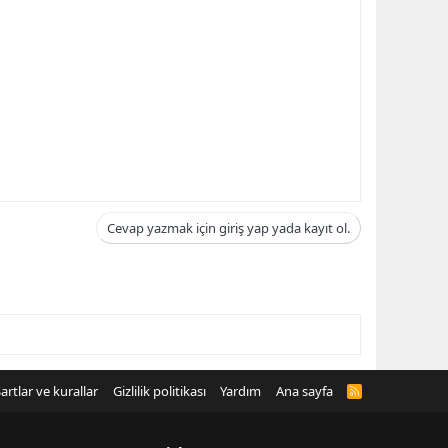
Cevap yazmak için giriş yap yada kayıt ol.
artlar ve kurallar
Gizlilik politikası
Yardım
Ana sayfa
R
S
S