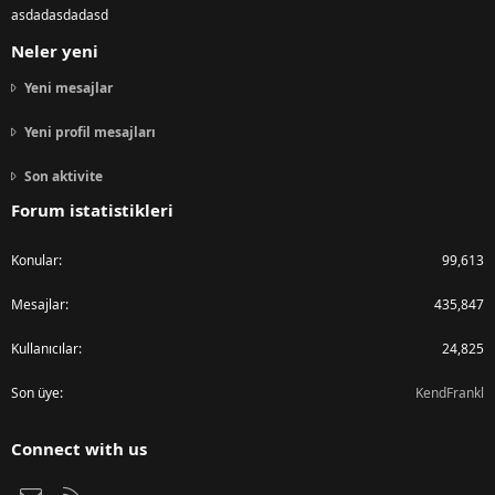
asdadasdadasd
Neler yeni
Yeni mesajlar
Yeni profil mesajları
Son aktivite
Forum istatistikleri
Konular
99,613
Mesajlar
435,847
Kullanıcılar
24,825
Son üye
KendFrankl
Connect with us
Bize ulaşın
RSS