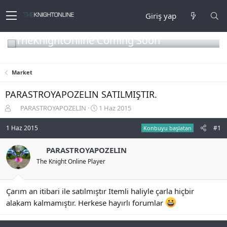
Giriş yap
TheKnightOnline Coming Soon
Market
PARASTROYAPOZELIN SATILMIŞTIR.
K
B
PARASTROYAPOZELIN
1 Haz 2015
o
a
n
ş
1 Haz 2015
#1
Konbuyu başlatan
b
l
u
a
PARASTROYAPOZELIN
y
n
The Knight Online Player
u
g
b
ı
a
ç
ş
t
Çarım an itibari ile satılmıştır Itemli haliyle çarla hiçbir
l
a
alakam kalmamıştır. Herkese hayırlı forumlar
a
r
t
i
a
h