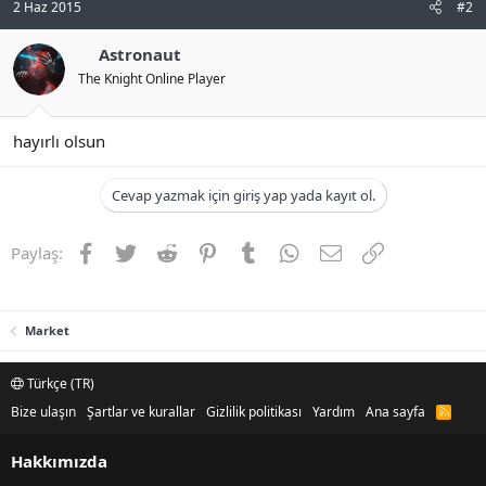
2 Haz 2015
#2
n
i
Astronaut
The Knight Online Player
hayırlı olsun
Cevap yazmak için giriş yap yada kayıt ol.
Facebook
Twitter
Reddit
Pinterest
Tumblr
WhatsApp
E-posta
Link
Paylaş:
Market
Türkçe (TR)
Bize ulaşın
Şartlar ve kurallar
Gizlilik politikası
Yardım
Ana sayfa
R
S
S
Hakkımızda