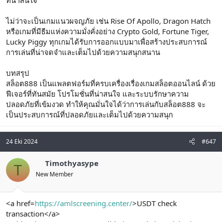
ที่น่าสนใจ
ไม่ว่าจะเป็นเกมแนวผจญภัย เช่น Rise Of Apollo, Dragon Hatch
หรือเกมที่มีธีมแห่งความมั่งคั่งอย่าง Crypto Gold, Fortune Tiger,
Lucky Piggy ทุกเกมได้รับการออกแบบมาเพื่อสร้างประสบการณ์
การเล่นที่น่าจดจำและเต็มไปด้วยความสนุกสนาน
บทสรุป
สล็อต888 เป็นแพลตฟอร์มที่ครบเครื่องเรื่องเกมสล็อตออนไลน์ ด้วย
ฟีเจอร์ที่ทันสมัย โปรโมชั่นที่น่าสนใจ และระบบรักษาความ
ปลอดภัยที่เข้มงวด ทำให้คุณมั่นใจได้ว่าการเล่นกับสล็อต888 จะ
เป็นประสบการณ์ที่ปลอดภัยและเต็มไปด้วยความสนุก
24 Eki 2024
#647
Timothyasype
T
New Member
<a href=
https://amlscreening.center/
>USDT check
transaction</a>