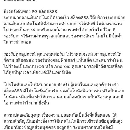
ฟีเจอร์เด่นของ PG สล็อต888
ระบบฝากถอนเงินอัตโนมัติที่รวดเร็ว สล็อต888 ให้บริการระบบฝาก
ถอนเงินแบบอัตโนมัติที่สามารถทำรายการได้ทันที ไม่ต้องรอนาน
ไม่ว่าจะเป็นการฝากหรือถอนก็สามารถทำได้ภายในไม่กี่วินาที
รองรับการใช้งานผ่านทรูวอลเล็ทและช่องทางอื่น ๆ โดยไม่มีขั้นต่ำ
ในการฝากถอน
รองรับทุกอุปกรณ์ ทุกแพลตฟอร์ม ไม่ว่าคุณจะเล่นจากอุปกรณ์ใด
ก็ตาม สล็อต888 รองรับทั้งคอมพิวเตอร์ แท็บเล็ต และสมาร์ทโฟน
ไม่ว่าจะเป็นระบบ iOS หรือ Android คุณสามารถเข้าถึงเกมสล็อต
ได้ทุกที่ทุกเวลาเพียงแค่มีอินเทอร์เน็ต
โปรโมชั่นและโบนัสมากมาย สำหรับผู้เล่นใหม่และลูกค้าประจำ
สล็อต888 มีโปรโมชั่นต้อนรับ รวมถึงโบนัสพิเศษ เช่น ฟรีสปินและ
โบนัสเครดิตเพิ่ม ทำให้การเล่นเกมสล็อตกับเราเป็นเรื่องสนุกและมี
โอกาสทำกำไรมากยิ่งขึ้น
ความปลอดภัยสูงสุด เรื่องความปลอดภัยเป็นสิ่งที่สล็อต888 ให้
ความสำคัญเป็นอย่างยิ่ง เราใช้เทคโนโลยีการเข้ารหัสข้อมูลขั้นสูง
เพื่อปกป้องข้อมูลส่วนบุคคลของลูกค้า ระบบฝากถอนเงินยังมี