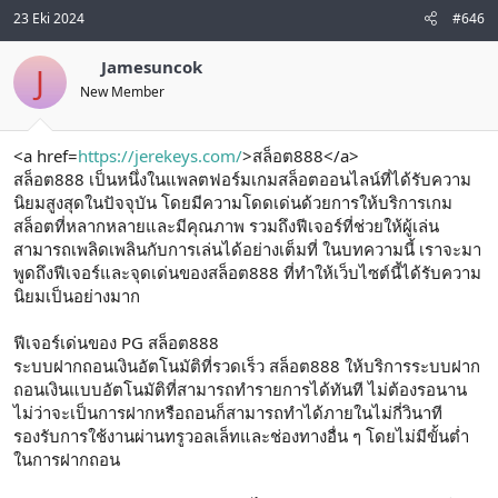
23 Eki 2024
#646
Jamesuncok
J
New Member
<a href=
https://jerekeys.com/
>สล็อต888</a>
สล็อต888 เป็นหนึ่งในแพลตฟอร์มเกมสล็อตออนไลน์ที่ได้รับความ
นิยมสูงสุดในปัจจุบัน โดยมีความโดดเด่นด้วยการให้บริการเกม
สล็อตที่หลากหลายและมีคุณภาพ รวมถึงฟีเจอร์ที่ช่วยให้ผู้เล่น
สามารถเพลิดเพลินกับการเล่นได้อย่างเต็มที่ ในบทความนี้ เราจะมา
พูดถึงฟีเจอร์และจุดเด่นของสล็อต888 ที่ทำให้เว็บไซต์นี้ได้รับความ
นิยมเป็นอย่างมาก
ฟีเจอร์เด่นของ PG สล็อต888
ระบบฝากถอนเงินอัตโนมัติที่รวดเร็ว สล็อต888 ให้บริการระบบฝาก
ถอนเงินแบบอัตโนมัติที่สามารถทำรายการได้ทันที ไม่ต้องรอนาน
ไม่ว่าจะเป็นการฝากหรือถอนก็สามารถทำได้ภายในไม่กี่วินาที
รองรับการใช้งานผ่านทรูวอลเล็ทและช่องทางอื่น ๆ โดยไม่มีขั้นต่ำ
ในการฝากถอน