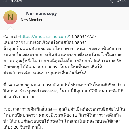
24 Eki 2024
#648
Normanecopy
N
New Member
<a href=
https://imgsharing.com/
>บาคาร่า</a>
เล่นบาคาร่าแบบรวดเร็วทันใจกับสปีดบาคาร่า
ถ้าคุณเป็นแฟนตัวยงของเกมไพ่บาคาร่า คุณอาจจะเคยชินกับการ
รอคอยในแต่ละรอบการเดิมพัน และรอจนดีลเลอร์แจกไพ่ในแต่ละ
ตา แต่คุณรู้หรือไม่ว่า ตอนนี้คุณไม่ต้องรออีกต่อไปแล้ว เพราะ SA
Gaming ได้พัฒนาเกมบาคาร่าโหมดใหม่ขึ้นมา เพื่อให้
ประสบการณ์การเล่นของคุณน่าตื่นเต้นยิ่งขึ้น!
ที่ SA Gaming คุณสามารถเลือกเล่นไพ่บาคาร่าในโหมดที่เรียกว่า ส
ปีดบาคาร่า (Speed Baccarat) โหมดนี้มีคุณสมบัติพิเศษและข้อดีที่
น่าสนใจมากมาย:
ระยะเวลาการเดิมพันสั้นลง — คุณไม่จำเป็นต้องรอนานอีกต่อไป ใน
โหมดสปีดบาคาร่า คุณจะมีเวลาเพียง 12 วินาทีในการวางเดิมพัน
ทำให้เกมแต่ละรอบจบได้รวดเร็ว โดยเกมในแต่ละรอบจะใช้เวลา
เพียง 20 วินาทีเท่านั้น