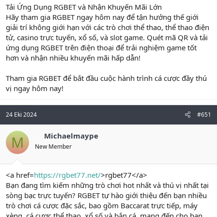
Tải Ứng Dụng RGBET và Nhận Khuyến Mãi Lớn
Hãy tham gia RGBET ngay hôm nay để tận hưởng thế giới
giải trí không giới hạn với các trò chơi thể thao, thể thao điện
tử, casino trực tuyến, xổ số, và slot game. Quét mã QR và tải
ứng dụng RGBET trên điện thoại để trải nghiệm game tốt
hơn và nhận nhiều khuyến mãi hấp dẫn!
Tham gia RGBET để bắt đầu cuộc hành trình cá cược đầy thú
vị ngay hôm nay!
24 Eki 2024
#651
Michaelmaype
M
New Member
<a href=
https://rgbet77.net/
>rgbet77</a>
Bạn đang tìm kiếm những trò chơi hot nhất và thú vị nhất tại
sòng bạc trực tuyến? RGBET tự hào giới thiệu đến bạn nhiều
trò chơi cá cược đặc sắc, bao gồm Baccarat trực tiếp, máy
xèng, cá cược thể thao, xổ số và bắn cá, mang đến cho bạn