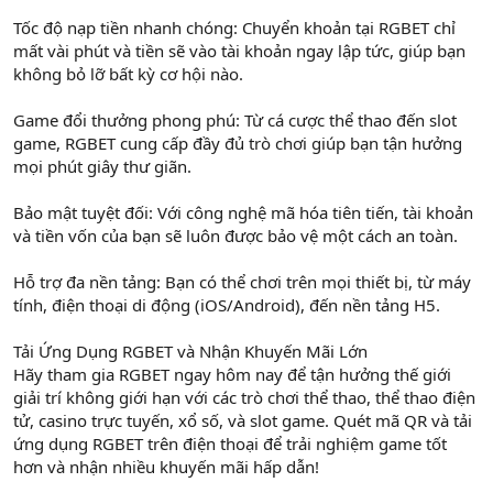
Tốc độ nạp tiền nhanh chóng: Chuyển khoản tại RGBET chỉ
mất vài phút và tiền sẽ vào tài khoản ngay lập tức, giúp bạn
không bỏ lỡ bất kỳ cơ hội nào.
Game đổi thưởng phong phú: Từ cá cược thể thao đến slot
game, RGBET cung cấp đầy đủ trò chơi giúp bạn tận hưởng
mọi phút giây thư giãn.
Bảo mật tuyệt đối: Với công nghệ mã hóa tiên tiến, tài khoản
và tiền vốn của bạn sẽ luôn được bảo vệ một cách an toàn.
Hỗ trợ đa nền tảng: Bạn có thể chơi trên mọi thiết bị, từ máy
tính, điện thoại di động (iOS/Android), đến nền tảng H5.
Tải Ứng Dụng RGBET và Nhận Khuyến Mãi Lớn
Hãy tham gia RGBET ngay hôm nay để tận hưởng thế giới
giải trí không giới hạn với các trò chơi thể thao, thể thao điện
tử, casino trực tuyến, xổ số, và slot game. Quét mã QR và tải
ứng dụng RGBET trên điện thoại để trải nghiệm game tốt
hơn và nhận nhiều khuyến mãi hấp dẫn!