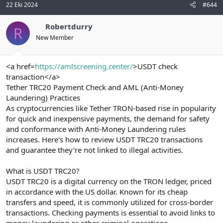
22 Eki 2024
#644
Robertdurry
R
New Member
<a href=
https://amlscreening.center/
>USDT check
transaction</a>
Tether TRC20 Payment Check and AML (Anti-Money
Laundering) Practices
As cryptocurrencies like Tether TRON-based rise in popularity
for quick and inexpensive payments, the demand for safety
and conformance with Anti-Money Laundering rules
increases. Here's how to review USDT TRC20 transactions
and guarantee they're not linked to illegal activities.
What is USDT TRC20?
USDT TRC20 is a digital currency on the TRON ledger, priced
in accordance with the US dollar. Known for its cheap
transfers and speed, it is commonly utilized for cross-border
transactions. Checking payments is essential to avoid links to