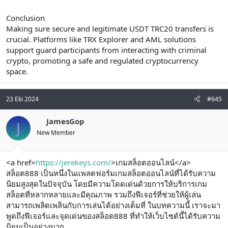
Conclusion
Making sure secure and legitimate USDT TRC20 transfers is
crucial. Platforms like TRX Explorer and AML solutions
support guard participants from interacting with criminal
crypto, promoting a safe and regulated cryptocurrency
space.
23 Eki 2024
#645
JamesGop
J
New Member
<a href=
https://jerekeys.com/
>เกมสล็อตออนไลน์</a>
สล็อต888 เป็นหนึ่งในแพลตฟอร์มเกมสล็อตออนไลน์ที่ได้รับความ
นิยมสูงสุดในปัจจุบัน โดยมีความโดดเด่นด้วยการให้บริการเกม
สล็อตที่หลากหลายและมีคุณภาพ รวมถึงฟีเจอร์ที่ช่วยให้ผู้เล่น
สามารถเพลิดเพลินกับการเล่นได้อย่างเต็มที่ ในบทความนี้ เราจะมา
พูดถึงฟีเจอร์และจุดเด่นของสล็อต888 ที่ทำให้เว็บไซต์นี้ได้รับความ
นิยมเป็นอย่างมาก