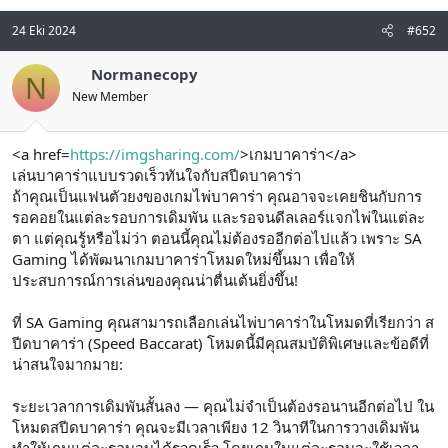
24 Eki 2024
#652
Normanecopy
N
New Member
<a href=
https://imgsharing.com/
>เกมบาคาร่า</a>
เล่นบาคาร่าแบบรวดเร็วทันใจกับสปีดบาคาร่า
ถ้าคุณเป็นแฟนตัวยงของเกมไพ่บาคาร่า คุณอาจจะเคยชินกับการ
รอคอยในแต่ละรอบการเดิมพัน และรอจนดีลเลอร์แจกไพ่ในแต่ละ
ตา แต่คุณรู้หรือไม่ว่า ตอนนี้คุณไม่ต้องรออีกต่อไปแล้ว เพราะ SA
Gaming ได้พัฒนาเกมบาคาร่าโหมดใหม่ขึ้นมา เพื่อให้
ประสบการณ์การเล่นของคุณน่าตื่นเต้นยิ่งขึ้น!
ที่ SA Gaming คุณสามารถเลือกเล่นไพ่บาคาร่าในโหมดที่เรียกว่า ส
ปีดบาคาร่า (Speed Baccarat) โหมดนี้มีคุณสมบัติพิเศษและข้อดีที่
น่าสนใจมากมาย:
ระยะเวลาการเดิมพันสั้นลง — คุณไม่จำเป็นต้องรอนานอีกต่อไป ใน
โหมดสปีดบาคาร่า คุณจะมีเวลาเพียง 12 วินาทีในการวางเดิมพัน