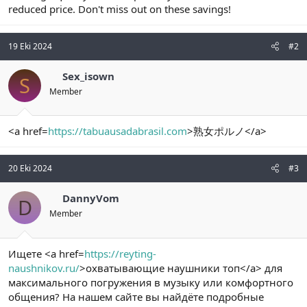
reduced price. Don't miss out on these savings!
n
i
19 Eki 2024
#2
Sex_isown
S
Member
<a href=
https://tabuausadabrasil.com
>熟女ポルノ</a>
20 Eki 2024
#3
DannyVom
D
Member
Ищете <a href=
https://reyting-
naushnikov.ru/
>охватывающие наушники топ</a> для
максимального погружения в музыку или комфортного
общения? На нашем сайте вы найдёте подробные