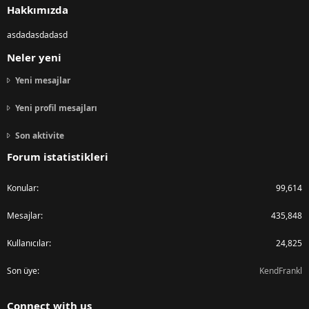
Hakkımızda
asdadasdadasd
Neler yeni
Yeni mesajlar
Yeni profil mesajları
Son aktivite
Forum istatistikleri
Konular
99,614
Mesajlar
435,848
Kullanıcılar
24,825
Son üye
KendFrankl
Connect with us