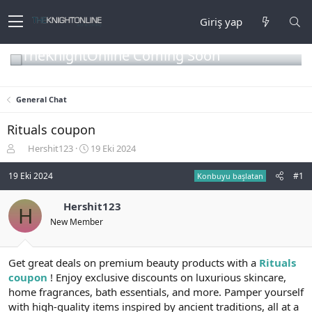
Giriş yap
TheKnightOnline Coming Soon
General Chat
Rituals coupon
K
B
Hershit123
19 Eki 2024
o
a
n
ş
19 Eki 2024
#1
Konbuyu başlatan
b
l
u
a
Hershit123
H
y
n
New Member
u
g
b
ı
a
ç
ş
t
Get great deals on premium beauty products with a
Rituals
l
a
coupon
! Enjoy exclusive discounts on luxurious skincare,
a
r
home fragrances, bath essentials, and more. Pamper yourself
t
i
with high-quality items inspired by ancient traditions, all at a
a
h