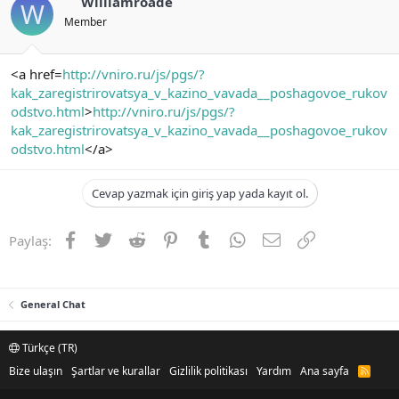
Williamroade
W
Member
<a href=
http://vniro.ru/js/pgs/?
kak_zaregistrirovatsya_v_kazino_vavada__poshagovoe_rukov
odstvo.html
>
http://vniro.ru/js/pgs/?
kak_zaregistrirovatsya_v_kazino_vavada__poshagovoe_rukov
odstvo.html
</a>
Cevap yazmak için giriş yap yada kayıt ol.
Facebook
Twitter
Reddit
Pinterest
Tumblr
WhatsApp
E-posta
Link
Paylaş:
General Chat
Türkçe (TR)
Bize ulaşın
Şartlar ve kurallar
Gizlilik politikası
Yardım
Ana sayfa
R
S
S