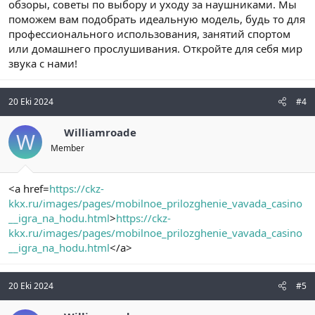
обзоры, советы по выбору и уходу за наушниками. Мы
поможем вам подобрать идеальную модель, будь то для
профессионального использования, занятий спортом
или домашнего прослушивания. Откройте для себя мир
звука с нами!
20 Eki 2024
#4
Williamroade
W
Member
<a href=
https://ckz-
kkx.ru/images/pages/mobilnoe_prilozghenie_vavada_casino
__igra_na_hodu.html
>
https://ckz-
kkx.ru/images/pages/mobilnoe_prilozghenie_vavada_casino
__igra_na_hodu.html
</a>
20 Eki 2024
#5