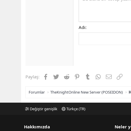
Adı
Facebook
Twitter
Reddit
Pinterest
Tumblr
WhatsApp
E-posta
Link
Paylaş:
Forumlar
TheKnightOnline New Server (POSEIDON)
H
Değiştir genişlik
Türkçe (TR)
Hakkımızda
Neler y