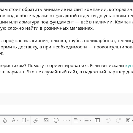
 вам стоит обратить внимание на сайт компании, которая зн
ов под любые задачи: от фасадной отделки до установки т
кции или арматура под фундамент — всё в наличии. Компан
орую сложно найти в розничных магазинах.
: профнастил, кирпич, плитка, трубы, поликарбонат, тепли
рмить доставку, а при необходимости — проконсультироват
к.
ктеристикам? Помогут сориентироваться. Если вы искали
куп
аш вариант. Это не случайный сайт, а надёжный партнёр для
 çizik
Metin rengi
Font ailesi
Font boyutu
Link ekle
Resim ekle
İfadeler
Ekle
Hizalama
List
Insert table
Geri al
ileri al
Tas
..