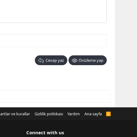
Cevap yaz
Önizleme yap
artlar ve kurallar
Gizlilik politikası
Yardım
Ana sayfa
R
S
S
Connect with us