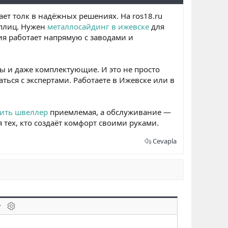
ает толк в надёжных решениях. На ros18.ru
еплиц. Нужен
металлосайдинг в ижевске
для
ия работает напрямую с заводами и
цы и даже комплектующие. И это не просто
ься с экспертами. Работаете в Ижевске или в
ить швеллер
приемлемая, а обслуживание —
 тех, кто создаёт комфорт своими руками.
Cevapla
laklar
BB kodunu değiştir