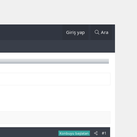
Giriş yap
Ara
#1
Konbuyu başlatan