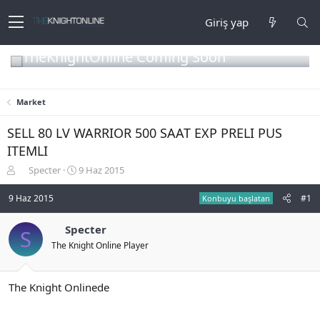
Giriş yap
TheKnightOnline Coming Soon
Market
SELL 80 LV WARRIOR 500 SAAT EXP PRELI PUS
ITEMLI
K
B
Specter
9 Haz 2015
o
a
n
ş
9 Haz 2015
#1
Konbuyu başlatan
b
l
u
a
Specter
S
y
n
The Knight Online Player
u
g
b
ı
a
ç
ş
t
The Knight Onlinede
l
a
a
r