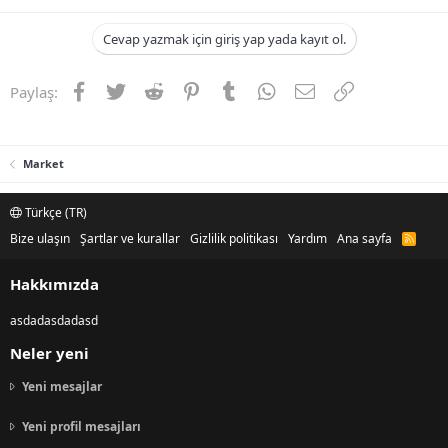
Cevap yazmak için giriş yap yada kayıt ol.
Facebook
Twitter
Reddit
Pinterest
Tumblr
WhatsApp
E-posta
Link
Paylaş:
Market
Türkçe (TR)
Bize ulaşın
Şartlar ve kurallar
Gizlilik politikası
Yardım
Ana sayfa
R
S
S
Hakkımızda
asdadasdadasd
Neler yeni
Yeni mesajlar
Yeni profil mesajları