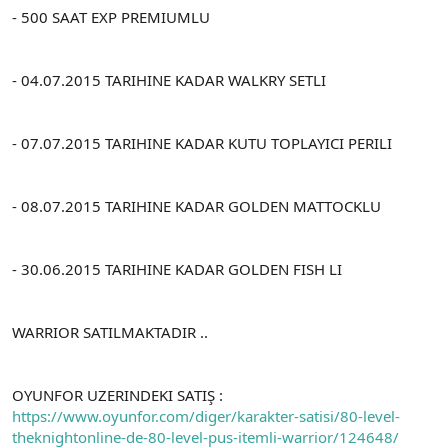
t
i
- 500 SAAT EXP PREMIUMLU
a
h
n
i
- 04.07.2015 TARIHINE KADAR WALKRY SETLI
- 07.07.2015 TARIHINE KADAR KUTU TOPLAYICI PERILI
- 08.07.2015 TARIHINE KADAR GOLDEN MATTOCKLU
- 30.06.2015 TARIHINE KADAR GOLDEN FISH LI
WARRIOR SATILMAKTADIR ..
OYUNFOR UZERINDEKI SATIŞ :
https://www.oyunfor.com/diger/karakter-satisi/80-level-
theknightonline-de-80-level-pus-itemli-warrior/124648/