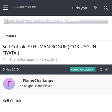
Giriş yap
TheKnightOnline Coming Soon
Market
Sell Cuttuk 79 HUMAN ROGUE ( COK UYGUN
FIYATA )
K
B
FlameChallanger
3 Haz 2015
o
a
n
ş
3 Haz 2015
#1
Konbuyu başlatan
b
l
u
a
FlameChallanger
F
y
n
The Knight Online Player
u
g
b
ı
a
ç
ş
t
Sell Cuttuk
l
a
a
r