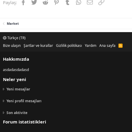
Facebook
Twitter
Reddit
Pinterest
Tumblr
WhatsApp
E-posta
Link
Paylaş:
Market
Türkçe (TR)
Bize ulaşın
Şartlar ve kurallar
Gizlilik politikası
Yardım
Ana sayfa
R
S
S
Hakkımızda
asdadasdadasd
Neler yeni
Yeni mesajlar
Yeni profil mesajları
Son aktivite
Forum istatistikleri