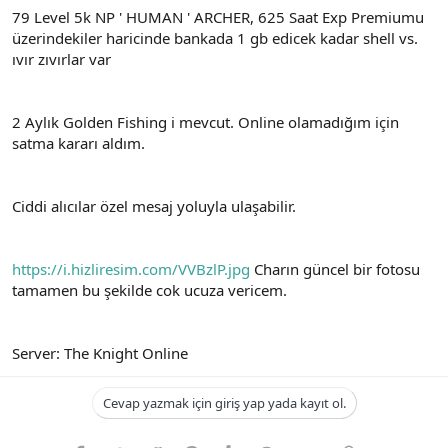
t
i
79 Level 5k NP ' HUMAN ' ARCHER, 625 Saat Exp Premiumu
a
h
üzerindekiler haricinde bankada 1 gb edicek kadar shell vs.
n
i
ıvır zıvırlar var
2 Aylık Golden Fishing i mevcut. Online olamadığım için
satma kararı aldım.
Ciddi alıcılar özel mesaj yoluyla ulaşabilir.
https://i.hizliresim.com/VVBzlP.jpg
Charın güncel bir fotosu
tamamen bu şekilde cok ucuza vericem.
Server: The Knight Online
Cevap yazmak için giriş yap yada kayıt ol.