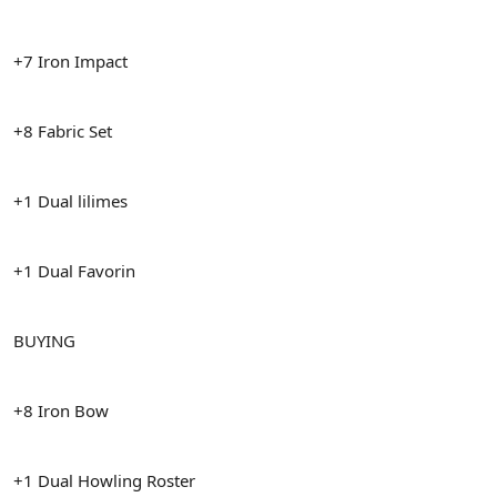
n
i
+7 Iron Impact
+8 Fabric Set
+1 Dual lilimes
+1 Dual Favorin
BUYING
+8 Iron Bow
+1 Dual Howling Roster