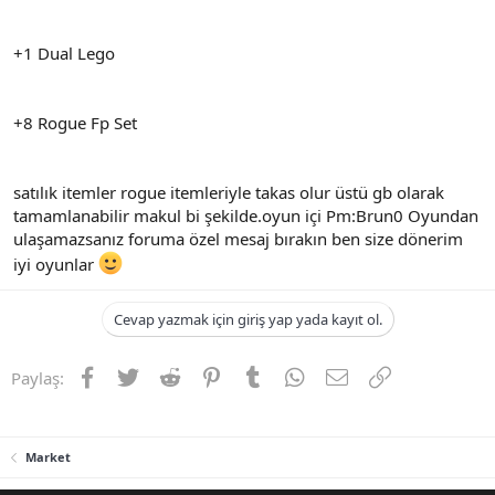
+1 Dual Lego
+8 Rogue Fp Set
satılık itemler rogue itemleriyle takas olur üstü gb olarak
tamamlanabilir makul bi şekilde.oyun içi Pm:Brun0 Oyundan
ulaşamazsanız foruma özel mesaj bırakın ben size dönerim
iyi oyunlar
Cevap yazmak için giriş yap yada kayıt ol.
Facebook
Twitter
Reddit
Pinterest
Tumblr
WhatsApp
E-posta
Link
Paylaş:
Market