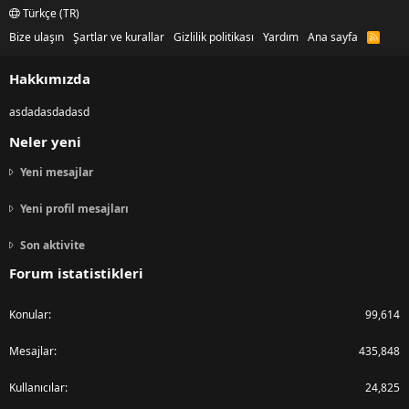
Türkçe (TR)
Bize ulaşın
Şartlar ve kurallar
Gizlilik politikası
Yardım
Ana sayfa
R
S
S
Hakkımızda
asdadasdadasd
Neler yeni
Yeni mesajlar
Yeni profil mesajları
Son aktivite
Forum istatistikleri
Konular
99,614
Mesajlar
435,848
Kullanıcılar
24,825