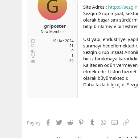
G
b
ı
Site Adresi:
https://sezgin
a
ç
Sezgin Grup İnşaat, sektö
ş
t
olarak başarısını sürdürme
l
a
griposter
bilgi birikimiyle birleşti
a
r
New Member
t
i
a
h
Üst yapı, endüstriyel yapı
19 Haz 2024
n
i
sunmayı hedeflemektedir.
21
0
Sezgin Grup İnşaat Anoni
1
bir iz bırakmaya kararlıd
29
Kaliteden ödün vermeyen 
etmektedir. Üstün hizmet k
olarak büyümektedir.
Daha fazla bilgi için: Sez
Facebook
Twitter
Reddit
Pinterest
Tumblr
WhatsApp
E-posta
Link
Paylaş: