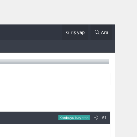
Giriş yap
Ara
#1
Konbuyu başlatan