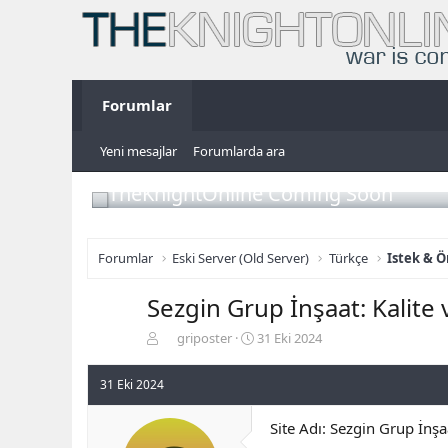
Forumlar
Yeni mesajlar
Forumlarda ara
TheKnightOnline Coming Soon
Forumlar
Eski Server (Old Server)
Türkçe
Istek & Ö
Sezgin Grup İnşaat: Kalite
K
B
griposter
31 Eki 2024
o
a
n
ş
31 Eki 2024
b
l
u
a
Site Adı: Sezgin Grup İnşa
y
n
u
g