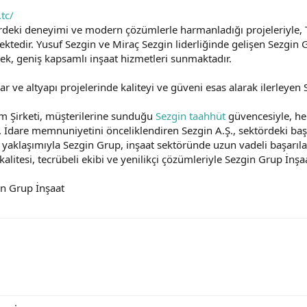
.tc/
rdeki deneyimi ve modern çözümlerle harmanladığı projeleriyle, T
ktedir. Yusuf Sezgin ve Miraç Sezgin liderliğinde gelişen Sezgin Gru
rerek, geniş kapsamlı inşaat hizmetleri sunmaktadır.
lar ve altyapı projelerinde kaliteyi ve güveni esas alarak ilerleye
m Şirketi, müşterilerine sunduğu
Sezgin taahhüt
güvencesiyle, her
ır. İdare memnuniyetini önceliklendiren Sezgin A.Ş., sektördeki ba
yaklaşımıyla Sezgin Grup, inşaat sektöründe uzun vadeli başarıl
alitesi, tecrübeli ekibi ve yenilikçi çözümleriyle Sezgin Grup İnşa
gin Grup İnşaat