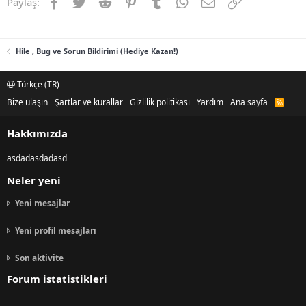
Facebook
Twitter
Reddit
Pinterest
Tumblr
WhatsApp
E-posta
Link
Paylaş:
Hile , Bug ve Sorun Bildirimi (Hediye Kazan!)
Türkçe (TR)
Bize ulaşın
Şartlar ve kurallar
Gizlilik politikası
Yardım
Ana sayfa
R
S
S
Hakkımızda
asdadasdadasd
Neler yeni
Yeni mesajlar
Yeni profil mesajları
Son aktivite
Forum istatistikleri