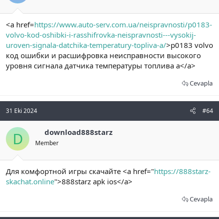
<a href=
https://www.auto-serv.com.ua/neispravnosti/p0183-
volvo-kod-oshibki-i-rasshifrovka-neispravnosti---vysokij-
uroven-signala-datchika-temperatury-topliva-a/
>p0183 volvo
код ошибки и расшифровка неисправности высокого
уровня сигнала датчика температуры топлива а</a>
Cevapla
31 Eki 2024
#64
download888starz
D
Member
Для комфортной игры скачайте <a href="
https://888starz-
skachat.online
">888starz apk ios</a>
Cevapla