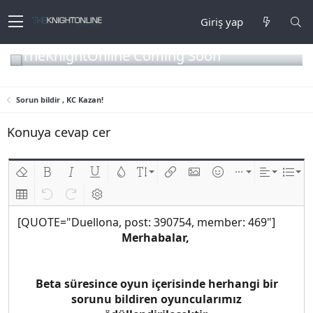
Giriş yap
TheKnightOnline Coming Soon
Sorun bildir , KC Kazan!
Konuya cevap cer
Biçimlendirmeyi kaldır
Kalın
Yatık
Altını çiz
Metin rengi
Font boyutu
Link ekle
Resim ekle
İfadeler
Ekle
Hizalama
List
Insert table
Geri al
ileri al
BB kodunu değiştir
[QUOTE="Duellona, post: 390754, member: 469"]
Merhabalar,
Beta süresince oyun içerisinde herhangi bir
sorunu bildiren oyuncularımız