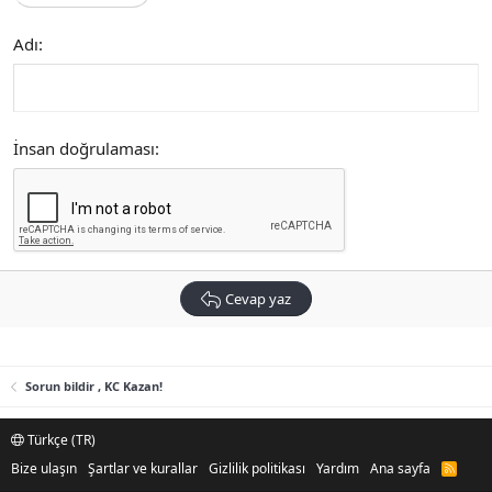
Adı
İnsan doğrulaması
Cevap yaz
Sorun bildir , KC Kazan!
Türkçe (TR)
Bize ulaşın
Şartlar ve kurallar
Gizlilik politikası
Yardım
Ana sayfa
R
S