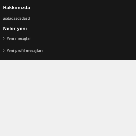
S
Hakkımızda
asdadasdadasd
Neler yeni
Yeni mesajlar
Yeni profil mesajları
Son aktivite
Forum istatistikleri
Konular
99,613
Mesajlar
435,847
Kullanıcılar
24,825
Son üye
KendFrankl