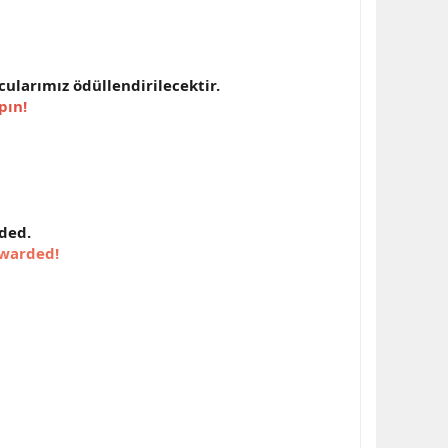
ularımız ödüllendirilecektir.
pın!
rded.
ewarded!