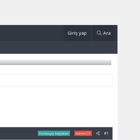
Giriş yap
Ara
#1
Konbuyu başlatan
AdminCP