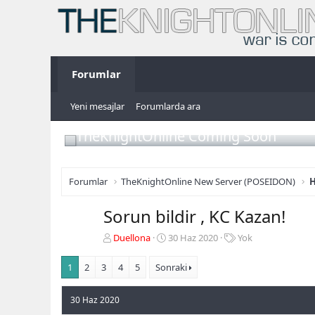
Forumlar
Yeni mesajlar
Forumlarda ara
TheKnightOnline Coming Soon
Forumlar
TheKnightOnline New Server (POSEIDON)
H
Sorun bildir , KC Kazan!
K
B
E
Duellona
30 Haz 2020
Yok
o
a
t
n
ş
i
1
2
3
4
5
Sonraki
b
l
k
u
a
e
30 Haz 2020
y
n
t
u
g
l