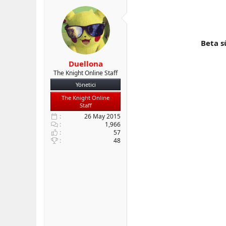
b
ı
e
a
ç
r
ş
t
l
a
Beta s
a
r
t
i
a
h
Duellona
n
i
The Knight Online Staff
Yönetici
The Knight Online
Staff
26 May 2015
1,966
57
48