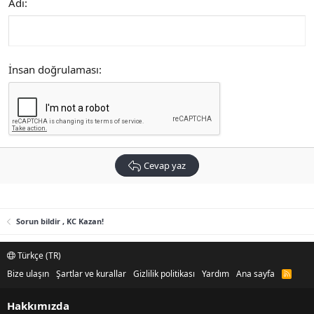
Adı
İnsan doğrulaması
Cevap yaz
Sorun bildir , KC Kazan!
Türkçe (TR)
Bize ulaşın
Şartlar ve kurallar
Gizlilik politikası
Yardım
Ana sayfa
R
S
S
Hakkımızda