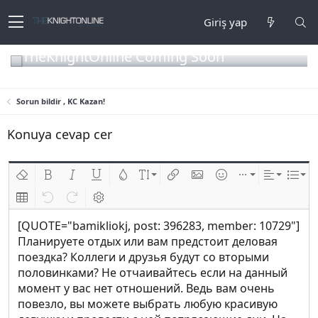
Giriş yap
TheKnightOnline Coming Soon
Sorun bildir , KC Kazan!
Konuya cevap cer
Biçimlendirmeyi kaldır
Kalın
Yatık
Altını çiz
Metin rengi
Font boyutu
Link ekle
Resim ekle
İfadeler
Ekle
Hizalama
List
Insert table
Geri al
ileri al
BB kodunu değiştir
[QUOTE="bamikliokj, post: 396283, member: 10729"]
Планируете отдых или вам предстоит деловая
поездка? Коллеги и друзья будут со вторыми
половинками? Не отчаивайтесь если на данный
момент у вас нет отношений. Ведь вам очень
повезло, вы можете выбрать любую красивую