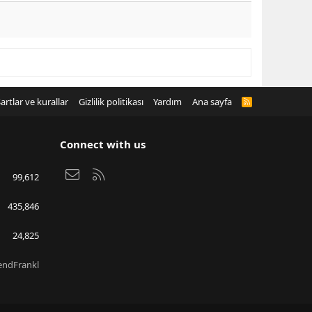
artlar ve kurallar
Gizlilik politikası
Yardım
Ana sayfa
R
S
S
Connect with us
Bize ulaşın
RSS
99,612
435,846
24,825
endFrankl