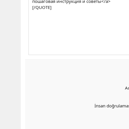
пошаговая инструкция и советы</a>
[/QUOTE]
A
İnsan doğrulama