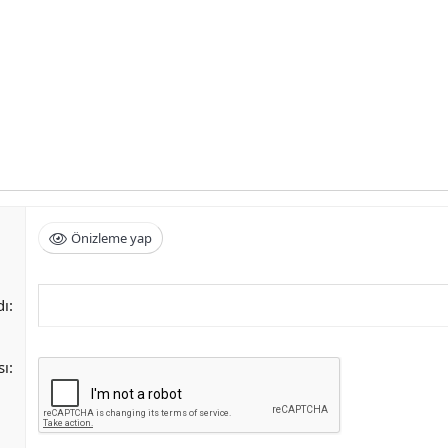
Önizleme yap
dı
sı