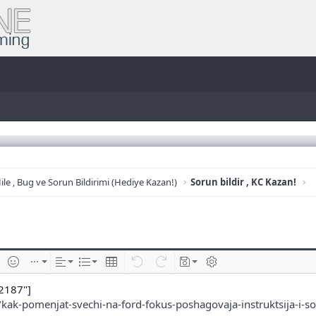
ile , Bug ve Sorun Bildirimi (Hediye Kazan!)
Sorun bildir , KC Kazan!
e
im ekle
İfadeler
Ekle
Hizalama
List
Insert table
Geri al
ileri al
Taslaklar
BB kodunu değiştir
2187"]
kak-pomenjat-svechi-na-ford-fokus-poshagovaja-instruktsija-i-so