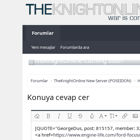
Forumlar
Yeni mesajlar
Forumlarda ara
TheKnightOnline Coming Soon
Forumlar
TheKnightOnline New Server (POSEIDON)
H
Konuya cevap cer
Biçimlendirmeyi kaldır
Kalın
Yatık
Altını çiz
Üzeri çizik
Metin rengi
Font ailesi
Font boyutu
Link ekl
Res
[QUOTE="GeorgeDus, post: 815157, member: 3
<a href=
https://www.engine-life.com/ford-focus/