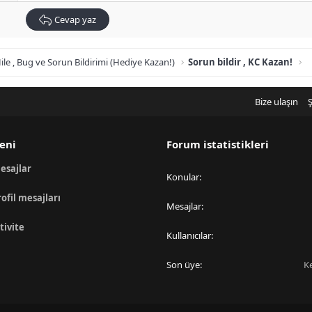
Cevap yaz
ile , Bug ve Sorun Bildirimi (Hediye Kazan!)
Sorun bildir , KC Kazan!
Bize ulaşın
Ş
eni
Forum istatistikleri
esajlar
Konular
rofil mesajları
Mesajlar
tivite
Kullanıcılar
Son üye
K