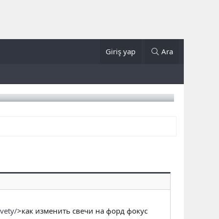
Giriş yap
Ara
vety/
>как изменить свечи на форд фокус