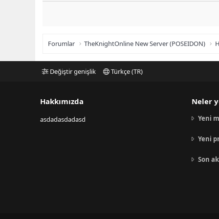
Forumlar
TheKnightOnline New Server (POSEIDON)
H
Değiştir genişlik
Türkçe (TR)
Hakkımızda
Neler y
Yeni m
asdadasdadasd
Yeni p
Son ak