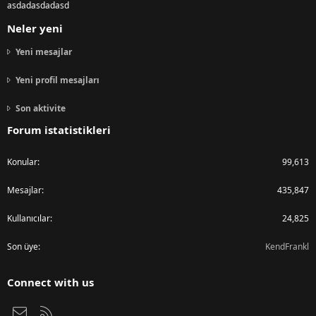
asdadasdadasd
Neler yeni
Yeni mesajlar
Yeni profil mesajları
Son aktivite
Forum istatistikleri
Konular
99,613
Mesajlar
435,847
Kullanıcılar
24,825
Son üye
KendFrankl
Connect with us
Bize ulaşın
RSS