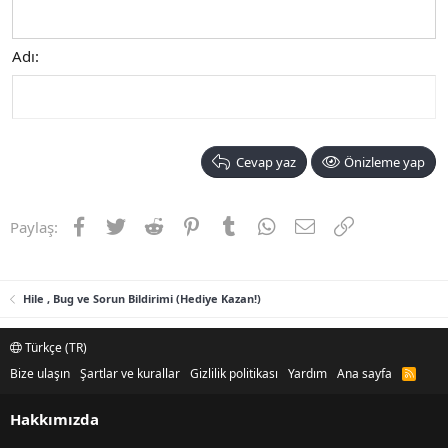
Adı
Cevap yaz
Önizleme yap
Facebook
Twitter
Reddit
Pinterest
Tumblr
WhatsApp
E-posta
Link
Paylaş:
Hile , Bug ve Sorun Bildirimi (Hediye Kazan!)
Türkçe (TR)
Bize ulaşın
Şartlar ve kurallar
Gizlilik politikası
Yardım
Ana sayfa
R
S
S
Hakkımızda