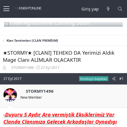
Giriş yap
TheKnightOnline Coming Soon
Klan Tanıtımları [CLAN PREMİUM]
★STORMY★ [CLANI] TEHEKO DA Yerimizi Aldık
Mage Clanı ALIMLAR OLACAKTIR
K
B
STORMY1496
27 Eyl 2017
o
a
n
ş
27 Eyl 2017
#1
Konbuyu başlatan
b
l
u
a
STORMY1496
y
n
New Member
u
g
b
ı
a
ç
ş
t
-Duyuru 5 Aydır Ara vermiştik Eksiklerimiz Var
l
a
Clanda Clanımıza Gelecek Arkadaşlar Oynadıgı
a
r