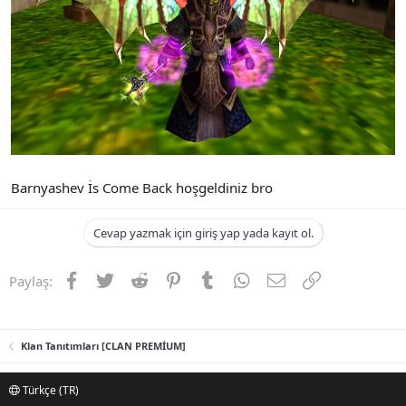
Barnyashev İs Come Back hoşgeldiniz bro
Cevap yazmak için giriş yap yada kayıt ol.
Facebook
Twitter
Reddit
Pinterest
Tumblr
WhatsApp
E-posta
Link
Paylaş:
Klan Tanıtımları [CLAN PREMİUM]
Türkçe (TR)