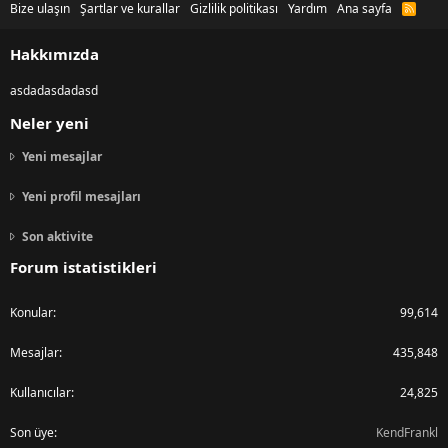
Bize ulaşın
Şartlar ve kurallar
Gizlilik politikası
Yardım
Ana sayfa
R
S
S
Hakkımızda
asdadasdadasd
Neler yeni
Yeni mesajlar
Yeni profil mesajları
Son aktivite
Forum istatistikleri
Konular
99,614
Mesajlar
435,848
Kullanıcılar
24,825
Son üye
KendFrankl