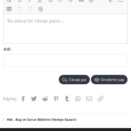
Biçimlendirmeyi kaldır
Kalın
Yatık
Altını çiz
Metin rengi
Font boyutu
Link ekle
Resim ekle
İfadeler
Ekle
Hizalama
List
Insert table
Geri al
ileri al
BB kodunu değiştir
Bu alana bir cevap yazın...
Adı
Cevap yaz
Önizleme yap
Facebook
Twitter
Reddit
Pinterest
Tumblr
WhatsApp
E-posta
Link
Paylaş:
Hile , Bug ve Sorun Bildirimi (Hediye Kazan!)