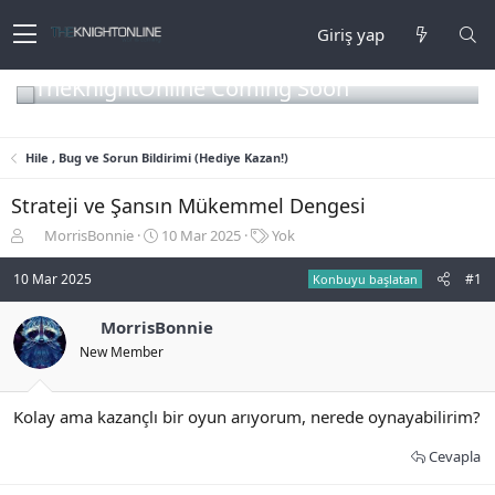
Giriş yap
TheKnightOnline Coming Soon
Hile , Bug ve Sorun Bildirimi (Hediye Kazan!)
Strateji ve Şansın Mükemmel Dengesi
K
B
E
MorrisBonnie
10 Mar 2025
Yok
o
a
t
n
ş
i
10 Mar 2025
#1
Konbuyu başlatan
b
l
k
u
a
e
MorrisBonnie
y
n
t
New Member
u
g
l
b
ı
e
a
ç
r
ş
t
Kolay ama kazançlı bir oyun arıyorum, nerede oynayabilirim?
l
a
a
r
Cevapla
t
i
a
h