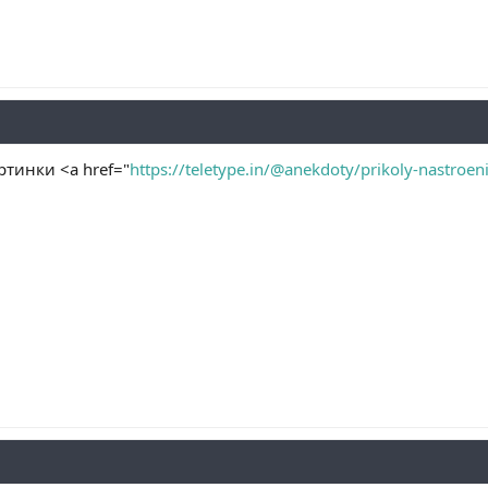
тинки <a href="
https://teletype.in/@anekdoty/prikoly-nastroen