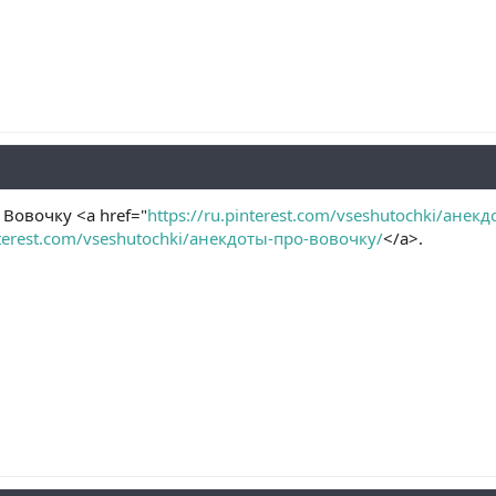
Вовочку <a href="
https://ru.pinterest.com/vseshutochki/анек
interest.com/vseshutochki/анекдоты-про-вовочку/
</a>.