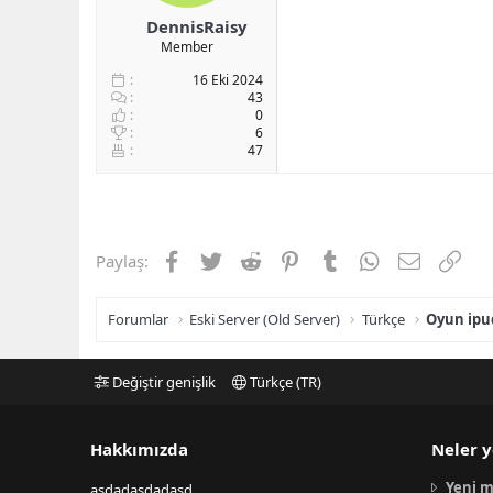
DennisRaisy
Member
16 Eki 2024
43
0
6
47
Facebook
Twitter
Reddit
Pinterest
Tumblr
WhatsApp
E-posta
Link
Paylaş:
Forumlar
Eski Server (Old Server)
Türkçe
Oyun ipuç
Değiştir genişlik
Türkçe (TR)
Hakkımızda
Neler y
Yeni m
asdadasdadasd