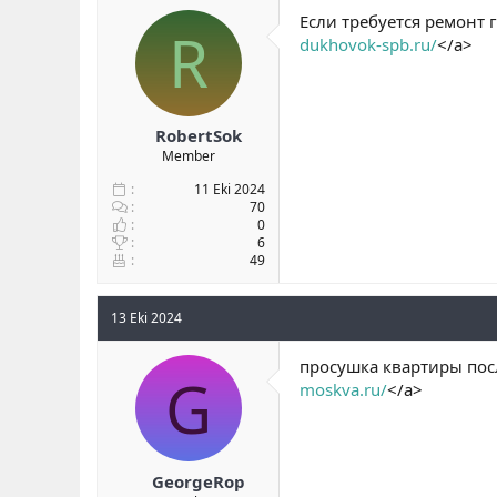
Если требуется ремонт 
R
dukhovok-spb.ru/
</a>
RobertSok
Member
11 Eki 2024
70
0
6
49
13 Eki 2024
просушка квартиры посл
G
moskva.ru/
</a>
GeorgeRop