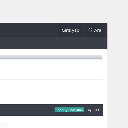
Giriş yap
Ara
#1
Konbuyu başlatan