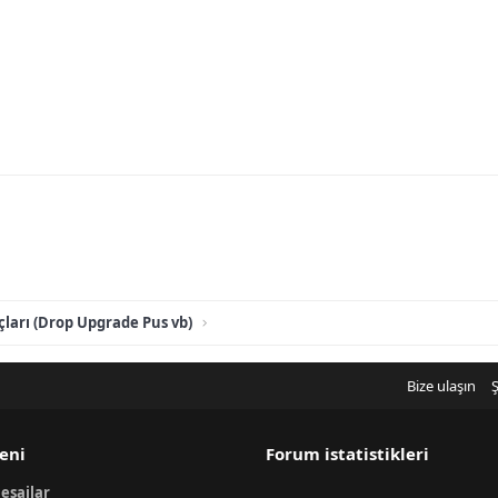
ları (Drop Upgrade Pus vb)
Bize ulaşın
Ş
eni
Forum istatistikleri
esajlar