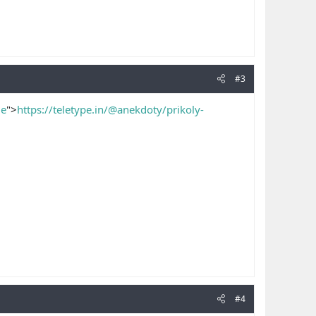
#3
ie
">
https://teletype.in/@anekdoty/prikoly-
#4