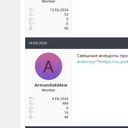
Member
13 Eki 2024
53
0
6
40
14 Eki 2024
Смешные анекдоты про 
A
вовочку/
">
https://ru.p
ArmandokMew
Member
4 Eki 2024
484
0
16
48