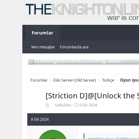
Forumlar
Yeni mesajlar
Forumlarda ara
TheKnightOnline Coming Soon
Forumlar
Eski Server (Old Server)
Türkçe
Oyun ipuç
[Striction D]@[Unlock the 
K
B
saifuldev
8 Eki 2024
o
a
n
ş
8 Eki 2024
b
l
u
a
y
n
u
g
"##[Striction D]@[Unloc