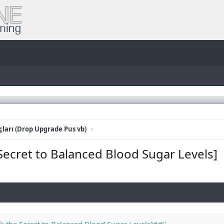
ları (Drop Upgrade Pus vb)
Secret to Balanced Blood Sugar Levels]
k the Secret to Balanced Blood Sugar Levels]##"