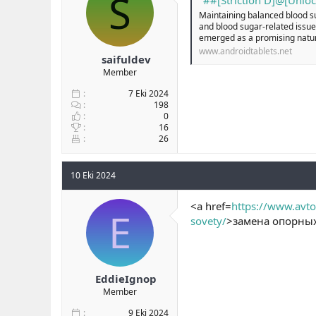
S
b
ı
Maintaining balanced blood sug
a
ç
and blood sugar-related issues
ş
t
emerged as a promising natur
l
a
www.androidtablets.net
saifuldev
a
r
Member
t
i
a
h
7 Eki 2024
n
i
198
0
16
26
10 Eki 2024
<a href=
https://www.avt
E
sovety/
>замена опорных
EddieIgnop
Member
9 Eki 2024