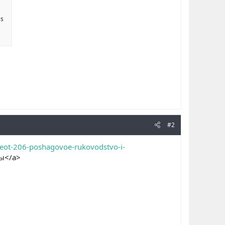
as
#2
eot-206-poshagovoe-rukovodstvo-i-
ы</a>