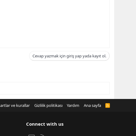
Cevap yazmak için giriş yap yada kayıt ol.
artlar ve kurallar
Gizlilik politikası
Yardım
Ana sayfa
R
S
S
Connect with us