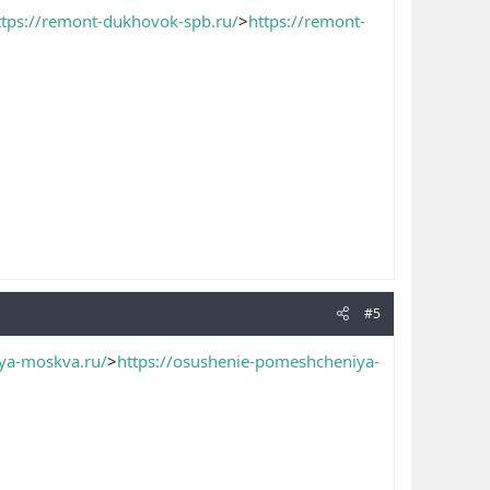
ttps://remont-dukhovok-spb.ru/
>
https://remont-
#5
ya-moskva.ru/
>
https://osushenie-pomeshcheniya-