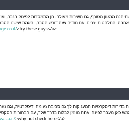
רק שתיהנה ממגוון מטורף, גם השירות מעולה. הן מתמסרות לפינוק הגבר, וע
וך לאהבה והתלהטות יצרים. אנו מודים שזה דורש הסבר, והאמת שישנו הס
ge.co.il/
>try these guys</a>
ח בדירות דיסקרטיות המעניקות לך גם סביבה נעימה ודיסקרטית, וגם נע
ט ממש כאן מעבר לפינה. אתה מוזמן לבלות בדרך שלך, עם הבחורות הסקסיות
a.co.il/
>why not check here</a>