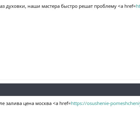
газ духовки, наши мастера быстро решат проблему <a href=
h
е залива цена москва <a href=
https://osushenie-pomeshcheni