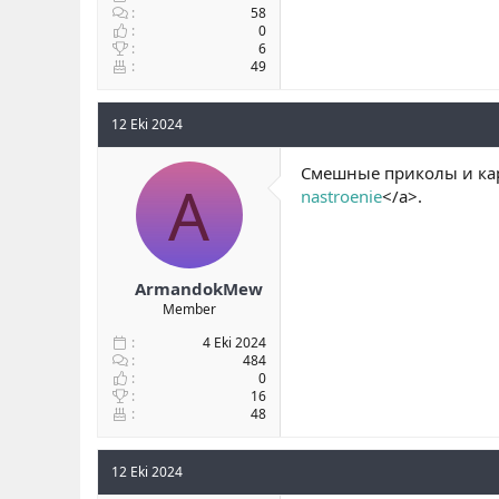
58
0
6
49
12 Eki 2024
Смешные приколы и кар
A
nastroenie
</a>.
ArmandokMew
Member
4 Eki 2024
484
0
16
48
12 Eki 2024