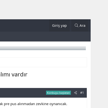
Giriş yap
Ara
ımı vardır
#1
Konbuyu başlatan
cak pre pus alınmadan zevkine oynanıcak.