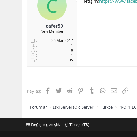
C
iletişim;
https://www.fac
b
ı
a
ç
ş
t
l
a
cafer59
a
r
New Member
t
i
a
h
26 Mar 2017
n
i
1
0
1
35
Facebook
Twitter
Reddit
Pinterest
Tumblr
WhatsApp
E-posta
Link
Paylaş:
Forumlar
Eski Server (Old Server)
Türkçe
PROPHEC
Değiştir genişlik
Türkçe (TR)