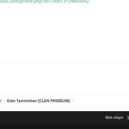
ebook.com/profile.php?id=100013124860042
Y
Klan Tanıtımları [CLAN PREMİUM]
Bize ulaşın
Ş