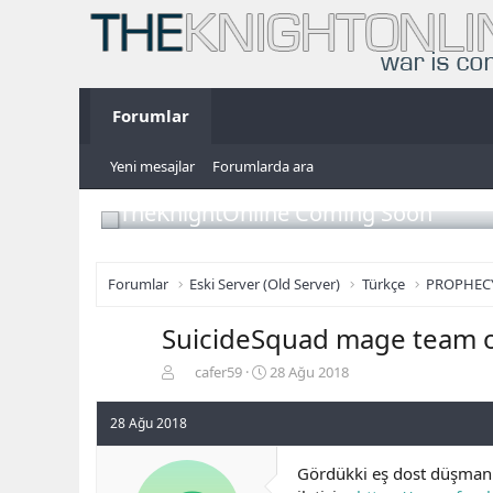
Forumlar
Yeni mesajlar
Forumlarda ara
TheKnightOnline Coming Soon
Forumlar
Eski Server (Old Server)
Türkçe
PROPHEC
SuicideSquad mage team ola
K
B
cafer59
28 Ağu 2018
o
a
n
ş
28 Ağu 2018
b
l
u
a
y
n
Gördükki eş dost düşman 
u
g