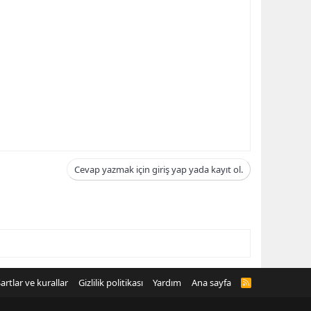
Cevap yazmak için giriş yap yada kayıt ol.
artlar ve kurallar
Gizlilik politikası
Yardım
Ana sayfa
R
S
S