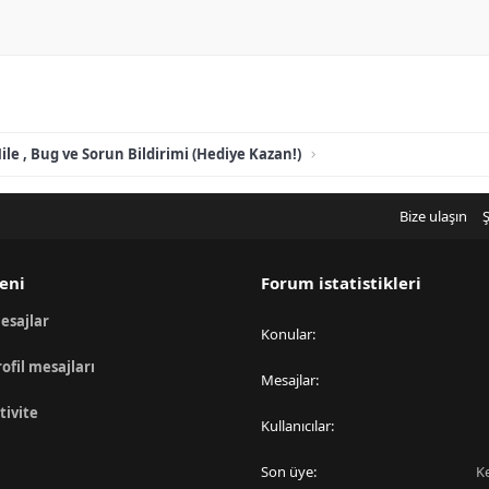
ile , Bug ve Sorun Bildirimi (Hediye Kazan!)
Bize ulaşın
Ş
eni
Forum istatistikleri
esajlar
Konular
rofil mesajları
Mesajlar
tivite
Kullanıcılar
Son üye
K