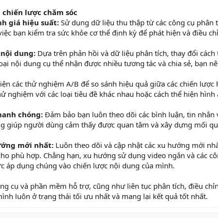
h chiến lược chăm sóc
h giá hiệu suất:
Sử dụng dữ liệu thu thập từ các công cụ phân tí
việc bạn kiểm tra sức khỏe cơ thể định kỳ để phát hiện và điều chỉ
 nội dung:
Dựa trên phản hồi và dữ liệu phân tích, thay đổi cách
oại nội dung cụ thể nhận được nhiều tương tác và chia sẻ, bạn nên
ện các thử nghiệm A/B để so sánh hiệu quả giữa các chiến lược
thử nghiệm với các loại tiêu đề khác nhau hoặc cách thể hiện hìn
hanh chóng:
Đảm bảo bạn luôn theo dõi các bình luận, tin nhắn 
g giúp người dùng cảm thấy được quan tâm và xây dựng mối qua
ướng mới nhất:
Luôn theo dõi và cập nhật các xu hướng mới nhấ
 cho phù hợp. Chẳng hạn, xu hướng sử dụng video ngắn và các 
ức áp dụng chúng vào chiến lược nội dung của mình.
g cụ và phần mềm hỗ trợ, cũng như liên tục phân tích, điều chỉn
nh luôn ở trạng thái tối ưu nhất và mang lại kết quả tốt nhất.