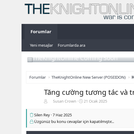
Forumlar
Yeni mesajlar
Forumlarda ara
TheKnightOnline Coming Soon
Forumlar
TheKnightOnline New Server (POSEIDON)
H
Tăng cường tương tác và tr
K
B
Susan Crown
21 Ocak 2025
o
a
n
ş
Silen Rey
7 Haz 2025
b
l
Üzgünüz bu konu cevaplar için kapatılmıştır...
u
a
y
n
u
g