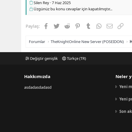
Silen Rey
7 Haz 2025
Üzgünüz bu konu cevaplar için kapatılmıştır...
Facebook
Twitter
Reddit
Pinterest
Tumblr
WhatsApp
E-posta
Link
Paylaş:
Forumlar
TheKnightOnline New Server (POSEIDON)
H
Değiştir genişlik
Türkçe (TR)
Hakkımızda
Neler y
Yeni m
asdadasdadasd
Yeni p
Son ak