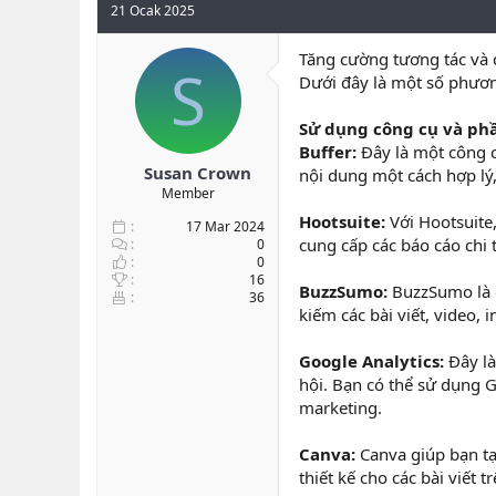
21 Ocak 2025
b
ı
a
ç
ş
t
Tăng cường tương tác và độ
S
l
a
Dưới đây là một số phươn
a
r
t
i
Sử dụng công cụ và ph
a
h
Buffer:
Đây là một công cụ
n
i
Susan Crown
nội dung một cách hợp lý,
Member
Hootsuite:
Với Hootsuite,
17 Mar 2024
cung cấp các báo cáo chi t
0
0
16
BuzzSumo:
BuzzSumo là c
36
kiếm các bài viết, video,
Google Analytics:
Đây là
hội. Bạn có thể sử dụng G
marketing.
Canva:
Canva giúp bạn tạ
thiết kế cho các bài viết