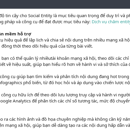
 tin cậy cho Social Entity là mục tiêu quan trọng để duy trì và p
g pháp và công cụ để đạt được mục tiêu này:
Dịch vụ chăm enti
ần mềm hỗ trợ
 hiệu quả để lập lịch và chia sẻ nội dung trên nhiều mạng xã hội.
 đồng thời theo dõi hiệu quả của từng bài viết.
 bạn có thể quản lý nhiềutài khoản mạng xã hội, theo dõi các chỉ 
iết về hiệu suất, giúp bạn hiểu rõ hơn về hành vi và sở thích của
ông cụ giúp bạn tìm kiếm và phân tích nội dung đang hot tron
 infographics phổ biến, từ đó học hỏi và áp dụng vào chiến lược n
 công cụ hữu ích để theo dõi lưu lượng truy cập và hành vi ngườ
oogle Analytics để phân tích các chỉ số tương tác, mức độ chuyển 
o ra các hình ảnh và đồ họa chuyên nghiệp mà không cần kỹ năn
 trên mạng xã hội, giúp bạn dễ dàng tạo ra các nội dung hấp dẫn v