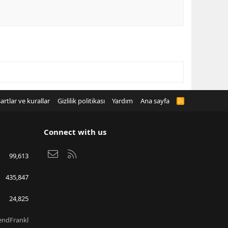
artlar ve kurallar
Gizlilik politikası
Yardım
Ana sayfa
R
S
S
Connect with us
Bize ulaşın
RSS
99,613
435,847
24,825
endFrankl