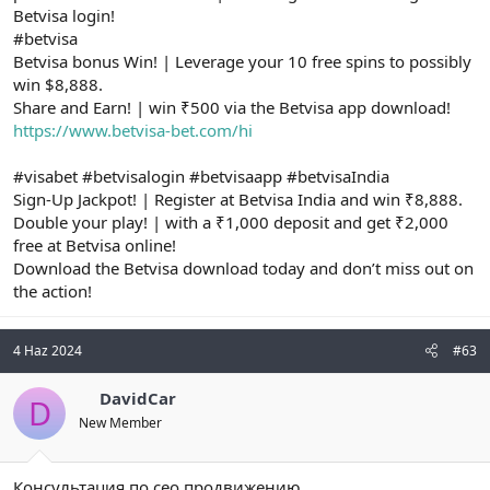
Betvisa login!
#betvisa
Betvisa bonus Win! | Leverage your 10 free spins to possibly
win $8,888.
Share and Earn! | win ₹500 via the Betvisa app download!
https://www.betvisa-bet.com/hi
#visabet #betvisalogin #betvisaapp #betvisaIndia
Sign-Up Jackpot! | Register at Betvisa India and win ₹8,888.
Double your play! | with a ₹1,000 deposit and get ₹2,000
free at Betvisa online!
Download the Betvisa download today and don’t miss out on
the action!
4 Haz 2024
#63
DavidCar
D
New Member
Консультация по сео продвижению.