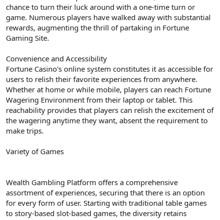
chance to turn their luck around with a one-time turn or
game. Numerous players have walked away with substantial
rewards, augmenting the thrill of partaking in Fortune
Gaming Site.
Convenience and Accessibility
Fortune Casino's online system constitutes it as accessible for
users to relish their favorite experiences from anywhere.
Whether at home or while mobile, players can reach Fortune
Wagering Environment from their laptop or tablet. This
reachability provides that players can relish the excitement of
the wagering anytime they want, absent the requirement to
make trips.
Variety of Games
Wealth Gambling Platform offers a comprehensive
assortment of experiences, securing that there is an option
for every form of user. Starting with traditional table games
to story-based slot-based games, the diversity retains