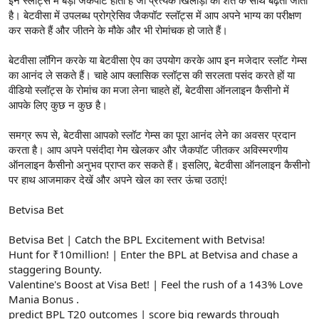
इन स्लॉट्स में बड़ा जैकपॉट होता है जो प्रत्येक खिलाड़ी की शर्त के साथ बढ़ता जाता
है। बेटवीसा में उपलब्ध प्रोग्रेसिव जैकपॉट स्लॉट्स में आप अपने भाग्य का परीक्षण
कर सकते हैं और जीतने के मौके और भी रोमांचक हो जाते हैं।
बेटवीसा लॉगिन करके या बेटवीसा ऐप का उपयोग करके आप इन मजेदार स्लॉट गेम्स
का आनंद ले सकते हैं। चाहे आप क्लासिक स्लॉट्स की सरलता पसंद करते हों या
वीडियो स्लॉट्स के रोमांच का मजा लेना चाहते हों, बेटवीसा ऑनलाइन कैसीनो में
आपके लिए कुछ न कुछ है।
समग्र रूप से, बेटवीसा आपको स्लॉट गेम्स का पूरा आनंद लेने का अवसर प्रदान
करता है। आप अपने पसंदीदा गेम खेलकर और जैकपॉट जीतकर अविस्मरणीय
ऑनलाइन कैसीनो अनुभव प्राप्त कर सकते हैं। इसलिए, बेटवीसा ऑनलाइन कैसीनो
पर हाथ आजमाकर देखें और अपने खेल का स्तर ऊंचा उठाएं!
Betvisa Bet
Betvisa Bet | Catch the BPL Excitement with Betvisa!
Hunt for ₹10million! | Enter the BPL at Betvisa and chase a
staggering Bounty.
Valentine's Boost at Visa Bet! | Feel the rush of a 143% Love
Mania Bonus .
predict BPL T20 outcomes | score big rewards through