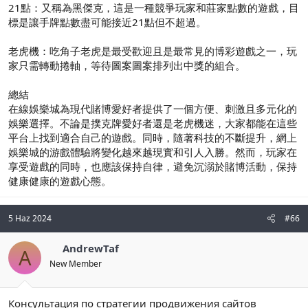
21點：又稱為黑傑克，這是一種競爭玩家和莊家點數的遊戲，目
標是讓手牌點數盡可能接近21點但不超過。
老虎機：吃角子老虎是最受歡迎且是最常見的博彩遊戲之一，玩
家只需轉動捲軸，等待圖案圖案排列出中獎的組合。
總結
在線娛樂城為現代賭博愛好者提供了一個方便、刺激且多元化的
娛樂選擇。不論是撲克牌愛好者還是老虎機迷，大家都能在這些
平台上找到適合自己的遊戲。同時，隨著科技的不斷提升，網上
娛樂城的游戲體驗將變化越來越現實和引人入勝。然而，玩家在
享受遊戲的同時，也應該保持自律，避免沉溺於賭博活動，保持
健康健康的遊戲心態。
5 Haz 2024
#66
AndrewTaf
A
New Member
Консультация по стратегии продвижения сайтов