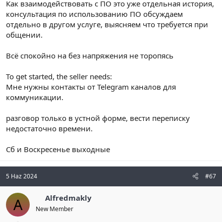
Как взаимодействовать с ПО это уже отдельная история,
консультация по использованию ПО обсуждаем
отдельно в другом услуге, выясняем что требуется при
общении.
Всё спокойно на без напряжения не торопясь
To get started, the seller needs:
Мне нужны контакты от Telegram каналов для
коммуникации.
разговор только в устной форме, вести переписку
недостаточно времени.
Сб и Воскресенье выходные
5 Haz 2024
#67
Alfredmakly
A
New Member