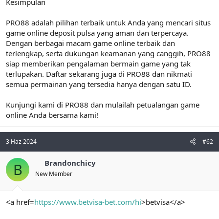
Kesimpulan
PRO88 adalah pilihan terbaik untuk Anda yang mencari situs
game online deposit pulsa yang aman dan terpercaya.
Dengan berbagai macam game online terbaik dan
terlengkap, serta dukungan keamanan yang canggih, PRO88
siap memberikan pengalaman bermain game yang tak
terlupakan. Daftar sekarang juga di PRO88 dan nikmati
semua permainan yang tersedia hanya dengan satu ID.
Kunjungi kami di PRO88 dan mulailah petualangan game
online Anda bersama kami!
3 Haz 2024
#62
Brandonchicy
B
New Member
<a href=
https://www.betvisa-bet.com/hi
>betvisa</a>