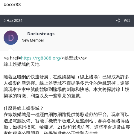
bocor88
5 Haz 2024
#65
Dariusteags
D
New Member
<a href=
https://rg8888.org/
>娛樂城</a>
線上娛樂城的天地
隨著互聯網的快速發展，在線娛樂城（線上賭場）已經成為許多
人娛樂的新選擇。線上娛樂城不僅提供多元化的遊戲選擇，還能
讓玩家在家中就能體驗到賭場的刺激和快感。本文將探討線上娛
樂城的特徵、利益以及一些常見的遊戲。
什麼是線上娛樂城？
在線娛樂城是一種經由網際網路提供博彩遊戲的平台。玩家可以
透過電腦設備、智能手機或平板進入這些網站，參與各種賭博活
動，如德州撲克、輪盤賭、21點和老虎机等。這些平台通常由專
家的程序公司開發，確保游戲的公正性和安全性。