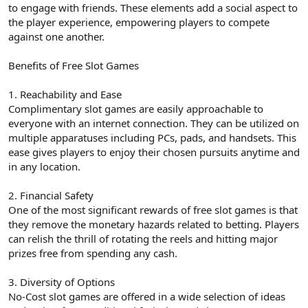
to engage with friends. These elements add a social aspect to
the player experience, empowering players to compete
against one another.
Benefits of Free Slot Games
1. Reachability and Ease
Complimentary slot games are easily approachable to
everyone with an internet connection. They can be utilized on
multiple apparatuses including PCs, pads, and handsets. This
ease gives players to enjoy their chosen pursuits anytime and
in any location.
2. Financial Safety
One of the most significant rewards of free slot games is that
they remove the monetary hazards related to betting. Players
can relish the thrill of rotating the reels and hitting major
prizes free from spending any cash.
3. Diversity of Options
No-Cost slot games are offered in a wide selection of ideas