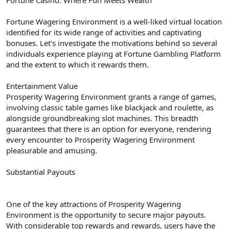
Fortune Casino: Where Fun Meets Wealth
Fortune Wagering Environment is a well-liked virtual location
identified for its wide range of activities and captivating
bonuses. Let's investigate the motivations behind so several
individuals experience playing at Fortune Gambling Platform
and the extent to which it rewards them.
Entertainment Value
Prosperity Wagering Environment grants a range of games,
involving classic table games like blackjack and roulette, as
alongside groundbreaking slot machines. This breadth
guarantees that there is an option for everyone, rendering
every encounter to Prosperity Wagering Environment
pleasurable and amusing.
Substantial Payouts
One of the key attractions of Prosperity Wagering
Environment is the opportunity to secure major payouts.
With considerable top rewards and rewards, users have the