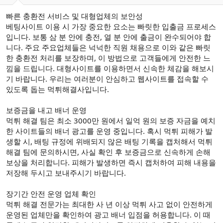
빠른 충환전 서비스 및 대형업체의 보안성
베팅사이트 이용 시 가장 중요한 요소는 빠릿한 입출금 프로세스
입니다. 보통 삼 분 안에 충전, 열 분 안에 출금이 완수되어야 합
니다. 주요 주요업체들은 넉넉한 직원 채용으로 이와 같은 빠릿
한 충환전 처리를 보장하며, 이 방법으로 고객들에게 안전한 느
낌을 드립니다. 대형사이트를 이용하면서 신속한 체감을 해보시
기 바랍니다. 우리는 여러분이 안심하고 웹사이트를 접속할 수
있도록 돕는 먹튀해결사입니다.
보증금을 내고 배너 운영
먹튀 해결 팀은 최소 3000만 원에서 일억 원의 보증 자금을 예치
한 사이트들의 배너 광고를 운영 중입니다. 혹시 먹튀 피해가 발
생할 시, 배팅 규정에 위배되지 않은 배팅 기록을 캡처해서 먹튀
해결 팀에 문의하시면, 사실 확인 후 보증금으로 신속하게 손해
보상을 처리합니다. 피해가 발생하면 즉시 캡처하여 피해 내용을
저장해 두시고 보내주시기 바랍니다.
장기간 안전 운영 업체 확인
먹튀 해결 전문가는 최대한 사 년 이상 먹튀 사고 없이 안전하게
운영된 업체만을 확인하여 광고 배너 입점을 허용합니다. 이 때