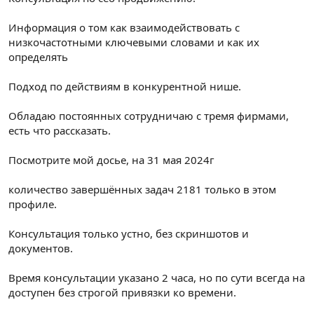
Информация о том как взаимодействовать с
низкочастотными ключевыми словами и как их
определять
Подход по действиям в конкурентной нише.
Обладаю постоянных сотрудничаю с тремя фирмами,
есть что рассказать.
Посмотрите мой досье, на 31 мая 2024г
количество завершённых задач 2181 только в этом
профиле.
Консультация только устно, без скриншотов и
документов.
Время консультации указано 2 часа, но по сути всегда на
доступен без строгой привязки ко времени.