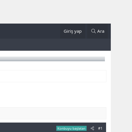
Giriş yap
Ara
#1
Konbuyu başlatan