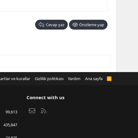
Cevap yaz
Önizleme yap
artlar ve kurallar
Gizlilik politikası
Yardım
Ana sayfa
R
S
S
Connect with us
Bize ulaşın
RSS
99,613
435,847
24,825