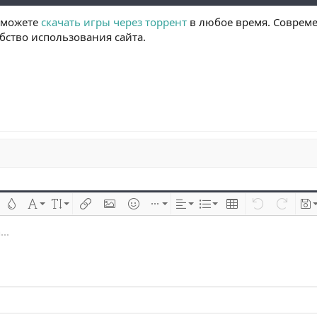
ы можете
скачать игры через торрент
в любое время. Соврем
обство использования сайта.
 çizik
Metin rengi
Font ailesi
Font boyutu
Link ekle
Resim ekle
İfadeler
Ekle
Hizalama
List
Insert table
Geri al
ileri al
Tas
..