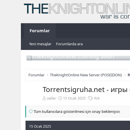
Forumlar
Yeni mesajlar
Forumlarda ara
TheKnightOnline Coming Soon
Forumlar
TheKnightOnline New Server (POSEIDON)
H
Torrentsigruha.net - игры
K
B
E
займ
15 Ocak 2025
Yok
o
a
t
n
ş
i
Tüm kullanıcılara gösterilmesi için onay bekleniyor.
b
l
k
u
a
e
y
n
t
15 Ocak 2025
u
g
l