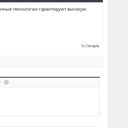
енные технологии гарантируют высокую
Cevapla
laklar
BB kodunu değiştir