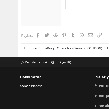
Facebook
Twitter
Reddit
Pinterest
Tumblr
WhatsApp
E-posta
Link
Paylaş:
Forumlar
TheKnightOnline New Server (POSEIDON)
H
Değiştir genişlik
Türkçe (TR)
Hakkımızda
Neler y
Yeni m
asdadasdadasd
Yeni p
Son ak