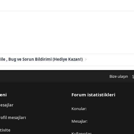
ile , Bug ve Sorun Bildirimi (Hediye Kazan!)
Bize ulaşın
Ş
eni
Forum istatistikleri
esajlar
Konular
rofil mesajları
Mesajlar
tivite
Kullanıcılar