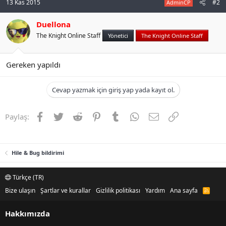
13 Kas 2015
#2
AdminCP
n
i
Duellona
The Knight Online Staff
Yönetici
The Knight Online Staff
Gereken yapıldı
Cevap yazmak için giriş yap yada kayıt ol.
Facebook
Twitter
Reddit
Pinterest
Tumblr
WhatsApp
E-posta
Link
Paylaş:
Hile & Bug bildirimi
Türkçe (TR)
Bize ulaşın
Şartlar ve kurallar
Gizlilik politikası
Yardım
Ana sayfa
R
S
S
Hakkımızda