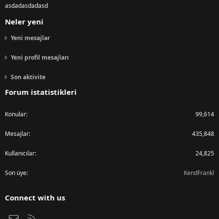
asdadasdadasd
Neler yeni
Yeni mesajlar
Yeni profil mesajları
Son aktivite
Forum istatistikleri
Konular
99,614
Mesajlar
435,848
Kullanıcılar
24,825
Son üye
KendFrankl
Connect with us
Bize ulaşın
RSS