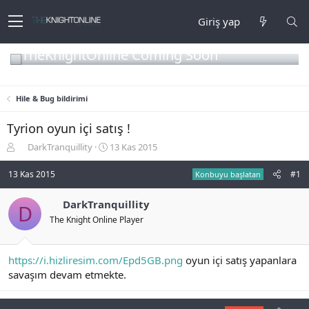
Giriş yap
TheKnightOnline Coming Soon
Hile & Bug bildirimi
Tyrion oyun içi satış !
K
B
DarkTranquillity
13 Kas 2015
o
a
n
ş
13 Kas 2015
#1
Konbuyu başlatan
b
l
u
a
DarkTranquillity
D
y
n
The Knight Online Player
u
g
b
ı
a
ç
ş
t
https://i.hizliresim.com/Epd5GB.png
oyun içi satış yapanlara
l
a
savaşım devam etmekte.
a
r
t
i
a
h