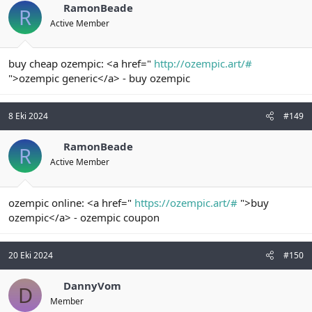
RamonBeade
R
Active Member
buy cheap ozempic: <a href="
http://ozempic.art/#
">ozempic generic</a> - buy ozempic
8 Eki 2024
#149
RamonBeade
R
Active Member
ozempic online: <a href="
https://ozempic.art/#
">buy
ozempic</a> - ozempic coupon
20 Eki 2024
#150
DannyVom
D
Member