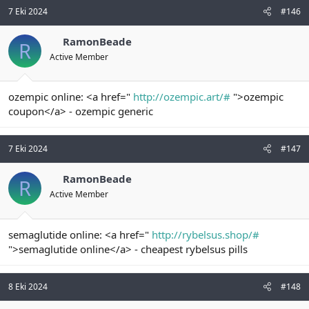
7 Eki 2024
#146
RamonBeade
R
Active Member
ozempic online: <a href="
http://ozempic.art/#
">ozempic
coupon</a> - ozempic generic
7 Eki 2024
#147
RamonBeade
R
Active Member
semaglutide online: <a href="
http://rybelsus.shop/#
">semaglutide online</a> - cheapest rybelsus pills
8 Eki 2024
#148