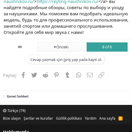
naushnikov.ru/
>
https://reyting-naushnikov.ru/
</a> вы
найдёте подробные обзоры, советы по выбору и уходу
за наушниками. Мы поможем вам подобрать идеальную
модель, будь то для профессионального использования,
занятий спортом или домашнего прослушивания.
Откройте для себя мир звука с нами!
First
Önceki
8 of 8
Cevap yazmak için giriş yap yada kayıt ol.
Facebook
Twitter
Reddit
Pinterest
Tumblr
WhatsApp
E-posta
Link
Paylaş:
Genel Sohbet
Türkçe (TR)
Bize ulaşın
Şartlar ve kurallar
Gizlilik politikası
Yardım
Ana sayfa
R
S
S
Hakkımızda