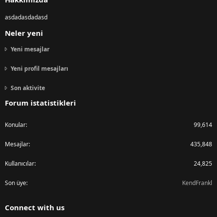
asdadasdadasd
Neler yeni
Yeni mesajlar
Yeni profil mesajları
Son aktivite
Forum istatistikleri
Konular
99,614
Mesajlar
435,848
Kullanıcılar
24,825
Son üye
KendFrankl
Connect with us