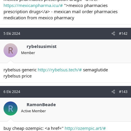
t
i
https://mexicanpharma.icu/#
">mexico pharmacies
a
h
prescription drugs</a> - mexican mail order pharmacies
n
i
medication from mexico pharmacy
5 Eki 2024
#142
rybelsusimist
R
Member
rybelsus generic
http://rybelsus.tech/#
semaglutide
rybelsus price
6 Eki 2024
#143
RamonBeade
R
Active Member
buy cheap ozempic: <a href="
http://ozempic.art/#